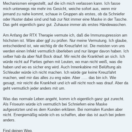
Mechanismen eingestellt, auf die ich mich verlassen kann. Ich fasse
mich unterwegs nie mehr ins Gesicht, weiche sofort aus, wenn mir
jemand zu nahe kommt, schaue in Gruppen als erstes, ob da Schniefer
oder Huster dabei sind und hab zur Not immer eine Maske in der Tasche.
Das geht eigentlich ganz gut. Zuhause immer als erstes Händewaschen.
Am Anfang der RTX Therapie vermute ich, daß die Immunsupression am
höchsten ist. Wäre aber ggf zu prüfen. Nur meine Vermutung. Ich glaube,
entscheidend ist, wie wichtig dir die Kreuzfahrt ist. Die meisten von uns
werden einen Infekt vermutlich überleben und nur länger davon haben. Ich
selber hab da aber Null Bock drauf. Mir reicht die Krankheit an sich. Ich
würde nicht auf Parties gehen mit Leuten, wo man nicht weiß, was die
haben und wo es sicher eng wird. Auch Innenkabine mit Belüftung als
Schleuder würde ich nicht machen. Ich würde gar keine Kreuzfahrt
machen, weil mir das alles zu eng wäre. Aber ….. das bin ich. Wie
gesagt, mir reicht die Krankheit und ich will nicht noch was drauf. Aber da
geht vermutlich jeder anders mit um.
Was das normale Leben angeht, komm ich eigentlich ganz gut zurecht.
Als Friseurin würde ich vermutlich bei Schniefern eine Maske
aufgesetzten und es dem Kunden erklären. Bei normalen Kunden aber
nicht. Energiemäßig würde ich es schaffen, aber das ist auch bei jedem
anders.
Find deinen Weg.