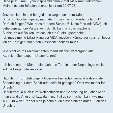
Habe jetzt 2 mal Cyclohosphamid dann 2 mal Rituximab bekommen.
Meine nächste Infusionstheraphie ist am 20.07.26.
Jetzt bin ich hin und her gerissen wegen unserem Urlaub.
Bin ich 5 Wochen später, nach der Infusion schon wieder richtig fit?
Darf ich fliegen? Wie ist es auf dem Schiff ( 6. Kreuzfahrt mit AIDA) Ich
gehe gern auf die Partys vom Schiff, kann ich das machen?
Buche ich auf Balkon um das ich ein Rückzugsort habe
Ich muss meine Erkrankung bei AIDA angeben, könnte sein das ich bevor
ich an Bord geh durch den Gesundheitscheck muss.
Wie sieht es mit Medikamenten medizinischer Versorgung aus.
Kann ich überhaupt in Urlaub fahren?
Ich habe erst im März mein nächsten Termin in der Nephrologie wo ich
solche Fragen stellen kann.
Habt ihr mir Empfehlungen? Oder war hier schon jemand während der
Behandlung auf dem Schiff oder seid ihr geflogen? Oder wie macht ihr
Urlaub?
Urlaub trägt ja auch zum Wohlbefinden und Genessung bei, aber wenn
man ständig Angst hat bzw dann nicht alles so machen kann wie man
will.... bzw der Partner sich ja dann auch einschränken muss.... ob das
Urlaub ist.