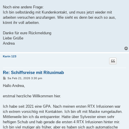
Noch eine andere Frage:
Ich bin selbständig mit Kundenkontakt, und muss jetzt wieder mit
arbeiten versuchen anzufangen. Wie sieht es denn bei euch so aus,
könnt ihr voll arbeiten.
Danke für eure Rückmeldung
Liebe Grüße
Andrea
Karin 123
Re: Schiffsreise mit Rituximab
B
Sa Feb 21, 2026 3:30 pm
e
i
Hallo Andrea,
t
r
a
erstmal herzliche Willkommen hier.
g
Ich habe seit 2021 eine GPA. Nach meinen ersten RTX Infusionen war
ich extrem vorsichtig mit Kontakten. Ich bin oft mit Maske rumgelaufen.
Mittlerweile bin ich da entspannter. Hatte über Sylvester einen sehr
heftigen Schub und hab gerade die ersten 4 RTX Infusionen hinter mir.
Ich bin viel mutiger als früher, aber es haben sich auch automatische