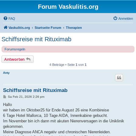
Forum Vaskulitis.org
FAQ
Anmelden
Vaskulitis.org
Startseite Forum
Therapien
Schiffsreise mit Rituximab
Forumsregeln
Antworten
4 Beiträge • Seite
1
von
1
Anty
Schiffsreise mit Rituximab
B
Sa Feb 21, 2026 2:26 pm
e
i
Hallo
t
wir haben im Oktober25 für Ende August 26 eine Kombireise
r
a
6 Tage Hotel Mallorca, 10 Tage AIDA, Innenkabine gebucht.
g
Im November bin ich dann mit akuten Nierenversagen in die Uniklinik
gekommen.
Meine Diagnose ANCA negativ und chronischen Nierenleiden.