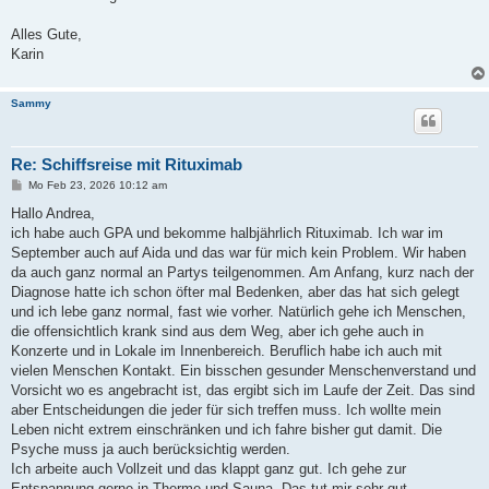
Alles Gute,
Karin
Sammy
Re: Schiffsreise mit Rituximab
B
Mo Feb 23, 2026 10:12 am
e
i
Hallo Andrea,
t
ich habe auch GPA und bekomme halbjährlich Rituximab. Ich war im
r
a
September auch auf Aida und das war für mich kein Problem. Wir haben
g
da auch ganz normal an Partys teilgenommen. Am Anfang, kurz nach der
Diagnose hatte ich schon öfter mal Bedenken, aber das hat sich gelegt
und ich lebe ganz normal, fast wie vorher. Natürlich gehe ich Menschen,
die offensichtlich krank sind aus dem Weg, aber ich gehe auch in
Konzerte und in Lokale im Innenbereich. Beruflich habe ich auch mit
vielen Menschen Kontakt. Ein bisschen gesunder Menschenverstand und
Vorsicht wo es angebracht ist, das ergibt sich im Laufe der Zeit. Das sind
aber Entscheidungen die jeder für sich treffen muss. Ich wollte mein
Leben nicht extrem einschränken und ich fahre bisher gut damit. Die
Psyche muss ja auch berücksichtig werden.
Ich arbeite auch Vollzeit und das klappt ganz gut. Ich gehe zur
Entspannung gerne in Therme und Sauna. Das tut mir sehr gut.