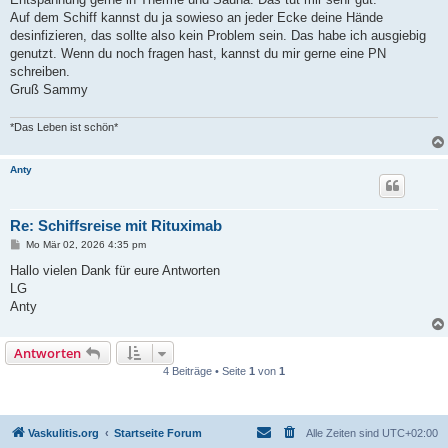
Auf dem Schiff kannst du ja sowieso an jeder Ecke deine Hände
desinfizieren, das sollte also kein Problem sein. Das habe ich ausgiebig
genutzt. Wenn du noch fragen hast, kannst du mir gerne eine PN
schreiben.
Gruß Sammy
*Das Leben ist schön*
Anty
Re: Schiffsreise mit Rituximab
B
Mo Mär 02, 2026 4:35 pm
e
i
Hallo vielen Dank für eure Antworten
t
LG
r
a
Anty
g
Antworten
4 Beiträge • Seite
1
von
1
Vaskulitis.org
Startseite Forum
Alle Zeiten sind
UTC+02:00