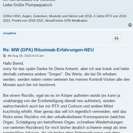
Liebe Grüße Plumpaquatsch
GPA in HNO, Augen, Gelenken, Muskeln und Nieren seit 2018, 4 Jahre RTX von 2018-
2022, Predni von 2018-2021. Aktuell keine GPA-Medikation.
sisyphos
Re: MW (GPA) Rituximab-Erfahrungen-NEU
B
Mo Aug 28, 2023 6:42 pm
e
i
Hallo Bernd,
t
sorry für das späte Danke für Deine Antwort, aber ich war krank und hatte
r
a
deshalb zeitweise andere "Sorgen". Die Werte, die bei Dir erhoben
g
werden, werden neben vielen weiteren bei meinen Kontroll-Visiten alle drei
Monate auch bei mir bestimmt.
Bei einem Rezidiv, egal wo es im Körper auftreten würde (es kann ja
unabhängig von der Erstbeteiligung überall neu auftreten), würden
wahrscheinlich auch bei mir RTX und Cortison und andere Mittel
kurzfristig erhöht. Aber genau das will ich eigentlich vermeiden, weil das
Risko eines Rezidivs mit den unkalkulierbaren Konsequenzen (welches
Organ, Schädigung am betroffenen Organ, schnellere Wiederholungen
von weiteren Rezidiven) für mich bisher deutlich schwerer wiegt als eine
regelmäßige Infusion, die ich bisher ohne Nebenwirkungen und ohne