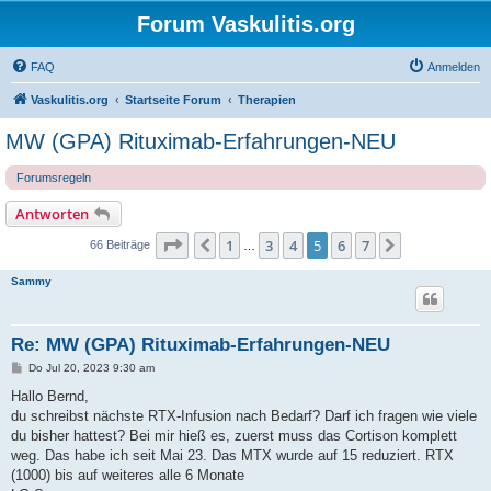
Forum Vaskulitis.org
FAQ
Anmelden
Vaskulitis.org
Startseite Forum
Therapien
MW (GPA) Rituximab-Erfahrungen-NEU
Forumsregeln
Antworten
Seite
5
von
7
1
3
4
5
6
7
Vorherige
Nächste
66 Beiträge
…
Sammy
Re: MW (GPA) Rituximab-Erfahrungen-NEU
B
Do Jul 20, 2023 9:30 am
e
i
Hallo Bernd,
t
du schreibst nächste RTX-Infusion nach Bedarf? Darf ich fragen wie viele
r
a
du bisher hattest? Bei mir hieß es, zuerst muss das Cortison komplett
g
weg. Das habe ich seit Mai 23. Das MTX wurde auf 15 reduziert. RTX
(1000) bis auf weiteres alle 6 Monate