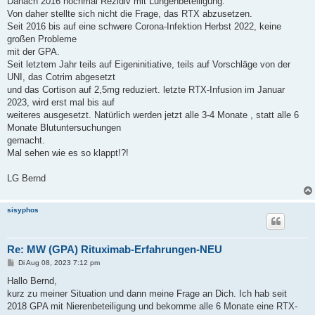
Danach 2016 nochmal Rezidiv mit Lungenbeteiligung.
Von daher stellte sich nicht die Frage, das RTX abzusetzen.
Seit 2016 bis auf eine schwere Corona-Infektion Herbst 2022, keine
großen Probleme
mit der GPA.
Seit letztem Jahr teils auf Eigeninitiative, teils auf Vorschläge von der
UNI, das Cotrim abgesetzt
und das Cortison auf 2,5mg reduziert. letzte RTX-Infusion im Januar
2023, wird erst mal bis auf
weiteres ausgesetzt. Natürlich werden jetzt alle 3-4 Monate , statt alle 6
Monate Blutuntersuchungen
gemacht.
Mal sehen wie es so klappt!?!
LG Bernd
sisyphos
Re: MW (GPA) Rituximab-Erfahrungen-NEU
B
Di Aug 08, 2023 7:12 pm
e
i
Hallo Bernd,
t
kurz zu meiner Situation und dann meine Frage an Dich. Ich hab seit
r
a
2018 GPA mit Nierenbeteiligung und bekomme alle 6 Monate eine RTX-
g