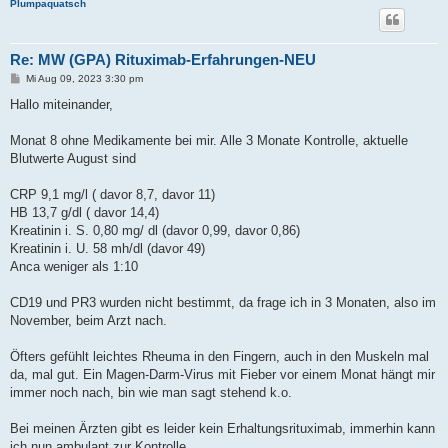
Plumpaquatsch
Re: MW (GPA) Rituximab-Erfahrungen-NEU
B
Mi Aug 09, 2023 3:30 pm
e
i
Hallo miteinander,
t
r
a
Monat 8 ohne Medikamente bei mir. Alle 3 Monate Kontrolle, aktuelle
g
Blutwerte August sind
CRP 9,1 mg/l ( davor 8,7, davor 11)
HB 13,7 g/dl ( davor 14,4)
Kreatinin i. S. 0,80 mg/ dl (davor 0,99, davor 0,86)
Kreatinin i. U. 58 mh/dl (davor 49)
Anca weniger als 1:10
CD19 und PR3 wurden nicht bestimmt, da frage ich in 3 Monaten, also im
November, beim Arzt nach.
Öfters gefühlt leichtes Rheuma in den Fingern, auch in den Muskeln mal
da, mal gut. Ein Magen-Darm-Virus mit Fieber vor einem Monat hängt mir
immer noch nach, bin wie man sagt stehend k.o.
Bei meinen Ärzten gibt es leider kein Erhaltungsrituximab, immerhin kann
ich nun ambulant zur Kontrolle.