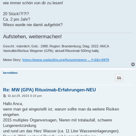
a
wie immer schön von dir zu lesen!
g
20 Stück!?!?!?
Ca. 2 pro Jahr?
Wieso wurde nie damit aufgehört?
Aufstehen, weitermachen!
Geschl.: männlich; Geb.: 1988; Region: Brandenburg; Diag. 2022: ANCA
Vaskulitis/Morbus Wegener (GPA); aktuell Rituximab 500mg halbj.
Meine Story:
https://www.vaskulitis.org/forum/viewto ... f=2&t=5979
bernddmc
Re: MW (GPA) Rituximab-Erfahrungen-NEU
B
Di Jul 25, 2023 3:15 pm
e
i
Hallo Anca,
t
wenn man gut eingestellt ist, warum sollte man da weitere Risiken
r
a
eingehen.
g
2015 multiples Organversagen, Nieren mit totalaufall, schwere
Lungenentzündung
und rund um das Herz Wasser (ca. 11 Liter Wassereinlagerungen).