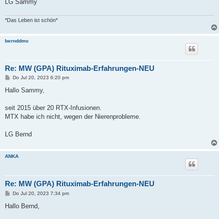
LG Sammy
*Das Leben ist schön*
bernddmc
Re: MW (GPA) Rituximab-Erfahrungen-NEU
B
Do Jul 20, 2023 6:20 pm
e
i
Hallo Sammy,
t
r
a
seit 2015 über 20 RTX-Infusionen.
g
MTX habe ich nicht, wegen der Nierenprobleme.
LG Bernd
ANKA
Re: MW (GPA) Rituximab-Erfahrungen-NEU
B
Do Jul 20, 2023 7:34 pm
e
i
Hallo Bernd,
t
r