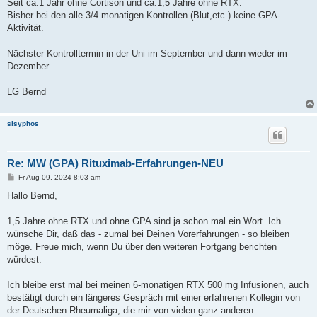
a
Seit ca.1 Jahr ohne Cortison und ca.1,5 Jahre ohne RTX.
g
Bisher bei den alle 3/4 monatigen Kontrollen (Blut,etc.) keine GPA-
Aktivität.
Nächster Kontrolltermin in der Uni im September und dann wieder im
Dezember.
LG Bernd
sisyphos
Re: MW (GPA) Rituximab-Erfahrungen-NEU
B
Fr Aug 09, 2024 8:03 am
e
i
Hallo Bernd,
t
r
a
1,5 Jahre ohne RTX und ohne GPA sind ja schon mal ein Wort. Ich
g
wünsche Dir, daß das - zumal bei Deinen Vorerfahrungen - so bleiben
möge. Freue mich, wenn Du über den weiteren Fortgang berichten
würdest.
Ich bleibe erst mal bei meinen 6-monatigen RTX 500 mg Infusionen, auch
bestätigt durch ein längeres Gespräch mit einer erfahrenen Kollegin von
der Deutschen Rheumaliga, die mir von vielen ganz anderen