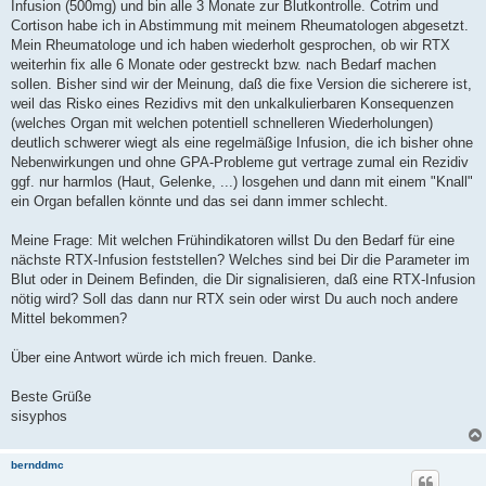
Infusion (500mg) und bin alle 3 Monate zur Blutkontrolle. Cotrim und
Cortison habe ich in Abstimmung mit meinem Rheumatologen abgesetzt.
Mein Rheumatologe und ich haben wiederholt gesprochen, ob wir RTX
weiterhin fix alle 6 Monate oder gestreckt bzw. nach Bedarf machen
sollen. Bisher sind wir der Meinung, daß die fixe Version die sicherere ist,
weil das Risko eines Rezidivs mit den unkalkulierbaren Konsequenzen
(welches Organ mit welchen potentiell schnelleren Wiederholungen)
deutlich schwerer wiegt als eine regelmäßige Infusion, die ich bisher ohne
Nebenwirkungen und ohne GPA-Probleme gut vertrage zumal ein Rezidiv
ggf. nur harmlos (Haut, Gelenke, ...) losgehen und dann mit einem "Knall"
ein Organ befallen könnte und das sei dann immer schlecht.
Meine Frage: Mit welchen Frühindikatoren willst Du den Bedarf für eine
nächste RTX-Infusion feststellen? Welches sind bei Dir die Parameter im
Blut oder in Deinem Befinden, die Dir signalisieren, daß eine RTX-Infusion
nötig wird? Soll das dann nur RTX sein oder wirst Du auch noch andere
Mittel bekommen?
Über eine Antwort würde ich mich freuen. Danke.
Beste Grüße
sisyphos
bernddmc