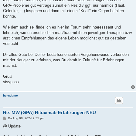
GPA-Probleme gut vertrage zumal ein Rezidiv ggf. nur harmlos (Haut,
Gelenke, ...) losgehen und dann mit einem "Knall" ein Organ befallen
könnte.
Wie dem auch sei finde ich es hier im Forum sehr interesssant und
lehrreich, wie unterschiedlich man/frau mit ihren jeweiligen Therapien bzw.
ärztlichen Empfehlungen das eigene Leben möglichst gut zu gestalten
versucht.
Dir alles Gute bei Deiner bedarfsorientierten Vorgehensweise verbunden
mit der Neugier zu erfahren, was Du damit in Zukunft für Erfahrungen
machst.
Gruß
sisyphos
bernddmc
Re: MW (GPA) Rituximab-Erfahrungen-NEU
B
Do Aug 08, 2024 7:35 pm
e
i
@ Update
t
r