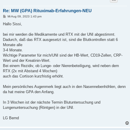
Re: MW (GPA) Rituximab-Erfahrungen-NEU
B
Mi Aug 09, 2023 1:43 pm
e
i
Hallo Sissi,
t
r
a
bei mir werden die Medikamente und RTX mit der UNI abgestimmt.
g
Dadurch, daß das RTX ausgesetzt ist, sind die Blutkontrollen statt 6
Monate alle
3-4 Monate.
Wichtige Parameter für mich/UNI sind der HB-Wert, CD19-Zellen, CRP-
Wert und der Kreatinin-Wert.
Bei einem Rezidiv, ob Lunge- oder Nierenbeteiligung, wird neben dem
RTX (2x mit Abstand 4 Wochen)
auch das Cortison kurzfristig erhöht.
Mein persönliches Augenmerk liegt auch in den Nasennebenhöhlen, denn
da hat meine GPA den Anfang.
In 3 Wochen ist der nächste Termin Blutuntersuchung und
Lungenuntersuchung (Röntgen) in der UNI.
LG Bernd