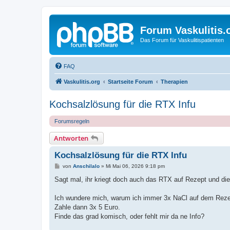
Forum Vaskulitis.
Das Forum für Vaskulitispatienten
FAQ
Vaskulitis.org
Startseite Forum
Therapien
Kochsalzlösung für die RTX Infu
Forumsregeln
Antworten
Kochsalzlösung für die RTX Infu
B
von
Anschilalo
»
Mi Mai 06, 2026 9:18 pm
e
i
Sagt mal, ihr kriegt doch auch das RTX auf Rezept und d
t
r
a
Ich wundere mich, warum ich immer 3x NaCl auf dem Rezep
g
Zahle dann 3x 5 Euro.
Finde das grad komisch, oder fehlt mir da ne Info?