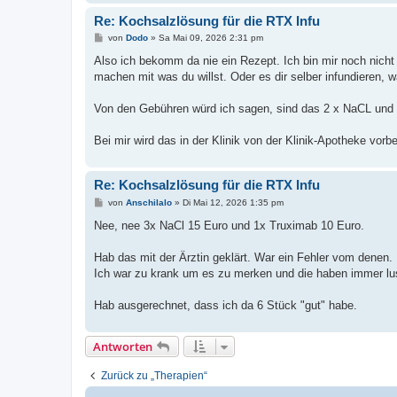
Re: Kochsalzlösung für die RTX Infu
B
von
Dodo
»
Sa Mai 09, 2026 2:31 pm
e
i
Also ich bekomm da nie ein Rezept. Ich bin mir noch nicht
t
machen mit was du willst. Oder es dir selber infundieren, 
r
a
g
Von den Gebühren würd ich sagen, sind das 2 x NaCL und
Bei mir wird das in der Klinik von der Klinik-Apotheke vorb
Re: Kochsalzlösung für die RTX Infu
B
von
Anschilalo
»
Di Mai 12, 2026 1:35 pm
e
i
Nee, nee 3x NaCl 15 Euro und 1x Truximab 10 Euro.
t
r
a
Hab das mit der Ärztin geklärt. War ein Fehler vom denen.
g
Ich war zu krank um es zu merken und die haben immer lu
Hab ausgerechnet, dass ich da 6 Stück "gut" habe.
Antworten
Zurück zu „Therapien“