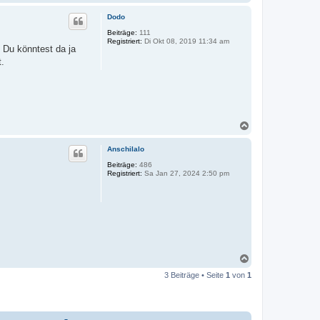
a
c
Dodo
h
o
Beiträge:
111
Registriert:
Di Okt 08, 2019 11:34 am
b
 Du könntest da ja
e
t.
n
N
a
c
Anschilalo
h
o
Beiträge:
486
Registriert:
Sa Jan 27, 2024 2:50 pm
b
e
n
N
a
3 Beiträge • Seite
1
von
1
c
h
o
b
e