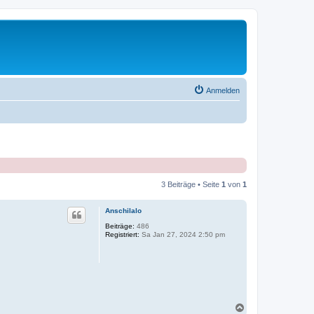
Anmelden
3 Beiträge • Seite
1
von
1
Anschilalo
Beiträge:
486
Registriert:
Sa Jan 27, 2024 2:50 pm
N