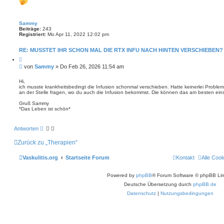
g
Sammy
Beiträge:
243
Registriert:
Mo Apr 11, 2022 12:02 pm
RE: MUSSTET IHR SCHON MAL DIE RTX INFU NACH HINTEN VERSCHIEBEN?
Z
i
B
von
Sammy
»
Do Feb 26, 2026 11:54 am
t
e
i
i
e
Hi,
r
ich musste krankheitsbedingt die Infusion schonmal verschieben. Hatte keinerlei Probl
t
e
an der Stelle fragen, wo du auch die Infusion bekommst. Die können das am besten ein
r
n
a
Gruß Sammy
g
*Das Leben ist schön*
Antworten
Zurück zu „Therapien“
Vaskulitis.org
Startseite Forum
Kontakt
Alle Coo
Powered by
phpBB
® Forum Software © phpBB Lim
Deutsche Übersetzung durch
phpBB.de
Datenschutz
|
Nutzungsbedingungen