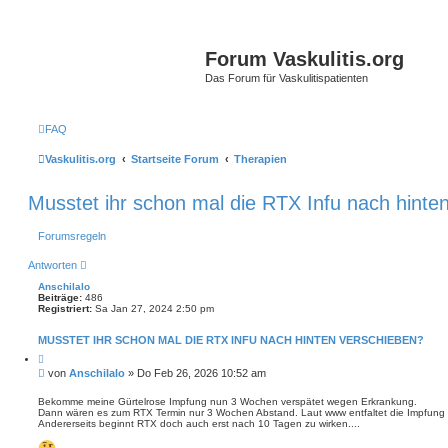
Forum Vaskulitis.org
Das Forum für Vaskulitispatienten
FAQ
Vaskulitis.org
Startseite Forum
Therapien
Musstet ihr schon mal die RTX Infu nach hinte
Forumsregeln
Antworten
Anschilalo
Beiträge:
486
Registriert:
Sa Jan 27, 2024 2:50 pm
MUSSTET IHR SCHON MAL DIE RTX INFU NACH HINTEN VERSCHIEBEN?
Z
i
B
von
Anschilalo
»
Do Feb 26, 2026 10:52 am
t
e
i
i
e
Bekomme meine Gürtelrose Impfung nun 3 Wochen verspätet wegen Erkrankung.
r
Dann wären es zum RTX Termin nur 3 Wochen Abstand. Laut www entfaltet die Impfung 
t
e
Andererseits beginnt RTX doch auch erst nach 10 Tagen zu wirken....
r
n
a