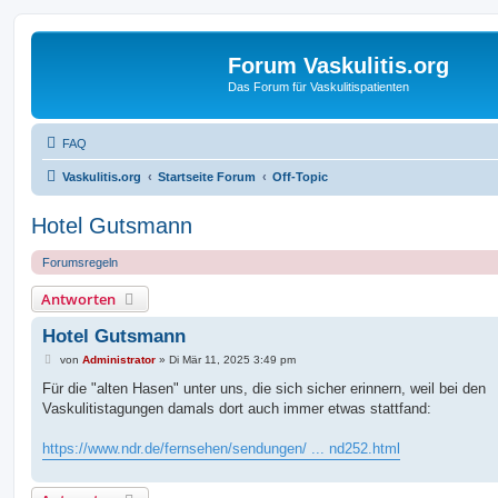
Forum Vaskulitis.org
Das Forum für Vaskulitispatienten
FAQ
Vaskulitis.org
Startseite Forum
Off-Topic
Hotel Gutsmann
Forumsregeln
Antworten
Hotel Gutsmann
B
von
Administrator
»
Di Mär 11, 2025 3:49 pm
e
i
Für die "alten Hasen" unter uns, die sich sicher erinnern, weil bei den
t
Vaskulitistagungen damals dort auch immer etwas stattfand:
r
a
g
https://www.ndr.de/fernsehen/sendungen/ ... nd252.html