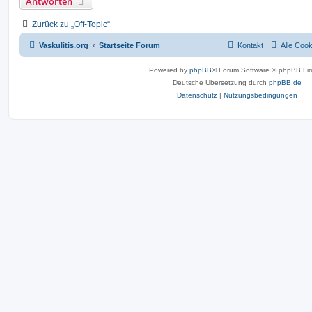
Antworten
Zurück zu „Off-Topic“
Vaskulitis.org
Startseite Forum
Kontakt
Alle Coo
Powered by
phpBB
® Forum Software © phpBB Lim
Deutsche Übersetzung durch
phpBB.de
Datenschutz
|
Nutzungsbedingungen