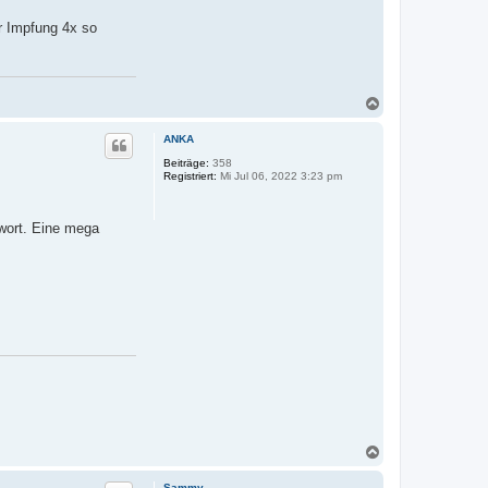
r Impfung 4x so
N
a
c
ANKA
h
o
Beiträge:
358
Registriert:
Mi Jul 06, 2022 3:23 pm
b
e
n
wort. Eine mega
N
a
c
Sammy