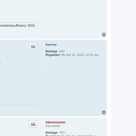
rindeninsuffizienz 2018
N
a
c
Sammy
h
o
Beiträge:
243
Registriert:
Mo Apr 11, 2022 12:02 pm
b
e
!
n
N
a
c
Administrator
h
Site Admin
o
Beiträge:
763
b