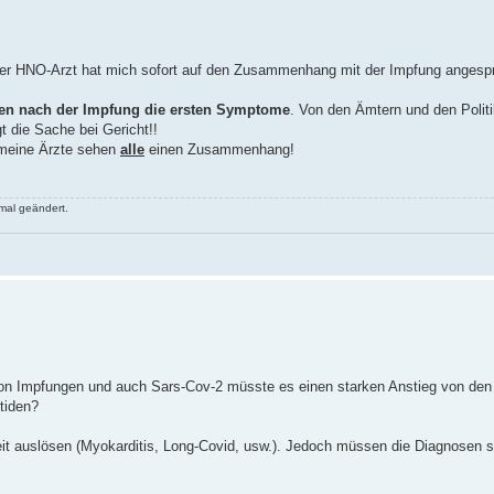
der HNO-Arzt hat mich sofort auf den Zusammenhang mit der Impfung angesp
en nach der Impfung die ersten Symptome
. Von den Ämtern und den Polit
gt die Sache bei Gericht!!
 meine Ärzte sehen
alle
einen Zusammenhang!
mal geändert.
n von Impfungen und auch Sars-Cov-2 müsste es einen starken Anstieg von den
tiden?
it auslösen (Myokarditis, Long-Covid, usw.). Jedoch müssen die Diagnosen si