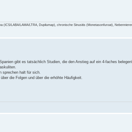
a (ICS/LABA/LAMA/LTRA, Dupilumap), chronische Sinusitis (Monetasonfuroat), Nebennieren
In Spanien gibt es tatsächlich Studien, die den Anstieg auf ein 4-faches belegen
skuliten.
 sprechen halt für sich.
über die Folgen und über die erhöhte Häufigkeit.