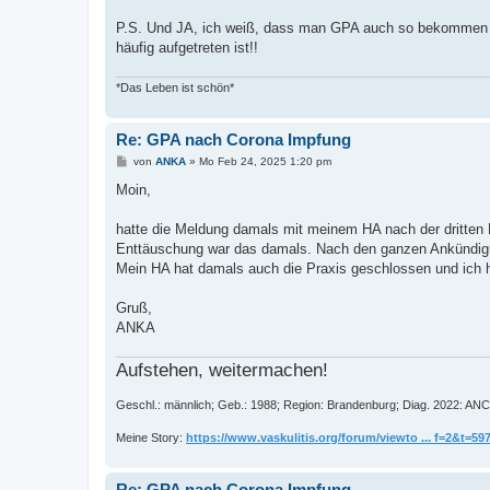
P.S. Und JA, ich weiß, dass man GPA auch so bekommen kan
häufig aufgetreten ist!!
*Das Leben ist schön*
Re: GPA nach Corona Impfung
B
von
ANKA
»
Mo Feb 24, 2025 1:20 pm
e
i
Moin,
t
r
a
hatte die Meldung damals mit meinem HA nach der dritten
g
Enttäuschung war das damals. Nach den ganzen Ankündigu
Mein HA hat damals auch die Praxis geschlossen und ich ha
Gruß,
ANKA
Aufstehen, weitermachen!
Geschl.: männlich; Geb.: 1988; Region: Brandenburg; Diag. 2022: ANC
Meine Story:
https://www.vaskulitis.org/forum/viewto ... f=2&t=59
Re: GPA nach Corona Impfung