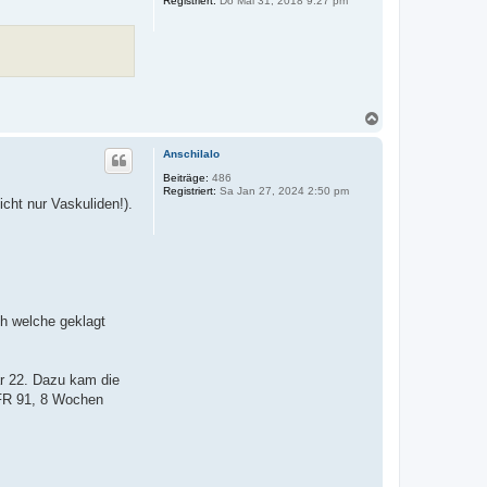
Registriert:
Do Mai 31, 2018 9:27 pm
e
n
N
a
c
Anschilalo
h
o
Beiträge:
486
Registriert:
Sa Jan 27, 2024 2:50 pm
b
cht nur Vaskuliden!).
e
n
ch welche geklagt
ar 22. Dazu kam die
GFR 91, 8 Wochen