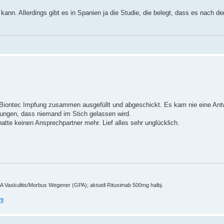
n. Allerdings gibt es in Spanien ja die Studie, die belegt, dass es nach de
 Biontec Impfung zusammen ausgefüllt und abgeschickt. Es kam nie eine Ant
ngen, dass niemand im Stich gelassen wird.
tte keinen Ansprechpartner mehr. Lief alles sehr unglücklich.
A Vaskulitis/Morbus Wegener (GPA); aktuell Rituximab 500mg halbj.
79