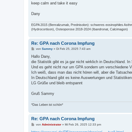
keep calm and take it easy
Dany
EGPA 2015 (Benralizumab, Prednisolon): schweres eosinophiles Asthm
(Hydrocortison), Osteoporose 2018-2024 (Ibandronat, Calcimagon)
Re: GPA nach Corona Impfung
B
von
Sammy
»
Di Feb 25, 2025 7:43 am
e
i
Hallo Dany,
t
die Statistik gibt es ja gar nicht wirklich in Deutschland. 
r
a
Und es geht nicht nur um GPA sondern um verschiedene Va
g
Ich weiß, dass man das nicht hören will, aber die Tatsachen
In Deutschland gibt es keine Auswertungen und Statistiken 
LG Grüße und bleib entspannt
Gruß Sammy
*Das Leben ist schön*
Re: GPA nach Corona Impfung
B
von
Administrator
»
Mi Feb 26, 2025 12:33 pm
e
i