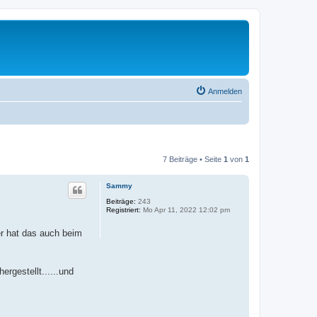
Anmelden
7 Beiträge • Seite
1
von
1
Sammy
Beiträge:
243
Registriert:
Mo Apr 11, 2022 12:02 pm
r hat das auch beim
rgestellt......und