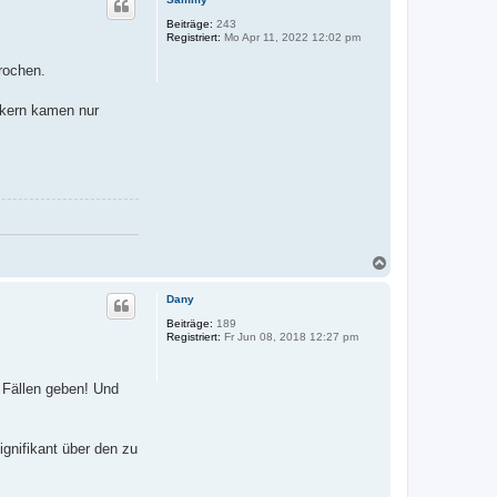
h
o
Beiträge:
243
Registriert:
Mo Apr 11, 2022 12:02 pm
b
e
rochen.
n
ikern kamen nur
N
a
c
Dany
h
o
Beiträge:
189
Registriert:
Fr Jun 08, 2018 12:27 pm
b
e
n
 Fällen geben! Und
gnifikant über den zu