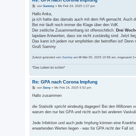
B
von
Sammy
»
Mo Feb 24, 2025 1:27 pm
e
i
Hallo Anka,
t
ja ich hatte das damals auch mit dem HA gemacht. Auch 
r
a
Bei mir läuft noch immer die Klage über den VdK.
g
Der zeitliche Zusammenhang ist offensichtlich.
Drei Woch
lapidare Antworten, dass sie nicht zuständig sind. Jetzt lie
Das kann ich jedem nur empfehlen der betroffen ist! Denn
Gruß Sammy
Zuletzt geändert von
Sammy
am Mi Mär 05, 2025 10:58 am, insgesamt 2-
*Das Leben ist schön*
Re: GPA nach Corona Impfung
B
von
Dany
»
Mo Feb 24, 2025 5:52 pm
e
i
Hallo zusammen
t
r
a
die Statistik spricht eindeutig dagegen! Bei den Millione
g
warum den nur bei GPA und nicht auch bei anderen Vaskuli
Jede Infektion und auch jede Impfung können eine Krankhe
erwartenden Werten liegen - was für GPA nicht der Fall ist.