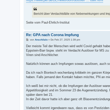
https://www.pei.de/DE/newsroom/dossier/ ... tuell.html
t
r
a
g
Bericht über Verdachtsfälle von Nebenwirkungen und Im
Seite vom Paul-Ehrlich-Institut
Re: GPA nach Corona Impfung
B
von
Anschilalo
»
Do Feb 27, 2025 1:39 pm
e
i
Der meiste Teil der Menschen wird wohl Covid gehabt haben,
t
Eppstein-Barr bspw. steht im Verdacht Auslöser für MS zu 
r
a
Viren sind Arschlöcher.
g
Natürlich können auch Impfungen sowas auslösen, auch sc
Da ich nach Biontech wochenlang kribbeln im ganzen Körper
haben. Falls jemand den Kontakt haben möchte, PN an mi
Ich weiß bei mir nicht, ob die Impfungen der Auslöser wa
Appetitlosigkeit und im Sommer 23 die Augenentzündung. 
später dann bei 21.
In der Zeit davor hatte ich aber ganz oft Blasenentzündung
Vielleicht kommt irgendwann raus, dass es von Pestizide