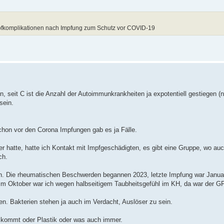
pfkomplikationen nach Impfung zum Schutz vor COVID-19
 seit C ist die Anzahl der Autoimmunkrankheiten ja expotentiell gestiegen (ni
sein.
hon vor den Corona Impfungen gab es ja Fälle.
 hatte, hatte ich Kontakt mit Impfgeschädigten, es gibt eine Gruppe, wo au
ch.
ren. Die rheumatischen Beschwerden begannen 2023, letzte Impfung war Janu
Im Oktober war ich wegen halbseitigem Taubheitsgefühl im KH, da war der 
en. Bakterien stehen ja auch im Verdacht, Auslöser zu sein.
n kommt oder Plastik oder was auch immer.