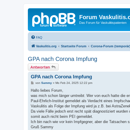
Forum Vaskulitis.
Das Forum für Vaskulitispatienten
FAQ
Vaskulitis.org
Startseite Forum
Corona-Forum (temporär
GPA nach Corona Impfung
Antworten
GPA nach Corona Impfung
B
von
Sammy
»
Mo Feb 24, 2025 12:22 pm
e
i
Hallo liebes Forum,
t
was mich schon länger umtreibt: Wer von euch hatte die 
r
a
Paul-Ehrlich-Institut gemeldet als Verdacht eines Impfsch
g
Vaskulitis als Folge der Impfung wird ja z.B. bei AstraZe
Da viele Fälle jedoch erst recht spät diagnostiziert wurde
somit auch nicht beim PEI gemeldet.
Ich bin nach wie vor kein Impfgegner, aber die Tatsachen s
Gruß Sammy