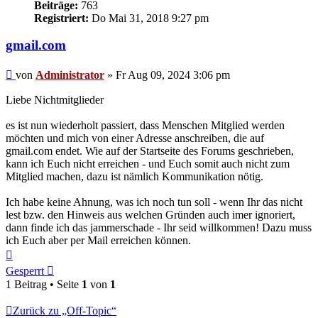
Beiträge:
763
Registriert:
Do Mai 31, 2018 9:27 pm
gmail.com
Beitrag
von
Administrator
»
Fr Aug 09, 2024 3:06 pm
Liebe Nichtmitglieder
es ist nun wiederholt passiert, dass Menschen Mitglied werden
möchten und mich von einer Adresse anschreiben, die auf
gmail.com endet. Wie auf der Startseite des Forums geschrieben,
kann ich Euch nicht erreichen - und Euch somit auch nicht zum
Mitglied machen, dazu ist nämlich Kommunikation nötig.
Ich habe keine Ahnung, was ich noch tun soll - wenn Ihr das nicht
lest bzw. den Hinweis aus welchen Gründen auch imer ignoriert,
dann finde ich das jammerschade - Ihr seid willkommen! Dazu muss
ich Euch aber per Mail erreichen können.
Nach
oben
Gesperrt
1 Beitrag • Seite
1
von
1
Zurück zu „Off-Topic“