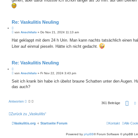
gehen, aber dafür müsste ich schon länger als 30 min. auf den Beinen
Re: Vaskulitis Neuling
Z
B
i
von
Anschilalo
»
Do Nov 21, 2024 11:13 am
e
t
i
Hat geklappt mit dem 24 h Urin. Man kann nachts tatsächlich einen ha
i
t
e
Liter auf einmal pieseln. Hätte ich nicht gedacht.
r
r
a
e
g
n
Re: Vaskulitis Neuling
Z
B
i
von
Anschilalo
»
Fr Nov 22, 2024 3:43 pm
e
t
i
Seit ich krank bin habe ich übelst braune Schatten unter den Augen. Ha
i
t
das auch?
e
r
r
a
e
g
n
S
Antworten
361 Beiträge
e
i
t
Zurück zu „Vaskulitis“
e
2
Vaskulitis.org
Startseite Forum
Kontakt
Alle Coo
1
i
v
o
Powered by
phpBB
® Forum Software © phpBB Lim
n
3