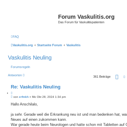
Forum Vaskulitis.org
Das Forum für Vaskulitispatienten
FAQ
Vaskulitis.org
Startseite Forum
Vaskulitis
Vaskulitis Neuling
Forumsregeln
S
Antworten
361 Beiträge
e
i
t
Re: Vaskulitis Neuling
e
2
Z
1
B
i
von
erfmkh
»
Mo Okt 28, 2024 1:34 pm
i
v
e
t
o
i
Hallo Anschilalo,
i
n
t
3
e
r
7
r
a
ja sehr. Gerade weil die Erkrankung neu ist und man bedenken hat, wa
e
g
Neues auf einen zukommen kann.
n
War gerade heute beim Neurologen und hatte schon mit Tabletten auf 