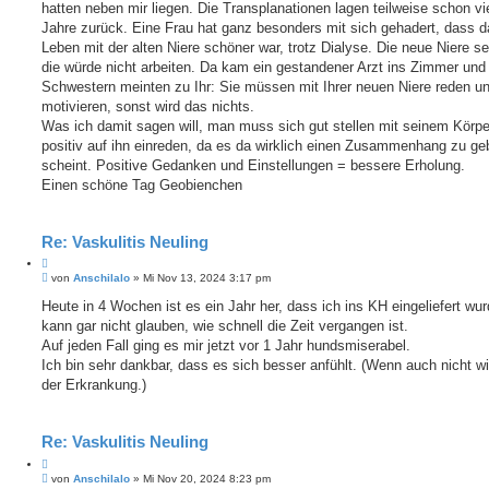
hatten neben mir liegen. Die Transplanationen lagen teilweise schon vi
Jahre zurück. Eine Frau hat ganz besonders mit sich gehadert, dass d
Leben mit der alten Niere schöner war, trotz Dialyse. Die neue Niere se
die würde nicht arbeiten. Da kam ein gestandener Arzt ins Zimmer und
Schwestern meinten zu Ihr: Sie müssen mit Ihrer neuen Niere reden un
motivieren, sonst wird das nichts.
Was ich damit sagen will, man muss sich gut stellen mit seinem Körpe
positiv auf ihn einreden, da es da wirklich einen Zusammenhang zu ge
scheint. Positive Gedanken und Einstellungen = bessere Erholung.
Einen schöne Tag Geobienchen
Re: Vaskulitis Neuling
Z
B
i
von
Anschilalo
»
Mi Nov 13, 2024 3:17 pm
e
t
i
Heute in 4 Wochen ist es ein Jahr her, dass ich ins KH eingeliefert wur
i
t
kann gar nicht glauben, wie schnell die Zeit vergangen ist.
e
r
r
a
Auf jeden Fall ging es mir jetzt vor 1 Jahr hundsmiserabel.
e
g
Ich bin sehr dankbar, dass es sich besser anfühlt. (Wenn auch nicht wi
n
der Erkrankung.)
Re: Vaskulitis Neuling
Z
B
i
von
Anschilalo
»
Mi Nov 20, 2024 8:23 pm