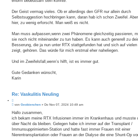
enorm bedeutsam sein könnte.
Der Geist vermag vieles. Ob er allerdings den GFR nur allein durch
Selbstsuggestion hochbringen kann, daran hab ich schon Zweifel. Abe
hier, zu wenig erforscht. Man weiß es nicht.
Man muss aufpassen,wenn zwei Phänomene gleichzeitig passieren, 
sie noch nicht miteinander zu tun haben. Es kann auch generell zu dei
Besserung, die ja nun unter RTX stattgefunden hat und sich auf viele
zeigt, gehören. Das würde für mich erstmal eher naheliegen.
Und im Zweifelsfall,wenn’s hilft, ist es immer gut.
Gute Gedanken wünscht,
Karin
Re: Vaskulitis Neuling
Z
B
i
von
Geobienchen
»
Do Nov 07, 2024 10:49 am
e
t
i
Hallo zusammen,
i
t
ich bekam meine RTX Infusionen immer im Krankenhaus und musste 
e
r
r
a
über Nacht da bleiben. Gelegen habe ich immer auf der Transplant /
e
g
Immunsupprimierten-Station und hatte fast immer Frauen mit einer
n
Nierentransplantation oder Frauen an der Dialyse die eine Shunt-Op vo