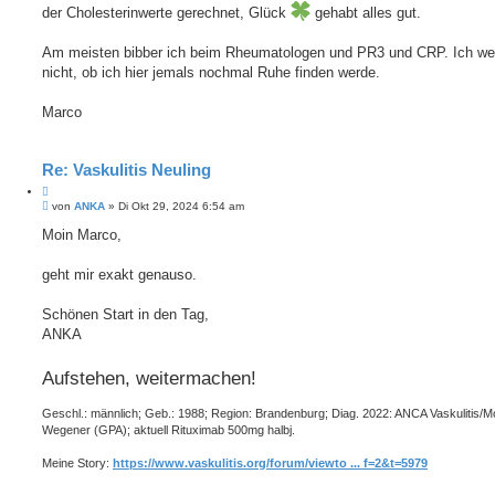
der Cholesterinwerte gerechnet, Glück
gehabt alles gut.
Am meisten bibber ich beim Rheumatologen und PR3 und CRP. Ich we
nicht, ob ich hier jemals nochmal Ruhe finden werde.
Marco
Re: Vaskulitis Neuling
Z
B
i
von
ANKA
»
Di Okt 29, 2024 6:54 am
e
t
i
Moin Marco,
i
t
e
r
r
a
geht mir exakt genauso.
e
g
n
Schönen Start in den Tag,
ANKA
Aufstehen, weitermachen!
Geschl.: männlich; Geb.: 1988; Region: Brandenburg; Diag. 2022: ANCA Vaskulitis/
Wegener (GPA); aktuell Rituximab 500mg halbj.
Meine Story:
https://www.vaskulitis.org/forum/viewto ... f=2&t=5979