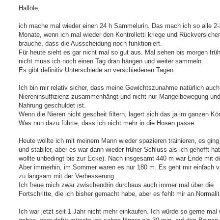
e
t
i
Hallöle,
i
t
e
r
r
a
ich mache mal wieder einen 24 h Sammelurin. Das mach ich so alle 2-
e
g
Monate, wenn ich mal wieder den Kontrolletti kriege und Rückversiche
n
brauche, dass die Ausscheidung noch funktioniert.
Für heute sieht es gar nicht mal so gut aus. Mal sehen bis morgen fr
nicht muss ich noch einen Tag dran hängen und weiter sammeln.
Es gibt definitiv Unterschiede an verschiedenen Tagen.
Ich bin mir relativ sicher, dass meine Gewichtszunahme natürlich auch
Niereninsuffizienz zusammenhängt und nicht nur Mangelbewegung un
Nahrung geschuldet ist.
Wenn die Nieren nicht gescheit filtern, lagert sich das ja im ganzen Kö
Was nun dazu führte, dass ich nicht mehr in die Hosen passe.
Heute wollte ich mit meinem Mann wieder spazieren trainieren, es ging 
und stabiler, aber es war dann wieder früher Schluss als ich gehofft hat
wollte unbedingt bis zur Ecke). Nach insgesamt 440 m war Ende mit de
Aber immerhin, im Sommer waren es nur 180 m. Es geht mir einfach vi
zu langsam mit der Verbesserung.
Ich freue mich zwar zwischendrin durchaus auch immer mal über die
Fortschritte, die ich bisher gemacht habe, aber es fehlt mir an Normalit
Ich war jetzt seit 1 Jahr nicht mehr einkaufen. Ich würde so gerne mal