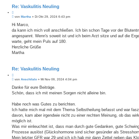
Re: Vaskulitis Neuling
Z
B
i
von
Martha
»
Di Okt 29, 2024 6:43 pm
e
t
i
Hi Marco,
i
t
da kann ich mich voll anschließen. Ich bin schon Tage vor der Bluten
e
r
r
a
angespannt. Wenn's soweit ist und ich beim Arzt sitze und auf die Erg
e
g
warte, geht mein Puls auf 180.
n
Herzliche Grüße
Martha
Re: Vaskulitis Neuling
Z
B
i
von
Anschilalo
»
Mi Nov 06, 2024 4:04 pm
e
t
i
Danke für eure Beiträge.
i
t
Schön, dass ich mit meinen Sorgen nicht alleine bin.
e
r
r
a
e
g
Habe noch was Gutes zu berichten.
n
Ich hatte mich mal mit dem Thema Selbstheilung befasst und war faszi
davon, kam aber irgendwie nicht zu einer rechten Meinung, ob das wirk
möglich ist.
Was mir einleuchtet ist, dass man durch gute Gedanken, gute Schwin
Prozesse auslöst (Glückshormone sind sicher gesünder als Stresshor
Mein letzter GFR war 29 und ich ich hab mir dann Zettel neben das Kl