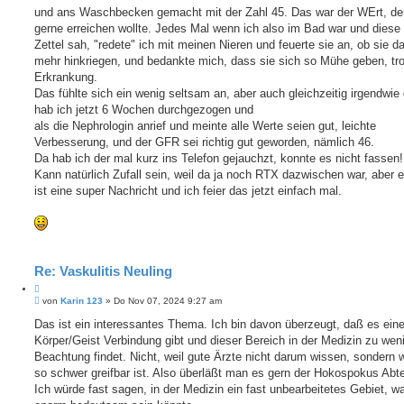
und ans Waschbecken gemacht mit der Zahl 45. Das war der WErt, de
gerne erreichen wollte. Jedes Mal wenn ich also im Bad war und diese
Zettel sah, "redete" ich mit meinen Nieren und feuerte sie an, ob sie d
mehr hinkriegen, und bedankte mich, dass sie sich so Mühe geben, tro
Erkrankung.
Das fühlte sich ein wenig seltsam an, aber auch gleichzeitig irgendwie
hab ich jetzt 6 Wochen durchgezogen und
als die Nephrologin anrief und meinte alle Werte seien gut, leichte
Verbesserung, und der GFR sei richtig gut geworden, nämlich 46.
Da hab ich der mal kurz ins Telefon gejauchzt, konnte es nicht fassen!
Kann natürlich Zufall sein, weil da ja noch RTX dazwischen war, aber e
ist eine super Nachricht und ich feier das jetzt einfach mal.
Re: Vaskulitis Neuling
Z
B
i
von
Karin 123
»
Do Nov 07, 2024 9:27 am
e
t
i
Das ist ein interessantes Thema. Ich bin davon überzeugt, daß es ein
i
t
Körper/Geist Verbindung gibt und dieser Bereich in der Medizin zu wen
e
r
r
a
Beachtung findet. Nicht, weil gute Ärzte nicht darum wissen, sondern w
e
g
so schwer greifbar ist. Also überläßt man es gern der Hokospokus Abte
n
Ich würde fast sagen, in der Medizin ein fast unbearbeitetes Gebiet, w