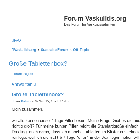
Forum Vaskulitis.org
Das Forum für Vaskulitispatienten
FAQ
Vaskulitis.org
Startseite Forum
Off-Topic
Große Tablettenbox?
Forumsregeln
Antworten
Große Tablettenbox?
B
von
MaHitz
»
Mi Nov 15, 2023 7:14 pm
e
i
Moin zusammen,
t
r
a
wir alle kennen diese 7-Tage-Pillenboxen. Meine Frage: Gibt es die auc
g
richtig groß? Für meine bunten Pillen reicht die Standardgröße einfach 
Das liegt auch daran, dass ich manche Tabletten im Blister ausschnei
reinlege, weil ich sie nicht 6-7 Tage "offen" in der Box liegen haben wil