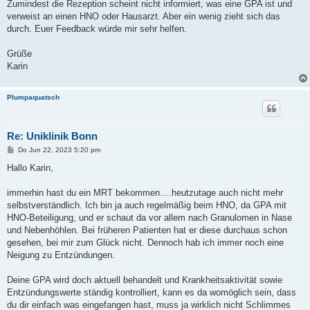
Zumindest die Rezeption scheint nicht informiert, was eine GPA ist und
verweist an einen HNO oder Hausarzt. Aber ein wenig zieht sich das
durch. Euer Feedback würde mir sehr helfen.
Grüße
Karin
Plumpaquatsch
Re: Uniklinik Bonn
B
Do Jun 22, 2023 5:20 pm
e
i
Hallo Karin,
t
r
a
immerhin hast du ein MRT bekommen….heutzutage auch nicht mehr
g
selbstverständlich. Ich bin ja auch regelmäßig beim HNO, da GPA mit
HNO-Beteiligung, und er schaut da vor allem nach Granulomen in Nase
und Nebenhöhlen. Bei früheren Patienten hat er diese durchaus schon
gesehen, bei mir zum Glück nicht. Dennoch hab ich immer noch eine
Neigung zu Entzündungen.
Deine GPA wird doch aktuell behandelt und Krankheitsaktivität sowie
Entzündungswerte ständig kontrolliert, kann es da womöglich sein, dass
du dir einfach was eingefangen hast, muss ja wirklich nicht Schlimmes