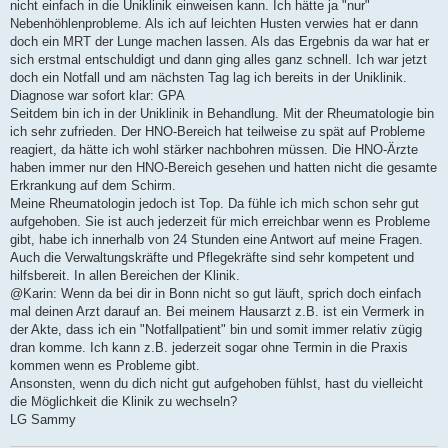
nicht einfach in die Uniklinik einweisen kann. Ich hätte ja "nur"
Nebenhöhlenprobleme. Als ich auf leichten Husten verwies hat er dann
doch ein MRT der Lunge machen lassen. Als das Ergebnis da war hat er
sich erstmal entschuldigt und dann ging alles ganz schnell. Ich war jetzt
doch ein Notfall und am nächsten Tag lag ich bereits in der Uniklinik.
Diagnose war sofort klar: GPA
Seitdem bin ich in der Uniklinik in Behandlung. Mit der Rheumatologie bin
ich sehr zufrieden. Der HNO-Bereich hat teilweise zu spät auf Probleme
reagiert, da hätte ich wohl stärker nachbohren müssen. Die HNO-Ärzte
haben immer nur den HNO-Bereich gesehen und hatten nicht die gesamte
Erkrankung auf dem Schirm.
Meine Rheumatologin jedoch ist Top. Da fühle ich mich schon sehr gut
aufgehoben. Sie ist auch jederzeit für mich erreichbar wenn es Probleme
gibt, habe ich innerhalb von 24 Stunden eine Antwort auf meine Fragen.
Auch die Verwaltungskräfte und Pflegekräfte sind sehr kompetent und
hilfsbereit. In allen Bereichen der Klinik.
@Karin: Wenn da bei dir in Bonn nicht so gut läuft, sprich doch einfach
mal deinen Arzt darauf an. Bei meinem Hausarzt z.B. ist ein Vermerk in
der Akte, dass ich ein "Notfallpatient" bin und somit immer relativ zügig
dran komme. Ich kann z.B. jederzeit sogar ohne Termin in die Praxis
kommen wenn es Probleme gibt.
Ansonsten, wenn du dich nicht gut aufgehoben fühlst, hast du vielleicht
die Möglichkeit die Klinik zu wechseln?
LG Sammy