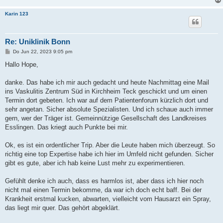
Karin 123
Re: Uniklinik Bonn
B
Do Jun 22, 2023 9:05 pm
e
i
Hallo Hope,
t
r
a
danke. Das habe ich mir auch gedacht und heute Nachmittag eine Mail
g
ins Vaskulitis Zentrum Süd in Kirchheim Teck geschickt und um einen
Termin dort gebeten. Ich war auf dem Patientenforum kürzlich dort und
sehr angetan. Sicher absolute Spezialisten. Und ich schaue auch immer
gern, wer der Träger ist. Gemeinnützige Gesellschaft des Landkreises
Esslingen. Das kriegt auch Punkte bei mir.
Ok, es ist ein ordentlicher Trip. Aber die Leute haben mich überzeugt. So
richtig eine top Expertise habe ich hier im Umfeld nicht gefunden. Sicher
gibt es gute, aber ich hab keine Lust mehr zu experimentieren.
Gefühlt denke ich auch, dass es harmlos ist, aber dass ich hier noch
nicht mal einen Termin bekomme, da war ich doch echt baff. Bei der
Krankheit erstmal kucken, abwarten, vielleicht vom Hausarzt ein Spray,
das liegt mir quer. Das gehört abgeklärt.