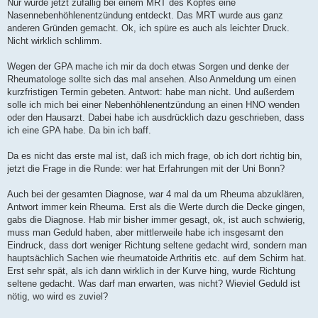
Nur wurde jetzt zufällig bei einem MRT des Kopfes eine
Nasennebenhöhlenentzündung entdeckt. Das MRT wurde aus ganz
anderen Gründen gemacht. Ok, ich spüre es auch als leichter Druck.
Nicht wirklich schlimm.
Wegen der GPA mache ich mir da doch etwas Sorgen und denke der
Rheumatologe sollte sich das mal ansehen. Also Anmeldung um einen
kurzfristigen Termin gebeten. Antwort: habe man nicht. Und außerdem
solle ich mich bei einer Nebenhöhlenentzündung an einen HNO wenden
oder den Hausarzt. Dabei habe ich ausdrücklich dazu geschrieben, dass
ich eine GPA habe. Da bin ich baff.
Da es nicht das erste mal ist, daß ich mich frage, ob ich dort richtig bin,
jetzt die Frage in die Runde: wer hat Erfahrungen mit der Uni Bonn?
Auch bei der gesamten Diagnose, war 4 mal da um Rheuma abzuklären,
Antwort immer kein Rheuma. Erst als die Werte durch die Decke gingen,
gabs die Diagnose. Hab mir bisher immer gesagt, ok, ist auch schwierig,
muss man Geduld haben, aber mittlerweile habe ich insgesamt den
Eindruck, dass dort weniger Richtung seltene gedacht wird, sondern man
hauptsächlich Sachen wie rheumatoide Arthritis etc. auf dem Schirm hat.
Erst sehr spät, als ich dann wirklich in der Kurve hing, wurde Richtung
seltene gedacht. Was darf man erwarten, was nicht? Wieviel Geduld ist
nötig, wo wird es zuviel?