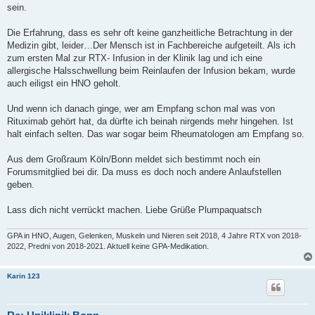
sein.
Die Erfahrung, dass es sehr oft keine ganzheitliche Betrachtung in der
Medizin gibt, leider…Der Mensch ist in Fachbereiche aufgeteilt. Als ich
zum ersten Mal zur RTX- Infusion in der Klinik lag und ich eine
allergische Halsschwellung beim Reinlaufen der Infusion bekam, wurde
auch eiligst ein HNO geholt.
Und wenn ich danach ginge, wer am Empfang schon mal was von
Rituximab gehört hat, da dürfte ich beinah nirgends mehr hingehen. Ist
halt einfach selten. Das war sogar beim Rheumatologen am Empfang so.
Aus dem Großraum Köln/Bonn meldet sich bestimmt noch ein
Forumsmitglied bei dir. Da muss es doch noch andere Anlaufstellen
geben.
Lass dich nicht verrückt machen. Liebe Grüße Plumpaquatsch
GPA in HNO, Augen, Gelenken, Muskeln und Nieren seit 2018, 4 Jahre RTX von 2018-
2022, Predni von 2018-2021. Aktuell keine GPA-Medikation.
Karin 123