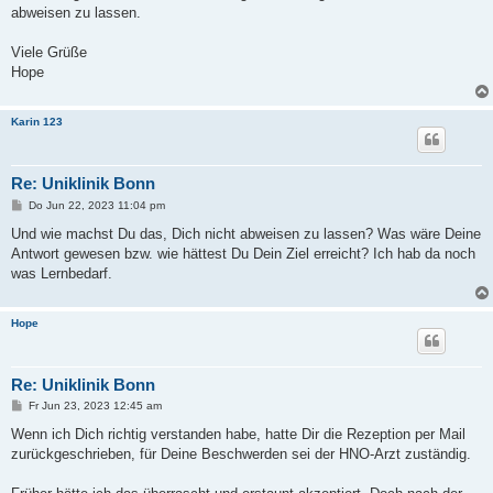
abweisen zu lassen.
Viele Grüße
Hope
Karin 123
Re: Uniklinik Bonn
B
Do Jun 22, 2023 11:04 pm
e
i
Und wie machst Du das, Dich nicht abweisen zu lassen? Was wäre Deine
t
Antwort gewesen bzw. wie hättest Du Dein Ziel erreicht? Ich hab da noch
r
a
was Lernbedarf.
g
Hope
Re: Uniklinik Bonn
B
Fr Jun 23, 2023 12:45 am
e
i
Wenn ich Dich richtig verstanden habe, hatte Dir die Rezeption per Mail
t
zurückgeschrieben, für Deine Beschwerden sei der HNO-Arzt zuständig.
r
a
g