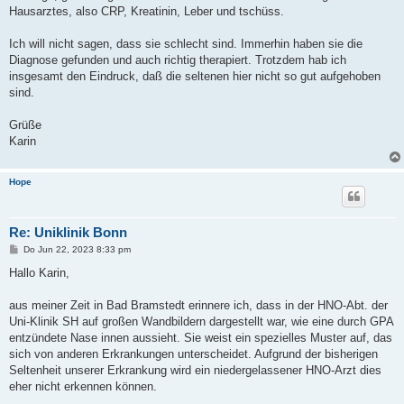
Hausarztes, also CRP, Kreatinin, Leber und tschüss.
Ich will nicht sagen, dass sie schlecht sind. Immerhin haben sie die
Diagnose gefunden und auch richtig therapiert. Trotzdem hab ich
insgesamt den Eindruck, daß die seltenen hier nicht so gut aufgehoben
sind.
Grüße
Karin
Hope
Re: Uniklinik Bonn
B
Do Jun 22, 2023 8:33 pm
e
i
Hallo Karin,
t
r
a
aus meiner Zeit in Bad Bramstedt erinnere ich, dass in der HNO-Abt. der
g
Uni-Klinik SH auf großen Wandbildern dargestellt war, wie eine durch GPA
entzündete Nase innen aussieht. Sie weist ein spezielles Muster auf, das
sich von anderen Erkrankungen unterscheidet. Aufgrund der bisherigen
Seltenheit unserer Erkrankung wird ein niedergelassener HNO-Arzt dies
eher nicht erkennen können.