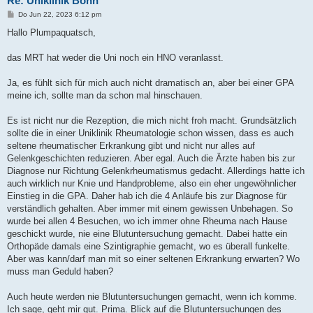
Re: Uniklinik Bonn
B
Do Jun 22, 2023 6:12 pm
e
i
Hallo Plumpaquatsch,
t
r
a
das MRT hat weder die Uni noch ein HNO veranlasst.
g
Ja, es fühlt sich für mich auch nicht dramatisch an, aber bei einer GPA
meine ich, sollte man da schon mal hinschauen.
Es ist nicht nur die Rezeption, die mich nicht froh macht. Grundsätzlich
sollte die in einer Uniklinik Rheumatologie schon wissen, dass es auch
seltene rheumatischer Erkrankung gibt und nicht nur alles auf
Gelenkgeschichten reduzieren. Aber egal. Auch die Ärzte haben bis zur
Diagnose nur Richtung Gelenkrheumatismus gedacht. Allerdings hatte ich
auch wirklich nur Knie und Handprobleme, also ein eher ungewöhnlicher
Einstieg in die GPA. Daher hab ich die 4 Anläufe bis zur Diagnose für
verständlich gehalten. Aber immer mit einem gewissen Unbehagen. So
wurde bei allen 4 Besuchen, wo ich immer ohne Rheuma nach Hause
geschickt wurde, nie eine Blutuntersuchung gemacht. Dabei hatte ein
Orthopäde damals eine Szintigraphie gemacht, wo es überall funkelte.
Aber was kann/darf man mit so einer seltenen Erkrankung erwarten? Wo
muss man Geduld haben?
Auch heute werden nie Blutuntersuchungen gemacht, wenn ich komme.
Ich sage, geht mir gut. Prima. Blick auf die Blutuntersuchungen des