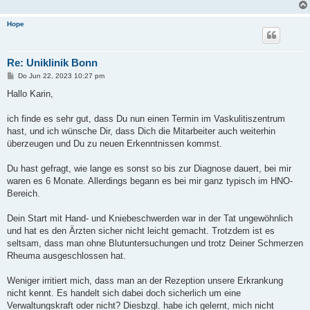
Hope
Re: Uniklinik Bonn
B
Do Jun 22, 2023 10:27 pm
e
i
Hallo Karin,
t
r
a
ich finde es sehr gut, dass Du nun einen Termin im Vaskulitiszentrum
g
hast, und ich wünsche Dir, dass Dich die Mitarbeiter auch weiterhin
überzeugen und Du zu neuen Erkenntnissen kommst.
Du hast gefragt, wie lange es sonst so bis zur Diagnose dauert, bei mir
waren es 6 Monate. Allerdings begann es bei mir ganz typisch im HNO-
Bereich.
Dein Start mit Hand- und Kniebeschwerden war in der Tat ungewöhnlich
und hat es den Ärzten sicher nicht leicht gemacht. Trotzdem ist es
seltsam, dass man ohne Blutuntersuchungen und trotz Deiner Schmerzen
Rheuma ausgeschlossen hat.
Weniger irritiert mich, dass man an der Rezeption unsere Erkrankung
nicht kennt. Es handelt sich dabei doch sicherlich um eine
Verwaltungskraft oder nicht? Diesbzgl. habe ich gelernt, mich nicht