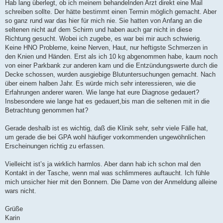
Hab lang überlegt, ob ich meinem behandelnden Arzt direkt eine Mail
schreiben sollte. Der hätte bestimmt einen Termin möglich gemacht. Aber
so ganz rund war das hier für mich nie. Sie hatten von Anfang an die
seltenen nicht auf dem Schirm und haben auch gar nicht in diese
Richtung gesucht. Wobei ich zugebe, es war bei mir auch schwierig.
Keine HNO Probleme, keine Nerven, Haut, nur heftigste Schmerzen in
den Knien und Händen. Erst als ich 10 kg abgenommen habe, kaum noch
von einer Parkbank zur anderen kam und die Entzündungswerte durch die
Decke schossen, wurden ausgiebige Blutuntersuchungen gemacht. Nach
über einem halben Jahr. Es würde mich sehr interessieren, wie die
Erfahrungen anderer waren. Wie lange hat eure Diagnose gedauert?
Insbesondere wie lange hat es gedauert,bis man die seltenen mit in die
Betrachtung genommen hat?
Gerade deshalb ist es wichtig, daß die Klinik sehr, sehr viele Fälle hat,
um gerade die bei GPA wohl häufiger vorkommenden ungewöhnlichen
Erscheinungen richtig zu erfassen.
Vielleicht ist’s ja wirklich harmlos. Aber dann hab ich schon mal den
Kontakt in der Tasche, wenn mal was schlimmeres auftaucht. Ich fühle
mich unsicher hier mit den Bonnern. Die Dame von der Anmeldung alleine
wars nicht.
Grüße
Karin