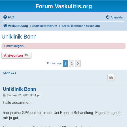
Forum Vaskulitis.org
FAQ
Anmelden
Vaskulitis.org
Startseite Forum
Ärzte, Krankenhäuser, etc
Uniklinik Bonn
Forumsregeln
Antworten
1
2
Nächste
11 Beiträge
Karin 123
Uniklinik Bonn
B
Do Jun 22, 2023 3:34 pm
e
i
Hallo zusammen,
t
r
a
hab ja eine GPA und bin in der Uni Bonn in Behandlung. Eigentlich gehts
g
mir ja gut.