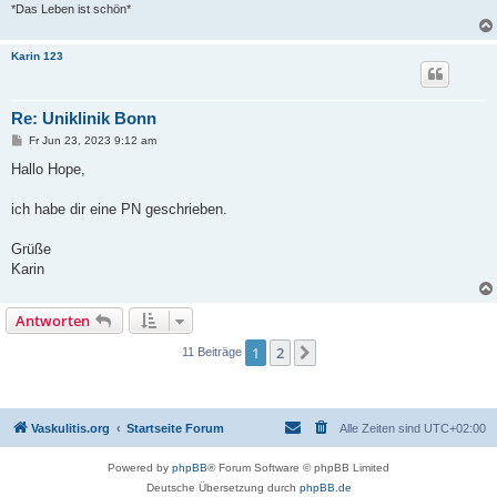
*Das Leben ist schön*
Karin 123
Re: Uniklinik Bonn
B
Fr Jun 23, 2023 9:12 am
e
i
Hallo Hope,
t
r
a
ich habe dir eine PN geschrieben.
g
Grüße
Karin
Antworten
1
2
Nächste
11 Beiträge
Vaskulitis.org
Startseite Forum
Alle Zeiten sind
UTC+02:00
Powered by
phpBB
® Forum Software © phpBB Limited
Deutsche Übersetzung durch
phpBB.de