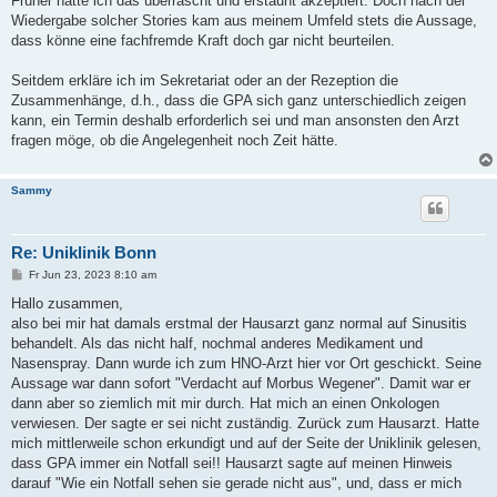
Früher hätte ich das überrascht und erstaunt akzeptiert. Doch nach der
Wiedergabe solcher Stories kam aus meinem Umfeld stets die Aussage,
dass könne eine fachfremde Kraft doch gar nicht beurteilen.
Seitdem erkläre ich im Sekretariat oder an der Rezeption die
Zusammenhänge, d.h., dass die GPA sich ganz unterschiedlich zeigen
kann, ein Termin deshalb erforderlich sei und man ansonsten den Arzt
fragen möge, ob die Angelegenheit noch Zeit hätte.
Sammy
Re: Uniklinik Bonn
B
Fr Jun 23, 2023 8:10 am
e
i
Hallo zusammen,
t
also bei mir hat damals erstmal der Hausarzt ganz normal auf Sinusitis
r
a
behandelt. Als das nicht half, nochmal anderes Medikament und
g
Nasenspray. Dann wurde ich zum HNO-Arzt hier vor Ort geschickt. Seine
Aussage war dann sofort "Verdacht auf Morbus Wegener". Damit war er
dann aber so ziemlich mit mir durch. Hat mich an einen Onkologen
verwiesen. Der sagte er sei nicht zuständig. Zurück zum Hausarzt. Hatte
mich mittlerweile schon erkundigt und auf der Seite der Uniklinik gelesen,
dass GPA immer ein Notfall sei!! Hausarzt sagte auf meinen Hinweis
darauf "Wie ein Notfall sehen sie gerade nicht aus", und, dass er mich