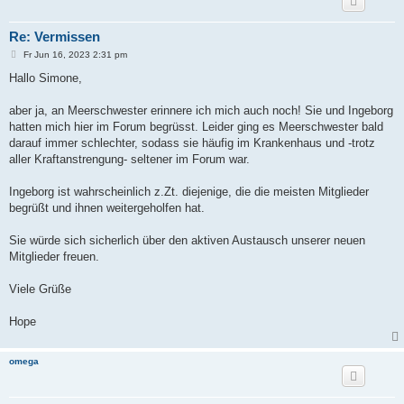
Re: Vermissen
B
Fr Jun 16, 2023 2:31 pm
e
i
Hallo Simone,
t
r
a
aber ja, an Meerschwester erinnere ich mich auch noch! Sie und Ingeborg
g
hatten mich hier im Forum begrüsst. Leider ging es Meerschwester bald
darauf immer schlechter, sodass sie häufig im Krankenhaus und -trotz
aller Kraftanstrengung- seltener im Forum war.
Ingeborg ist wahrscheinlich z.Zt. diejenige, die die meisten Mitglieder
begrüßt und ihnen weitergeholfen hat.
Sie würde sich sicherlich über den aktiven Austausch unserer neuen
Mitglieder freuen.
Viele Grüße
Hope
omega