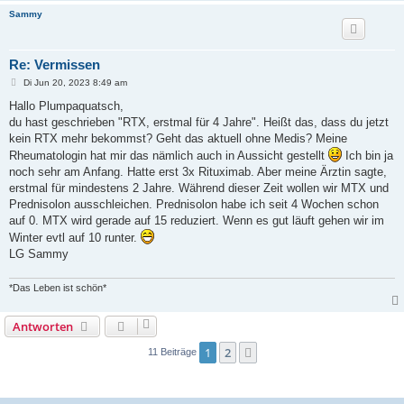
Sammy
Re: Vermissen
B
Di Jun 20, 2023 8:49 am
e
i
Hallo Plumpaquatsch,
t
du hast geschrieben "RTX, erstmal für 4 Jahre". Heißt das, dass du jetzt
r
a
kein RTX mehr bekommst? Geht das aktuell ohne Medis? Meine
g
Rheumatologin hat mir das nämlich auch in Aussicht gestellt
Ich bin ja
noch sehr am Anfang. Hatte erst 3x Rituximab. Aber meine Ärztin sagte,
erstmal für mindestens 2 Jahre. Während dieser Zeit wollen wir MTX und
Prednisolon ausschleichen. Prednisolon habe ich seit 4 Wochen schon
auf 0. MTX wird gerade auf 15 reduziert. Wenn es gut läuft gehen wir im
Winter evtl auf 10 runter.
LG Sammy
*Das Leben ist schön*
Antworten
1
2
Nächste
11 Beiträge