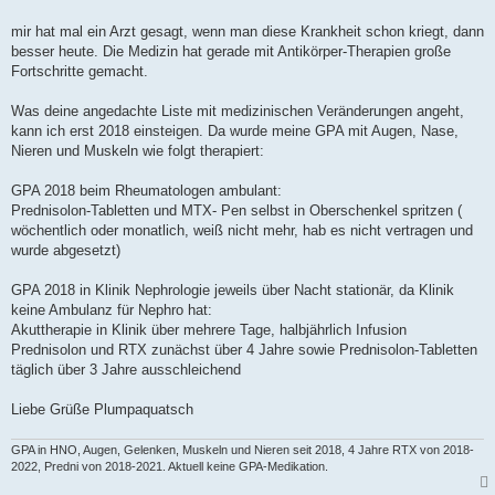
t
r
a
mir hat mal ein Arzt gesagt, wenn man diese Krankheit schon kriegt, dann
g
besser heute. Die Medizin hat gerade mit Antikörper-Therapien große
Fortschritte gemacht.
Was deine angedachte Liste mit medizinischen Veränderungen angeht,
kann ich erst 2018 einsteigen. Da wurde meine GPA mit Augen, Nase,
Nieren und Muskeln wie folgt therapiert:
GPA 2018 beim Rheumatologen ambulant:
Prednisolon-Tabletten und MTX- Pen selbst in Oberschenkel spritzen (
wöchentlich oder monatlich, weiß nicht mehr, hab es nicht vertragen und
wurde abgesetzt)
GPA 2018 in Klinik Nephrologie jeweils über Nacht stationär, da Klinik
keine Ambulanz für Nephro hat:
Akuttherapie in Klinik über mehrere Tage, halbjährlich Infusion
Prednisolon und RTX zunächst über 4 Jahre sowie Prednisolon-Tabletten
täglich über 3 Jahre ausschleichend
Liebe Grüße Plumpaquatsch
GPA in HNO, Augen, Gelenken, Muskeln und Nieren seit 2018, 4 Jahre RTX von 2018-
2022, Predni von 2018-2021. Aktuell keine GPA-Medikation.