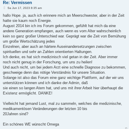
Re: Vermissen
B
Sa Jun 17, 2023 8:35 am
e
i
hallo Hope. ja, auch ich erinnere mich an Meerschwester, aber in der Zeit
t
hatte sie kaum noch Energie.
r
a
August 2014 bin ich ins Forum gekommen, gefühlt hat mich da eine
g
andere Generation empfangen, auch wenn es vom Alter wahrscheinlich
kein so ganz großer Unterschied war. Geprägt war die Zeit von Bemühung
um große Wertschätzung jedes
Einzelnen, aber auch an härtere Auseinandersetzungen zwischen
spirituellen und sehr an Zahlen orientierten Haltungen.
Ich denke, es hat sich medizinisch viel getan in der Zeit. Aber immer
noch nicht genug in der Forschung, um uns zu heilen!
Und auch nicht, um bei jedem Arzt eine schnelle Diagnose zu bekommen,
geschweige denn das nötige Verständnis für unsere Situation.
Solange ist also das Forum eine ganz wichtige Plattform, auf der wir uns
unterstützen können und ich danke der Admin, daß
sie einen so langen Atem hat, und uns mit ihrer Arbeit hier überhaupt die
Existenz ermöglicht. DANKE!
Vielleicht hat jemand Lust, mal zu sammeln, welches die medizinische,
medikamentösen Veränderungen der letzten 10 bis
20Jahren sind?
Ein schönes WE wünscht Omega