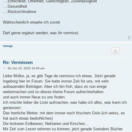
....Ehrlichkeit, Offenheit, Gerechtigkeit, Zuverlässigkeit
....Gesundheit
....Rücksichtnahme
Wahrscheinlich erwarte ich zuviel.
Darf gerne ergänzt werden, was ihr vermisst.
omega
Re: Vermissen
B
Do Jun 15, 2023 10:49 am
e
i
Liebe Wolke, ja, es gibt Tage da vermisse ich etwas. Jetzt gerade
t
Ingeborg hier im Forum. Sie hatte immer Zeit für uns, mit sehr
r
a
aufbauenden Beiträgen. Aber ich bin froh, dass es nun einige
g
weitermachen und so dieses kleine Forum aufrechterhalten
und auch immer Neue zu uns finden.
Ich möchte lieber die Liste aufmachen, was habe ich alles, was kann ich
geniessen:
Das herrliche Wetter. mit dem immer noch frischem Grün (ich weiss, es
hat auch etwas bedrohliches)
Die leckeren Erdbeeren, Nektarien und Kirschen...
Mir Zeit zum Lesen nehmen zu können, jetzt gerade Seetalers Bücher