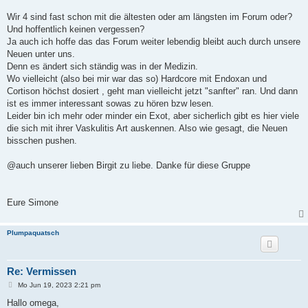
r
a
Wir 4 sind fast schon mit die ältesten oder am längsten im Forum oder?
g
Und hoffentlich keinen vergessen?
Ja auch ich hoffe das das Forum weiter lebendig bleibt auch durch unsere
Neuen unter uns.
Denn es ändert sich ständig was in der Medizin.
Wo vielleicht (also bei mir war das so) Hardcore mit Endoxan und
Cortison höchst dosiert , geht man vielleicht jetzt "sanfter" ran. Und dann
ist es immer interessant sowas zu hören bzw lesen.
Leider bin ich mehr oder minder ein Exot, aber sicherlich gibt es hier viele
die sich mit ihrer Vaskulitis Art auskennen. Also wie gesagt, die Neuen
bisschen pushen.
@auch unserer lieben Birgit zu liebe. Danke für diese Gruppe
Eure Simone
Plumpaquatsch
Re: Vermissen
B
Mo Jun 19, 2023 2:21 pm
e
i
Hallo omega,