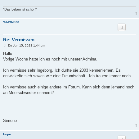
*Das Leben ist schön*
SiMONE00
Re: Vermissen
B
Do Jun 15, 2023 1:44 pm
e
i
Hallo
t
Vorige Woche hatte ich es noch mit unserer Admina.
r
a
g
Ich vermisse sehr Ingeborg. Ich durfte sie 2003 kennenlernen. Es
entwickelte sich sowas wie eine Freundschaft . Ich trauere immer noch.
Ich vermisse auch einige andere im Forum. Kann sich denn jemand noch
an Meerschwester erinnern?
.....
Simone
Hope