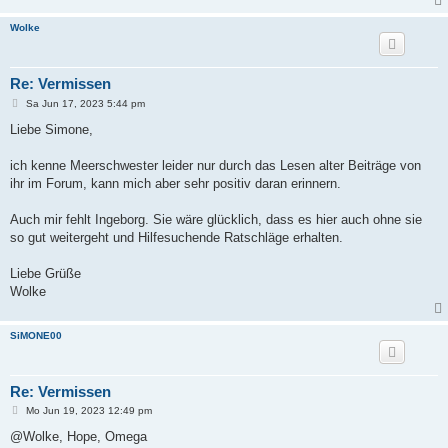
Wolke
Re: Vermissen
B
Sa Jun 17, 2023 5:44 pm
e
i
Liebe Simone,
t
r
a
ich kenne Meerschwester leider nur durch das Lesen alter Beiträge von
g
ihr im Forum, kann mich aber sehr positiv daran erinnern.
Auch mir fehlt Ingeborg. Sie wäre glücklich, dass es hier auch ohne sie
so gut weitergeht und Hilfesuchende Ratschläge erhalten.
Liebe Grüße
Wolke
SiMONE00
Re: Vermissen
B
Mo Jun 19, 2023 12:49 pm
e
i
@Wolke, Hope, Omega
t