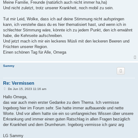
Meine Familie, Freunde (natürlich auch nicht immer ha,ha)
Und nicht zuletzt, trotz unserer Krankheit, noch mobil zu sein.
Tut mir Leid, Wolke, dass ich auf deine Stimmung nicht aufspringen
kann, ich verstehe dass du es hier thematisiert hast, und wenn ich in
schlechter Stimmung wäre, könnte ich zu jedem Punkt, den ich errwähnt
habe, die Kehrseite aufschreiben.
Und jetzt mach ich mir ein leckeres Müsli mit den leckeren Beeren und
Früchten unserer Region.
Einen schönen Tag für Alle, Omega
Sammy
Re: Vermissen
B
Do Jun 15, 2023 11:16 am
e
i
Hallo Omega,
t
das war auch mein erster Gedanke zu dem Thema. Ich vermisse
r
a
Ingeborg hier im Forum sehr. Sie hatte immer aufbauende und nette
g
Worte. Und vor allem hatte sie ein so umfangreiches Wissen über unsere
Erkrankung und immer einen guten Ratschlag in allen Fragen bezüglich
der Krankheit und dem Drumherum. Ingeborg vermisse ich ganz arg
LG Sammy