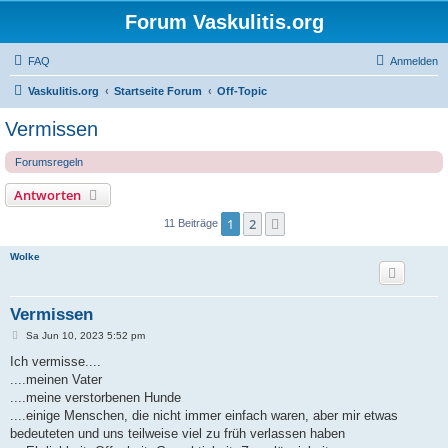
Forum Vaskulitis.org
FAQ
Anmelden
Vaskulitis.org
Startseite Forum
Off-Topic
Vermissen
Forumsregeln
Antworten
1
2
Nächste
11 Beiträge
Wolke
Vermissen
B
Sa Jun 10, 2023 5:52 pm
e
i
Ich vermisse....
t
....meinen Vater
r
a
....meine verstorbenen Hunde
g
....einige Menschen, die nicht immer einfach waren, aber mir etwas
bedeuteten und uns teilweise viel zu früh verlassen haben