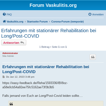
Forum Vaskulitis.org
FAQ
Anmelden
Vaskulitis.org
Startseite Forum
Corona-Forum (temporär)
Erfahrungen mit stationärer Rehabilitation bei
Long/Post-COVID
Antworten
1 Beitrag • Seite
1
von
1
Administrator
Site Admin
Erfahrungen mit stationärer Rehabilitation bei
Long/Post-COVID
B
Do Jan 12, 2023 3:48 pm
e
i
https://easy-feedback.de/Reha/1593336/lBI8oz-
t
a58e0cb54a92ee75fc5162ae73f3b3b5
r
a
g
Falls jemand von Euch an Long/Post-Covid leiden sollte....