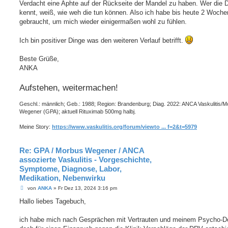
Verdacht eine Aphte auf der Rückseite der Mandel zu haben. Wer die D
kennt, weiß, wie weh die tun können. Also ich habe bis heute 2 Woche
gebraucht, um mich wieder einigermaßen wohl zu fühlen.
Ich bin positiver Dinge was den weiteren Verlauf betrifft.
Beste Grüße,
ANKA
Aufstehen, weitermachen!
Geschl.: männlich; Geb.: 1988; Region: Brandenburg; Diag. 2022: ANCA Vaskulitis/
Wegener (GPA); aktuell Rituximab 500mg halbj.
Meine Story:
https://www.vaskulitis.org/forum/viewto ... f=2&t=5979
Re: GPA / Morbus Wegener / ANCA
assozierte Vaskulitis - Vorgeschichte,
Symptome, Diagnose, Labor,
Medikation, Nebenwirku
B
von
ANKA
»
Fr Dez 13, 2024 3:16 pm
e
i
Hallo liebes Tagebuch,
t
r
a
ich habe mich nach Gesprächen mit Vertrauten und meinem Psycho-D
g