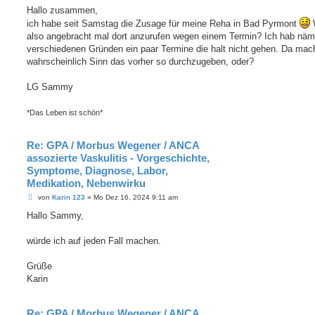
i
Hallo zusammen,
t
ich habe seit Samstag die Zusage für meine Reha in Bad Pyrmont
r
a
also angebracht mal dort anzurufen wegen einem Termin? Ich hab näm
g
verschiedenen Gründen ein paar Termine die halt nicht gehen. Da mac
wahrscheinlich Sinn das vorher so durchzugeben, oder?
LG Sammy
*Das Leben ist schön*
Re: GPA / Morbus Wegener / ANCA
assozierte Vaskulitis - Vorgeschichte,
Symptome, Diagnose, Labor,
Medikation, Nebenwirku
B
von
Karin 123
»
Mo Dez 16, 2024 9:11 am
e
i
Hallo Sammy,
t
r
a
würde ich auf jeden Fall machen.
g
Grüße
Karin
Re: GPA / Morbus Wegener / ANCA