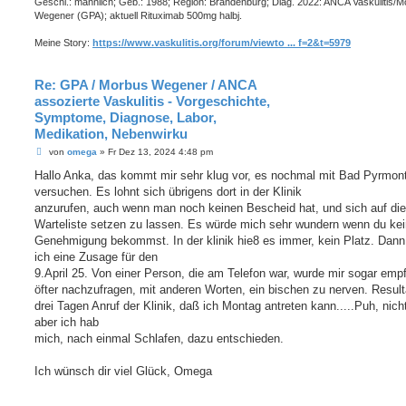
Geschl.: männlich; Geb.: 1988; Region: Brandenburg; Diag. 2022: ANCA Vaskulitis/
Wegener (GPA); aktuell Rituximab 500mg halbj.
Meine Story:
https://www.vaskulitis.org/forum/viewto ... f=2&t=5979
Re: GPA / Morbus Wegener / ANCA
assozierte Vaskulitis - Vorgeschichte,
Symptome, Diagnose, Labor,
Medikation, Nebenwirku
B
von
omega
»
Fr Dez 13, 2024 4:48 pm
e
i
Hallo Anka, das kommt mir sehr klug vor, es nochmal mit Bad Pyrmon
t
versuchen. Es lohnt sich übrigens dort in der Klinik
r
a
anzurufen, auch wenn man noch keinen Bescheid hat, und sich auf die
g
Warteliste setzen zu lassen. Es würde mich sehr wundern wenn du ke
Genehmigung bekommst. In der klinik hie8 es immer, kein Platz. Dan
ich eine Zusage für den
9.April 25. Von einer Person, die am Telefon war, wurde mir sogar emp
öfter nachzufragen, mit anderen Worten, ein bischen zu nerven. Result
drei Tagen Anruf der Klinik, daß ich Montag antreten kann.....Puh, nicht
aber ich hab
mich, nach einmal Schlafen, dazu entschieden.
Ich wünsch dir viel Glück, Omega