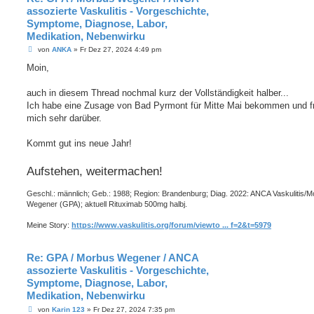
assozierte Vaskulitis - Vorgeschichte,
Symptome, Diagnose, Labor,
Medikation, Nebenwirku
B
von
ANKA
»
Fr Dez 27, 2024 4:49 pm
e
i
Moin,
t
r
a
auch in diesem Thread nochmal kurz der Vollständigkeit halber...
g
Ich habe eine Zusage von Bad Pyrmont für Mitte Mai bekommen und f
mich sehr darüber.
Kommt gut ins neue Jahr!
Aufstehen, weitermachen!
Geschl.: männlich; Geb.: 1988; Region: Brandenburg; Diag. 2022: ANCA Vaskulitis/
Wegener (GPA); aktuell Rituximab 500mg halbj.
Meine Story:
https://www.vaskulitis.org/forum/viewto ... f=2&t=5979
Re: GPA / Morbus Wegener / ANCA
assozierte Vaskulitis - Vorgeschichte,
Symptome, Diagnose, Labor,
Medikation, Nebenwirku
B
von
Karin 123
»
Fr Dez 27, 2024 7:35 pm