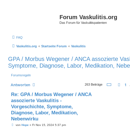
Forum Vaskulitis.org
Das Forum für Vaskulitispatienten
FAQ
Vaskulitis.org
Startseite Forum
Vaskulitis
GPA / Morbus Wegener / ANCA assozierte Vasku
Symptome, Diagnose, Labor, Medikation, Neb
Forumsregeln
Seite
24
v
Antworten
1
Vor
263 Beiträge
Re: GPA / Morbus Wegener / ANCA
assozierte Vaskulitis -
Vorgeschichte, Symptome,
Diagnose, Labor, Medikation,
Nebenwirku
B
von
Hope
»
Fr Nov 15, 2024 5:37 pm
e