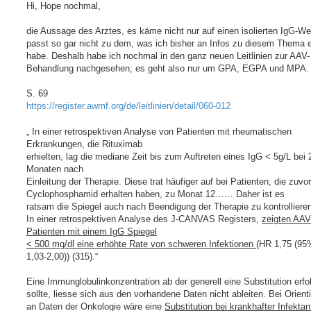
i
Hi, Hope nochmal,
t
r
a
die Aussage des Arztes, es käme nicht nur auf einen isolierten IgG-We
g
passt so gar nicht zu dem, was ich bisher an Infos zu diesem Thema e
habe. Deshalb habe ich nochmal in den ganz neuen Leitlinien zur AAV-
Behandlung nachgesehen; es geht also nur um GPA, EGPA und MPA.
S. 69
https://register.awmf.org/de/leitlinien/detail/060-012
„ In einer retrospektiven Analyse von Patienten mit rheumatischen
Erkrankungen, die Rituximab
erhielten, lag die mediane Zeit bis zum Auftreten eines IgG < 5g/L bei 
Monaten nach
Einleitung der Therapie. Diese trat häufiger auf bei Patienten, die zuvo
Cyclophosphamid erhalten haben, zu Monat 12…… Daher ist es
ratsam die Spiegel auch nach Beendigung der Therapie zu kontrolliere
In einer retrospektiven Analyse des J-CANVAS Registers,
zeigten AAV
Patienten mit einem IgG Spiegel
< 500 mg/dl eine erhöhte Rate von schweren Infektionen
(HR 1,75 (95
1,03-2,00)) (315).“
Eine Immunglobulinkonzentration ab der generell eine Substitution erfo
sollte, liesse sich aus den vorhandene Daten nicht ableiten. Bei Orient
an Daten der Onkologie wäre eine
Substitution bei krankhafter Infektanf