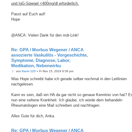
und IgG-Spiegel <400mg/dl erforderlich.
Passt auf Euch auf!
Hope
@ANCA: Vielen Dank für den mdr-Link!
Re: GPA / Morbus Wegener / ANCA
assozierte Vaskulitis - Vorgeschichte,
Symptome, Diagnose, Labor,
Medikation, Nebenwirku
B
von
Karin 123
»
Fr Nov 15, 2024 6:56 pm
e
i
Was Hope schreibt habe ich gerade selber nochmal in den Leitlinien
t
nachgelesen.
r
a
g
Kann es sein, daß ein HA da gar nicht so genaue Kenntnis von hat? Es 
nun eine seltene Krankheit. Ich glaube, ich würde dem behandeln
Rheumatologen eine Mail schreiben und nachfragen.
Alles Gute für dich, Anka.
Re: GPA / Morbus Wegener / ANCA