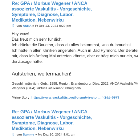
Re: GPA / Morbus Wegener / ANCA
assozierte Vaskulitis - Vorgeschichte,
Symptome, Diagnose, Labor,
Medikation, Nebenwirku
B
von
ANKA
»
Fr Dez 13, 2024 6:29 pm
e
i
Hey wow!
t
Das freut mich sehr für dich.
r
a
Ich drücke die Dauemn, dass du alles bekommst, was du brauchst.
g
Ich hatte in allen Kliniken angerufen. Auch in Bad Pyrmont. Der Berate
mir, dass ich Anfang Mai antreten könnte, aber er trägt mich nur ein, w
die Zusage hätte.
Aufstehen, weitermachen!
Geschl.: männlich; Geb.: 1988; Region: Brandenburg; Diag. 2022: ANCA Vaskulitis/
Wegener (GPA); aktuell Rituximab 500mg halbj.
Meine Story:
https://www.vaskulitis.org/forum/viewto ... f=2&t=5979
Re: GPA / Morbus Wegener / ANCA
assozierte Vaskulitis - Vorgeschichte,
Symptome, Diagnose, Labor,
Medikation, Nebenwirku
B
von
Sammy
»
Mo Dez 16, 2024 8:01 am
e