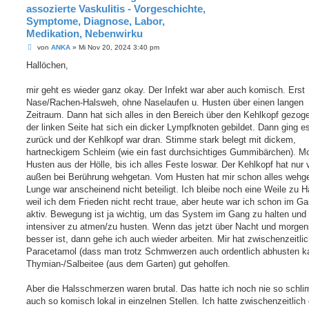
assozierte Vaskulitis - Vorgeschichte,
Symptome, Diagnose, Labor,
Medikation, Nebenwirku
B
von
ANKA
»
Mi Nov 20, 2024 3:40 pm
e
i
Hallöchen,
t
r
a
mir geht es wieder ganz okay. Der Infekt war aber auch komisch. Erst
g
Nase/Rachen-Halsweh, ohne Naselaufen u. Husten über einen langen
Zeitraum. Dann hat sich alles in den Bereich über den Kehlkopf gezog
der linken Seite hat sich ein dicker Lympfknoten gebildet. Dann ging es
zurück und der Kehlkopf war dran. Stimme stark belegt mit dickem,
hartneckigem Schleim (wie ein fast durchsichtiges Gummibärchen). M
Husten aus der Hölle, bis ich alles Feste loswar. Der Kehlkopf hat nur 
außen bei Berührung wehgetan. Vom Husten hat mir schon alles wehge
Lunge war anscheinend nicht beteiligt. Ich bleibe noch eine Weile zu 
weil ich dem Frieden nicht recht traue, aber heute war ich schon im Ga
aktiv. Bewegung ist ja wichtig, um das System im Gang zu halten und
intensiver zu atmen/zu husten. Wenn das jetzt über Nacht und morgen
besser ist, dann gehe ich auch wieder arbeiten. Mir hat zwischenzeitli
Paracetamol (dass man trotz Schmwerzen auch ordentlich abhusten k
Thymian-/Salbeitee (aus dem Garten) gut geholfen.
Aber die Halsschmerzen waren brutal. Das hatte ich noch nie so schl
auch so komisch lokal in einzelnen Stellen. Ich hatte zwischenzeitlich