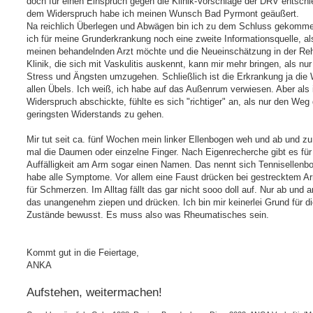
doch für einen Einspruch gegen die Klinik-Vorschläge der DRV entschi
dem Widerspruch habe ich meinen Wunsch Bad Pyrmont geäußert.
Na reichlich Überlegen und Abwägen bin ich zu dem Schluss gekomm
ich für meine Grunderkrankung noch eine zweite Informationsquelle, al
meinen behandelnden Arzt möchte und die Neueinschätzung in der Re
Klinik, die sich mit Vaskulitis auskennt, kann mir mehr bringen, als nur
Stress und Ängsten umzugehen. Schließlich ist die Erkrankung ja die 
allen Übels. Ich weiß, ich habe auf das Außenrum verwiesen. Aber als 
Widerspruch abschickte, fühlte es sich "richtiger" an, als nur den Weg
geringsten Widerstands zu gehen.
Mir tut seit ca. fünf Wochen mein linker Ellenbogen weh und ab und z
mal die Daumen oder einzelne Finger. Nach Eigenrecherche gibt es für
Auffälligkeit am Arm sogar einen Namen. Das nennt sich Tennisellenbo
habe alle Symptome. Vor allem eine Faust drücken bei gestrecktem A
für Schmerzen. Im Alltag fällt das gar nicht sooo doll auf. Nur ab und 
das unangenehm ziepen und drücken. Ich bin mir keinerlei Grund für d
Zustände bewusst. Es muss also was Rheumatisches sein.
Kommt gut in die Feiertage,
ANKA
Aufstehen, weitermachen!