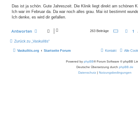
e
i
Das ist ja schön. Gute Jahreszeit. Die Klinik liegt direkt am schönen K
t
Ich war im Februar da. Da war noch alles grau. Mai ist bestimmt wund
r
a
Ich denke, es wird dir gefallen.
g
Seite
24
v
Antworten
1
Vor
263 Beiträge
Zurück zu „Vaskulitis“
Vaskulitis.org
Startseite Forum
Kontakt
Alle Coo
Powered by
phpBB
® Forum Software © phpBB Lim
Deutsche Übersetzung durch
phpBB.de
Datenschutz
|
Nutzungsbedingungen