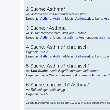
2 Suche: Asthma*
=> Asthma und zusammengesetztes Wort
Ergebnis:
Asthma
,
Asthma
-Medis,
Asthma
erkrankung,
Ast
3 Suche: *Asthma
=> zusammengesetztes Wort und Asthma
Ergebnis:
Asthma
, Bronchial
asthma
, Anstrengungs
asthma
,
4 Suche: Asthma* chronisch
Ergebnis: wie 2
Ergebnis:
Asthma
,
Asthma
-Medis,
Asthma
erkrankung ... u
5 Suche: Asthma* chronisch*
=>
Und-Suche
; beide Begriffe müssen vorkommen
Ergebnis: beide Wörter müssen vorkommen (
chronisch
er P
6 Suche: chronisch* Asthma*
=> Reihenfolge unabhängig
Ergebnis: wie 5
Zuletzt geändert von
Dany
am So Nov 10, 2019 8:52 am, insgesamt 3-mal