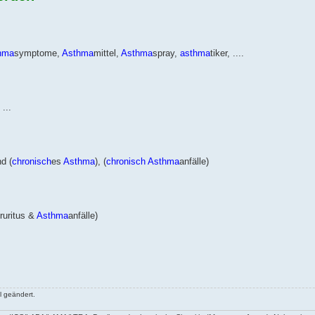
hma
symptome,
Asthma
mittel,
Asthma
spray,
asthma
tiker, ....
 ...
nd (
chronisch
es
Asthma
), (
chronisch
Asthma
anfälle)
ruritus &
Asthma
anfälle)
 geändert.