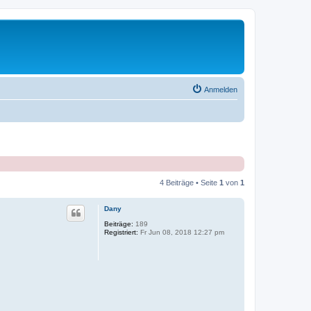
Anmelden
4 Beiträge • Seite
1
von
1
Dany
Beiträge:
189
Registriert:
Fr Jun 08, 2018 12:27 pm