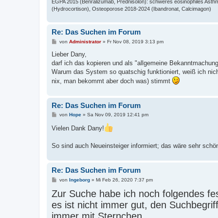
EGPA 2015 (Benralizumab, Prednisolon): schweres eosinophiles Asthm
(Hydrocortison), Osteoporose 2018-2024 (Ibandronat, Calcimagon)
Re: Das Suchen im Forum
B
von
Administrator
»
Fr Nov 08, 2019 3:13 pm
e
i
Lieber Dany,
t
darf ich das kopieren und als "allgemeine Bekanntmachung
r
a
Warum das System so quatschig funktioniert, weiß ich nicht
g
nix, man bekommt aber doch was) stimmt
Re: Das Suchen im Forum
B
von
Hope
»
Sa Nov 09, 2019 12:41 pm
e
i
Vielen Dank Dany!
t
r
a
So sind auch Neueinsteiger informiert; das wäre sehr sc
g
Re: Das Suchen im Forum
B
von
Ingeborg
»
Mi Feb 26, 2020 7:37 pm
e
Zur Suche habe ich noch folgendes fest
i
t
es ist nicht immer gut, den Suchbegrif
r
a
immer mit Sternchen.
g