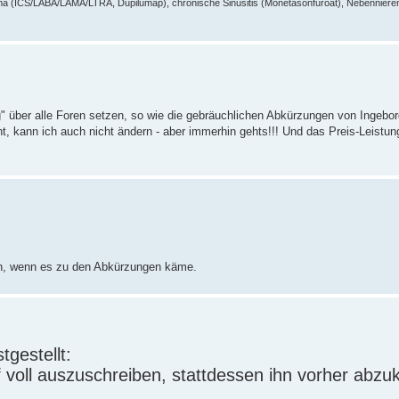
a (ICS/LABA/LAMA/LTRA, Dupilumap), chronische Sinusitis (Monetasonfuroat), Nebennieren
" über alle Foren setzen, so wie die gebräuchlichen Abkürzungen von Ingebo
, kann ich auch nicht ändern - aber immerhin gehts!!! Und das Preis-Leistung
hön, wenn es zu den Abkürzungen käme.
gestellt:
f voll auszuschreiben, stattdessen ihn vorher abzu