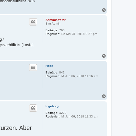
rindeninsuffizienz 2018
N
a
c
Administrator
h
Site Admin
o
Beiträge:
763
b
Registriert:
Do Mai 31, 2018 9:27 pm
e
rg?
n
sverhältnis (kostet
N
a
c
Hope
h
o
Beiträge:
842
Registriert:
Mi Jun 06, 2018 11:16 am
b
e
n
N
a
c
Ingeborg
h
o
Beiträge:
4220
Registriert:
Mi Jun 06, 2018 11:33 am
b
e
n
kürzen. Aber