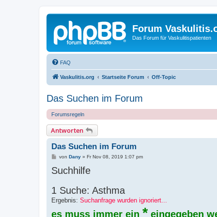
Forum Vaskulitis.
Das Forum für Vaskulitispatienten
FAQ
Vaskulitis.org
Startseite Forum
Off-Topic
Das Suchen im Forum
Forumsregeln
Antworten
Das Suchen im Forum
B
von
Dany
»
Fr Nov 08, 2019 1:07 pm
e
Suchhilfe
i
t
r
a
1 Suche: Asthma
g
Ergebnis:
Suchanfrage wurden ignoriert...
*
es muss immer ein
eingegeben w