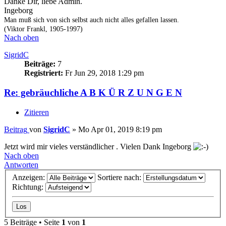
Danke Dir, liebe Admin.
Ingeborg
Man muß sich von sich selbst auch nicht alles gefallen lassen.
(Viktor Frankl, 1905-1997)
Nach oben
SigridC
Beiträge:
7
Registriert:
Fr Jun 29, 2018 1:29 pm
Re: gebräuchliche A B K Ü R Z U N G E N
Zitieren
Beitrag
von
SigridC
»
Mo Apr 01, 2019 8:19 pm
Jetzt wird mir vieles verständlicher . Vielen Dank Ingeborg
Nach oben
Antworten
Anzeigen:
Sortiere nach:
Richtung:
5 Beiträge • Seite
1
von
1