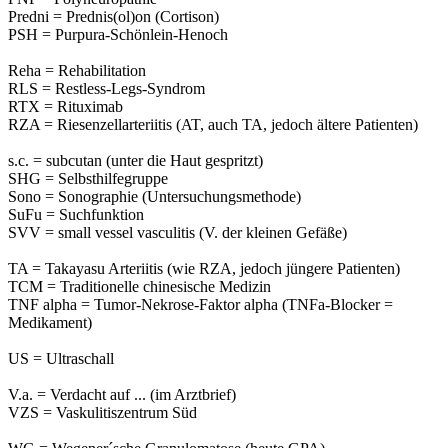
Predni = Prednis(ol)on (Cortison)
PSH = Purpura-Schönlein-Henoch
Reha = Rehabilitation
RLS = Restless-Legs-Syndrom
RTX = Rituximab
RZA = Riesenzellarteriitis (AT, auch TA, jedoch ältere Patienten)
s.c. = subcutan (unter die Haut gespritzt)
SHG = Selbsthilfegruppe
Sono = Sonographie (Untersuchungsmethode)
SuFu = Suchfunktion
SVV = small vessel vasculitis (V. der kleinen Gefäße)
TA = Takayasu Arteriitis (wie RZA, jedoch jüngere Patienten)
TCM = Traditionelle chinesische Medizin
TNF alpha = Tumor-Nekrose-Faktor alpha (TNFa-Blocker =
Medikament)
US = Ultraschall
V.a. = Verdacht auf ... (im Arztbrief)
VZS = Vaskulitiszentrum Süd