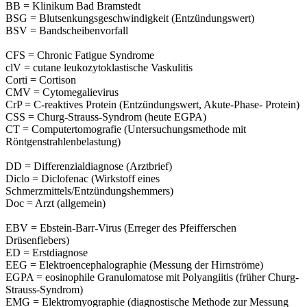
BB = Klinikum Bad Bramstedt
BSG = Blutsenkungsgeschwindigkeit (Entzündungswert)
BSV = Bandscheibenvorfall
CFS = Chronic Fatigue Syndrome
clV = cutane leukozytoklastische Vaskulitis
Corti = Cortison
CMV = Cytomegalievirus
CrP = C-reaktives Protein (Entzündungswert, Akute-Phase- Protein)
CSS = Churg-Strauss-Syndrom (heute EGPA)
CT = Computertomografie (Untersuchungsmethode mit
Röntgenstrahlenbelastung)
DD = Differenzialdiagnose (Arztbrief)
Diclo = Diclofenac (Wirkstoff eines
Schmerzmittels/Entzündungshemmers)
Doc = Arzt (allgemein)
EBV = Ebstein-Barr-Virus (Erreger des Pfeifferschen
Drüsenfiebers)
ED = Erstdiagnose
EEG = Elektroencephalographie (Messung der Hirnströme)
EGPA = eosinophile Granulomatose mit Polyangiitis (früher Churg-
Strauss-Syndrom)
EMG = Elektromyographie (diagnostische Methode zur Messung