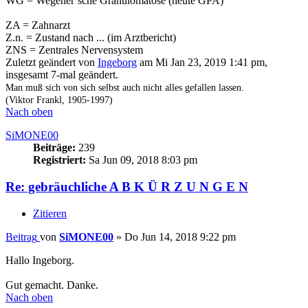
WG = Wegener´sche Granulomatose (heute GPA)
ZA = Zahnarzt
Z.n. = Zustand nach ... (im Arztbericht)
ZNS = Zentrales Nervensystem
Zuletzt geändert von
Ingeborg
am Mi Jan 23, 2019 1:41 pm,
insgesamt 7-mal geändert.
Man muß sich von sich selbst auch nicht alles gefallen lassen.
(Viktor Frankl, 1905-1997)
Nach oben
SiMONE00
Beiträge:
239
Registriert:
Sa Jun 09, 2018 8:03 pm
Re: gebräuchliche A B K Ü R Z U N G E N
Zitieren
Beitrag
von
SiMONE00
»
Do Jun 14, 2018 9:22 pm
Hallo Ingeborg.
Gut gemacht. Danke.
Nach oben