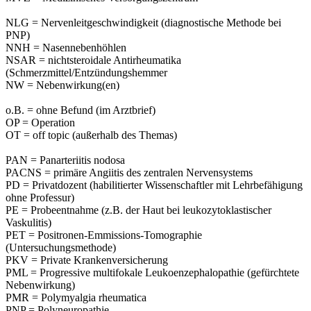
NLG = Nervenleitgeschwindigkeit (diagnostische Methode bei
PNP)
NNH = Nasennebenhöhlen
NSAR = nichtsteroidale Antirheumatika
(Schmerzmittel/Entzündungshemmer
NW = Nebenwirkung(en)
o.B. = ohne Befund (im Arztbrief)
OP = Operation
OT = off topic (außerhalb des Themas)
PAN = Panarteriitis nodosa
PACNS = primäre Angiitis des zentralen Nervensystems
PD = Privatdozent (habilitierter Wissenschaftler mit Lehrbefähigung
ohne Professur)
PE = Probeentnahme (z.B. der Haut bei leukozytoklastischer
Vaskulitis)
PET = Positronen-Emmissions-Tomographie
(Untersuchungsmethode)
PKV = Private Krankenversicherung
PML = Progressive multifokale Leukoenzephalopathie (gefürchtete
Nebenwirkung)
PMR = Polymyalgia rheumatica
PNP = Polyneuropathie