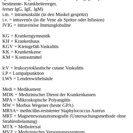
bestimmte- Krankheiterreger,
ferner IgG, IgE, IgM)
i.m. = intramuskulär (in den Muskel gespritzt)
i.v. = intravenös (in die Vene als Spritze oder Infusion)
IVIG = intravenöse Immunglobuline
KG = Krankengymnastik
KH = Krankenhaus
KGV = Kleingefäß-Vaskulitis
KK = Krankenkasse
KM = Kontrastmittel
lcV = leukozytoklastische cutane Vaskulitis
LP = Lumpalpunktion
LWS = Lendenwirbelsäule
Medi = Medikament
MDK = Medizinischer Dienst der Krankenkassen
MPA = Mikroskopische Polyangiitis
MW = Morbus Wegener (heute GPA)
MRSA= methicillin-resistenter Staphylococcus Aureus
MRT = Magnetresonanztomografie (Untersuchungsmethode ohne
Strahlenbelastung)
MTX = Methotrexat
MVZ = Medizinisches Versorgungszentrum