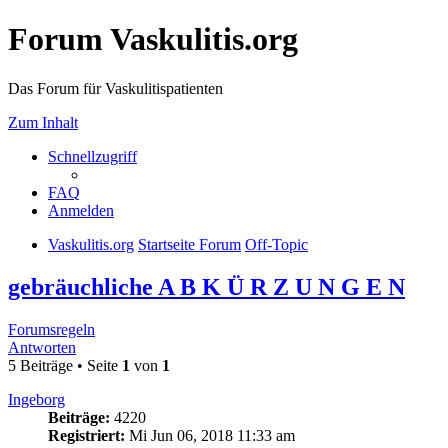
Forum Vaskulitis.org
Das Forum für Vaskulitispatienten
Zum Inhalt
Schnellzugriff
FAQ
Anmelden
Vaskulitis.org
Startseite Forum
Off-Topic
gebräuchliche A B K Ü R Z U N G E N
Forumsregeln
Antworten
5 Beiträge • Seite
1
von
1
Ingeborg
Beiträge:
4220
Registriert:
Mi Jun 06, 2018 11:33 am