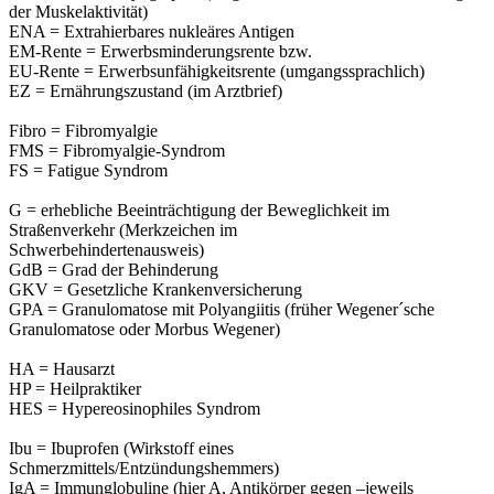
der Muskelaktivität)
ENA = Extrahierbares nukleäres Antigen
EM-Rente = Erwerbsminderungsrente bzw.
EU-Rente = Erwerbsunfähigkeitsrente (umgangssprachlich)
EZ = Ernährungszustand (im Arztbrief)
Fibro = Fibromyalgie
FMS = Fibromyalgie-Syndrom
FS = Fatigue Syndrom
G = erhebliche Beeinträchtigung der Beweglichkeit im
Straßenverkehr (Merkzeichen im
Schwerbehindertenausweis)
GdB = Grad der Behinderung
GKV = Gesetzliche Krankenversicherung
GPA = Granulomatose mit Polyangiitis (früher Wegener´sche
Granulomatose oder Morbus Wegener)
HA = Hausarzt
HP = Heilpraktiker
HES = Hypereosinophiles Syndrom
Ibu = Ibuprofen (Wirkstoff eines
Schmerzmittels/Entzündungshemmers)
IgA = Immunglobuline (hier A, Antikörper gegen –jeweils