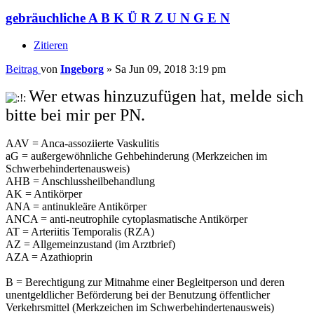
gebräuchliche A B K Ü R Z U N G E N
Zitieren
Beitrag
von
Ingeborg
»
Sa Jun 09, 2018 3:19 pm
Wer etwas hinzuzufügen hat, melde sich
bitte bei mir per PN.
AAV = Anca-assoziierte Vaskulitis
aG = außergewöhnliche Gehbehinderung (Merkzeichen im
Schwerbehindertenausweis)
AHB = Anschlussheilbehandlung
AK = Antikörper
ANA = antinukleäre Antikörper
ANCA = anti-neutrophile cytoplasmatische Antikörper
AT = Arteriitis Temporalis (RZA)
AZ = Allgemeinzustand (im Arztbrief)
AZA = Azathioprin
B = Berechtigung zur Mitnahme einer Begleitperson und deren
unentgeldlicher Beförderung bei der Benutzung öffentlicher
Verkehrsmittel (Merkzeichen im Schwerbehindertenausweis)