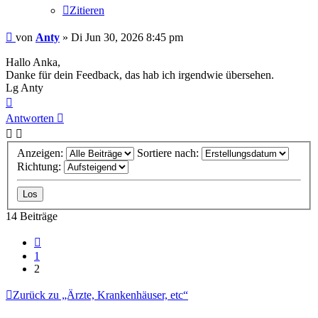
Zitieren
Beitrag
von
Anty
»
Di Jun 30, 2026 8:45 pm
Hallo Anka,
Danke für dein Feedback, das hab ich irgendwie übersehen.
Lg Anty
Nach
oben
Antworten
Anzeigen:
Sortiere nach:
Richtung:
14 Beiträge
Vorherige
1
2
Zurück zu „Ärzte, Krankenhäuser, etc“