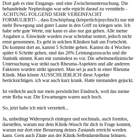
Dort gab es eine Eingangs- und eine Zwischenuntersuchung. Die
behandelnde Nephrologin war sehr erpicht darauf zu vermitteln -
ACHTUNG FOLGEND SEHR VEREINFACHT
FORMULIERT!- , dass Erschöpfung (körperlich/psychisch) nur mit
mehr Bewegung und guter Laune in den Griff zu kriegen sein. Ich
habe sehr gute Werte, mir kann es also nur gut gehen. Alle meine
Angaben u. Einwände wurden zwar scheinbar notiert, jedoch nicht
ernst genommen. Es geht in solchen Kliniken halt um Fortschritt.
Du kommst dort an, kannst 5 Schritte gehen. Kannst du 4 Wochen
später 6 Schritte gehen, sind das 20% Leistungszuwachs und die
Statistik stimmt. Kam mir zumindest so vor. Die arbeitsmedizinische
Untersuchung war strikt nach Rheuma-Aspekten und alle anderen
Faktoren wurden strikt ignoriert. Man sei ja auch in einer Rheuma
Klinik. Man könne AUSSCHLIEßLICH diese Aspekte
berücksichtigen. ich war auch kurz krank. Hatte niemanden gejuckt.
Ist vielleicht auch nur mein persönlicher Eindruck, weil das meine
erste Reha war. Die Erwartungen waren auch hoch.
So, jetzt habe ich mich verzettelt...
Ja, unbedingt Widerspruch einlegen und nochmals, auch formlos,
darstellen, warum nur dein Klinik-Wusch für dich in Frage kommt,
warum nur dort eine Besserung deines Zustands erreicht werden
kann. Gern auch Zitate aus der Klinik-Selbstdarstellung bringen.