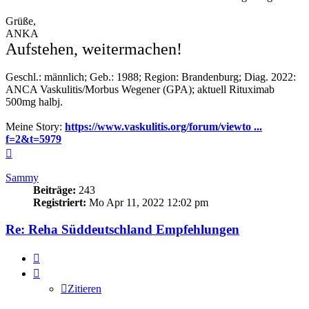
Grüße,
ANKA
Aufstehen, weitermachen!
Geschl.: männlich; Geb.: 1988; Region: Brandenburg; Diag. 2022:
ANCA Vaskulitis/Morbus Wegener (GPA); aktuell Rituximab
500mg halbj.
Meine Story:
https://www.vaskulitis.org/forum/viewto ...
f=2&t=5979
Nach
oben
Sammy
Beiträge:
243
Registriert:
Mo Apr 11, 2022 12:02 pm
Re: Reha Süddeutschland Empfehlungen
Zitieren
Zitieren