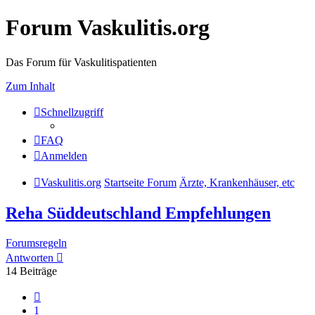
Forum Vaskulitis.org
Das Forum für Vaskulitispatienten
Zum Inhalt
Schnellzugriff
FAQ
Anmelden
Vaskulitis.org
Startseite Forum
Ärzte, Krankenhäuser, etc
Reha Süddeutschland Empfehlungen
Forumsregeln
Antworten
14 Beiträge
Vorherige
1