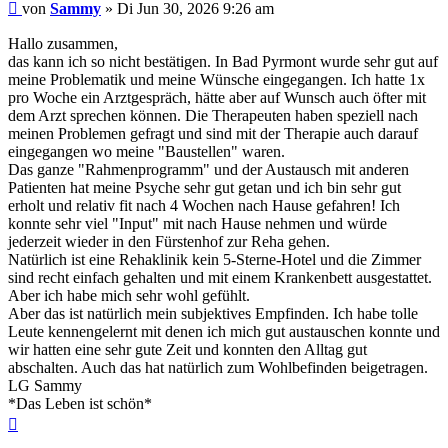
Beitrag
von
Sammy
»
Di Jun 30, 2026 9:26 am
Hallo zusammen,
das kann ich so nicht bestätigen. In Bad Pyrmont wurde sehr gut auf
meine Problematik und meine Wünsche eingegangen. Ich hatte 1x
pro Woche ein Arztgespräch, hätte aber auf Wunsch auch öfter mit
dem Arzt sprechen können. Die Therapeuten haben speziell nach
meinen Problemen gefragt und sind mit der Therapie auch darauf
eingegangen wo meine "Baustellen" waren.
Das ganze "Rahmenprogramm" und der Austausch mit anderen
Patienten hat meine Psyche sehr gut getan und ich bin sehr gut
erholt und relativ fit nach 4 Wochen nach Hause gefahren! Ich
konnte sehr viel "Input" mit nach Hause nehmen und würde
jederzeit wieder in den Fürstenhof zur Reha gehen.
Natürlich ist eine Rehaklinik kein 5-Sterne-Hotel und die Zimmer
sind recht einfach gehalten und mit einem Krankenbett ausgestattet.
Aber ich habe mich sehr wohl gefühlt.
Aber das ist natürlich mein subjektives Empfinden. Ich habe tolle
Leute kennengelernt mit denen ich mich gut austauschen konnte und
wir hatten eine sehr gute Zeit und konnten den Alltag gut
abschalten. Auch das hat natürlich zum Wohlbefinden beigetragen.
LG Sammy
*Das Leben ist schön*
Nach
oben