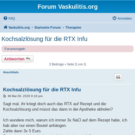
Forum Vaskulitis.org
FAQ
Anmelden
Vaskulitis.org
Startseite Forum
Therapien
Kochsalzlösung für die RTX Infu
Forumsregeln
Antworten
3 Beiträge • Seite
1
von
1
Anschilalo
Kochsalzlösung für die RTX Infu
B
Mi Mai 06, 2026 9:18 pm
e
i
Sagt mal, ihr kriegt doch auch das RTX auf Rezept und die
t
Kochsalzlösung und müsst das dann in der Apotheke abholen?
r
a
g
Ich wundere mich, warum ich immer 3x NaCl auf dem Rezept habe, ich
hab aber nur einen Beutel anhängen.
Zahle dann 3x 5 Euro.