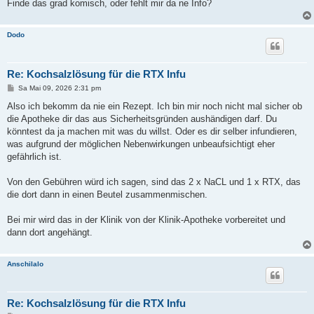
Finde das grad komisch, oder fehlt mir da ne Info?
Dodo
Re: Kochsalzlösung für die RTX Infu
B
Sa Mai 09, 2026 2:31 pm
e
i
Also ich bekomm da nie ein Rezept. Ich bin mir noch nicht mal sicher ob
t
die Apotheke dir das aus Sicherheitsgründen aushändigen darf. Du
r
a
könntest da ja machen mit was du willst. Oder es dir selber infundieren,
g
was aufgrund der möglichen Nebenwirkungen unbeaufsichtigt eher
gefährlich ist.
Von den Gebühren würd ich sagen, sind das 2 x NaCL und 1 x RTX, das
die dort dann in einen Beutel zusammenmischen.
Bei mir wird das in der Klinik von der Klinik-Apotheke vorbereitet und
dann dort angehängt.
Anschilalo
Re: Kochsalzlösung für die RTX Infu