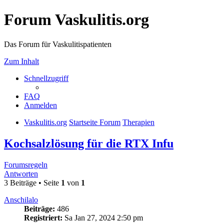
Forum Vaskulitis.org
Das Forum für Vaskulitispatienten
Zum Inhalt
Schnellzugriff
FAQ
Anmelden
Vaskulitis.org
Startseite Forum
Therapien
Kochsalzlösung für die RTX Infu
Forumsregeln
Antworten
3 Beiträge • Seite
1
von
1
Anschilalo
Beiträge:
486
Registriert:
Sa Jan 27, 2024 2:50 pm