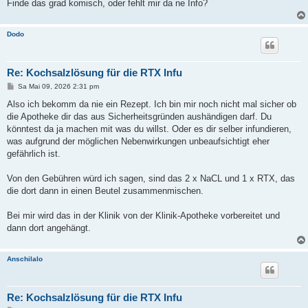
Finde das grad komisch, oder fehlt mir da ne Info?
Dodo
Re: Kochsalzlösung für die RTX Infu
B
Sa Mai 09, 2026 2:31 pm
e
i
Also ich bekomm da nie ein Rezept. Ich bin mir noch nicht mal sicher ob
t
die Apotheke dir das aus Sicherheitsgründen aushändigen darf. Du
r
a
könntest da ja machen mit was du willst. Oder es dir selber infundieren,
g
was aufgrund der möglichen Nebenwirkungen unbeaufsichtigt eher
gefährlich ist.
Von den Gebühren würd ich sagen, sind das 2 x NaCL und 1 x RTX, das
die dort dann in einen Beutel zusammenmischen.
Bei mir wird das in der Klinik von der Klinik-Apotheke vorbereitet und
dann dort angehängt.
Anschilalo
Re: Kochsalzlösung für die RTX Infu