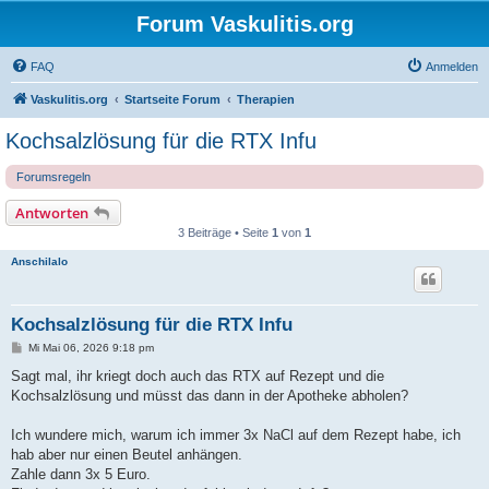
Forum Vaskulitis.org
FAQ
Anmelden
Vaskulitis.org
Startseite Forum
Therapien
Kochsalzlösung für die RTX Infu
Forumsregeln
Antworten
3 Beiträge • Seite
1
von
1
Anschilalo
Kochsalzlösung für die RTX Infu
B
Mi Mai 06, 2026 9:18 pm
e
i
Sagt mal, ihr kriegt doch auch das RTX auf Rezept und die
t
Kochsalzlösung und müsst das dann in der Apotheke abholen?
r
a
g
Ich wundere mich, warum ich immer 3x NaCl auf dem Rezept habe, ich
hab aber nur einen Beutel anhängen.
Zahle dann 3x 5 Euro.