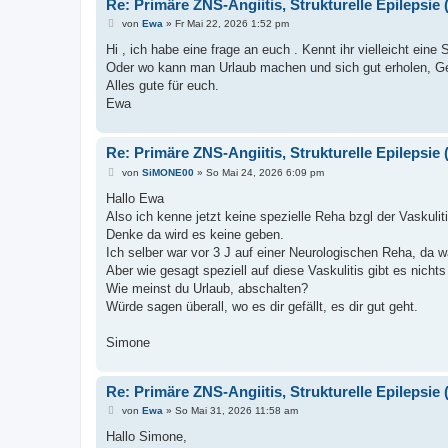
Re: Primäre ZNS-Angiitis, Strukturelle Epilepsie (
B
von
Ewa
»
Fr Mai 22, 2026 1:52 pm
e
i
Hi , ich habe eine frage an euch . Kennt ihr vielleicht eine 
t
Oder wo kann man Urlaub machen und sich gut erholen, Ge
r
a
Alles gute für euch.
g
Ewa
Re: Primäre ZNS-Angiitis, Strukturelle Epilepsie (
B
von
SiMONE00
»
So Mai 24, 2026 6:09 pm
e
i
Hallo Ewa
t
Also ich kenne jetzt keine spezielle Reha bzgl der Vaskulit
r
a
Denke da wird es keine geben.
g
Ich selber war vor 3 J auf einer Neurologischen Reha, da w
Aber wie gesagt speziell auf diese Vaskulitis gibt es nic
Wie meinst du Urlaub, abschalten?
Würde sagen überall, wo es dir gefällt, es dir gut geht.
Simone
Re: Primäre ZNS-Angiitis, Strukturelle Epilepsie (
B
von
Ewa
»
So Mai 31, 2026 11:58 am
e
i
Hallo Simone,
t