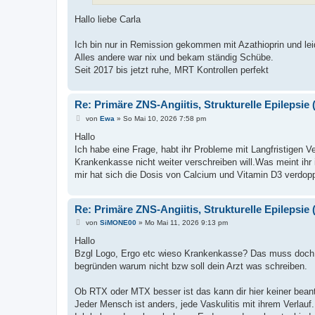
Hallo liebe Carla
Ich bin nur in Remission gekommen mit Azathioprin und lei
Alles andere war nix und bekam ständig Schübe.
Seit 2017 bis jetzt ruhe, MRT Kontrollen perfekt
Re: Primäre ZNS-Angiitis, Strukturelle Epilepsie (
B
von
Ewa
»
So Mai 10, 2026 7:58 pm
e
i
Hallo
t
Ich habe eine Frage, habt ihr Probleme mit Langfristigen
r
a
Krankenkasse nicht weiter verschreiben will.Was meint ihr
g
mir hat sich die Dosis von Calcium und Vitamin D3 verdop
Re: Primäre ZNS-Angiitis, Strukturelle Epilepsie (
B
von
SiMONE00
»
Mo Mai 11, 2026 9:13 pm
e
i
Hallo
t
Bzgl Logo, Ergo etc wieso Krankenkasse? Das muss doch
r
a
begründen warum nicht bzw soll dein Arzt was schreiben.
g
Ob RTX oder MTX besser ist das kann dir hier keiner beant
Jeder Mensch ist anders, jede Vaskulitis mit ihrem Verlauf.