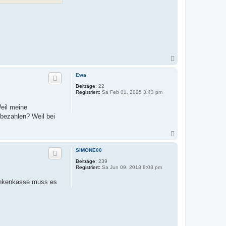
N
a
c
Ewa
h
Beiträge:
22
o
Registriert:
Sa Feb 01, 2025 3:43 pm
b
e
eil meine
n
 bezahlen? Weil bei
N
a
c
SiMONE00
h
Beiträge:
239
o
Registriert:
Sa Jun 09, 2018 8:03 pm
b
e
ankenkasse muss es
n