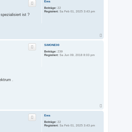
Ewa
h
Beiträge:
22
o
Registriert:
Sa Feb 01, 2025 3:43 pm
b
pezialisiert ist ?
e
n
N
a
c
SiMONE00
h
Beiträge:
239
o
Registriert:
Sa Jun 09, 2018 8:03 pm
b
e
n
ektrum .
N
a
c
Ewa
h
Beiträge:
22
o
Registriert:
Sa Feb 01, 2025 3:43 pm
b
e