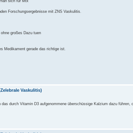
man sich für Mtx
enden Forschungsergebnisse mit ZNS Vaskulitis.
 ohne großes Dazu tuen
es Medikament gerade das richtige ist.
Zelebrale Vaskulitis)
n das durch Vitamin D3 aufgenommene überschüssige Kalzium dazu führen, d