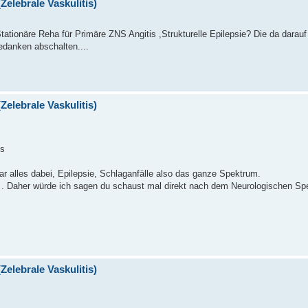
Zelebrale Vaskulitis)
Stationäre Reha für Primäre ZNS Angitis ,Strukturelle Epilepsie? Die da darauf s
danken abschalten....
Zelebrale Vaskulitis)
is
ar alles dabei, Epilepsie, Schlaganfälle also das ganze Spektrum.
hts . Daher würde ich sagen du schaust mal direkt nach dem Neurologischen Sp
Zelebrale Vaskulitis)