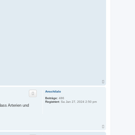
N
a
c
Anschilalo
h
Beiträge:
486
o
Registriert:
Sa Jan 27, 2024 2:50 pm
b
ass Arterien und
e
n
N
a
c