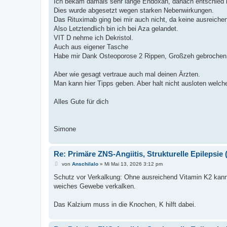
Ich bekam damals sehr lange Endoxan, danach entschied 
Dies wurde abgesetzt wegen starken Nebenwirkungen.
Das Rituximab ging bei mir auch nicht, da keine ausreich
Also Letztendlich bin ich bei Aza gelandet.
VIT D nehme ich Dekristol.
Auch aus eigener Tasche
Habe mir Dank Osteoporose 2 Rippen, Großzeh gebrochen
Aber wie gesagt vertraue auch mal deinen Ärzten.
Man kann hier Tipps geben. Aber halt nicht ausloten welch
Alles Gute für dich
Simone
Re: Primäre ZNS-Angiitis, Strukturelle Epilepsie (
B
von
Anschilalo
»
Mi Mai 13, 2026 3:12 pm
e
i
Schutz vor Verkalkung: Ohne ausreichend Vitamin K2 kan
t
weiches Gewebe verkalken.
r
a
g
Das Kalzium muss in die Knochen, K hilft dabei.