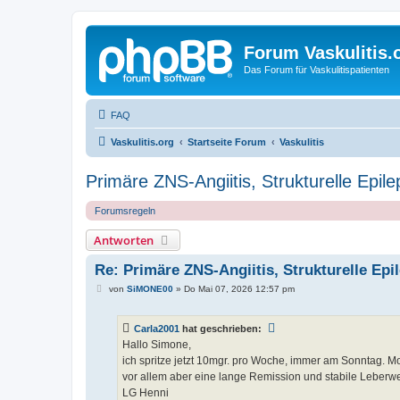
Forum Vaskulitis.
Das Forum für Vaskulitispatienten
FAQ
Vaskulitis.org
Startseite Forum
Vaskulitis
Primäre ZNS-Angiitis, Strukturelle Epilep
Forumsregeln
Antworten
Re: Primäre ZNS-Angiitis, Strukturelle Epil
B
von
SiMONE00
»
Do Mai 07, 2026 12:57 pm
e
i
t
Carla2001
hat geschrieben:
r
a
Hallo Simone,
g
ich spritze jetzt 10mgr. pro Woche, immer am Sonntag. Mont
vor allem aber eine lange Remission und stabile Leberwe
LG Henni