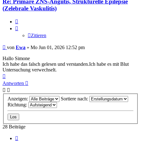
Re: Primäre ZNS-Angiitis, Strukturelle Epilepsie
(Zelebrale Vaskulitis)
Zitieren
Zitieren
Beitrag
von
Ewa
»
Mo Jun 01, 2026 12:52 pm
Hallo Simone
Ich habe das falsch gelesen und verstanden.Ich habe es mit Blut
Untersuchung verwechselt.
Nach
oben
Antworten
Anzeigen:
Sortiere nach:
Richtung:
28 Beiträge
Vorherige