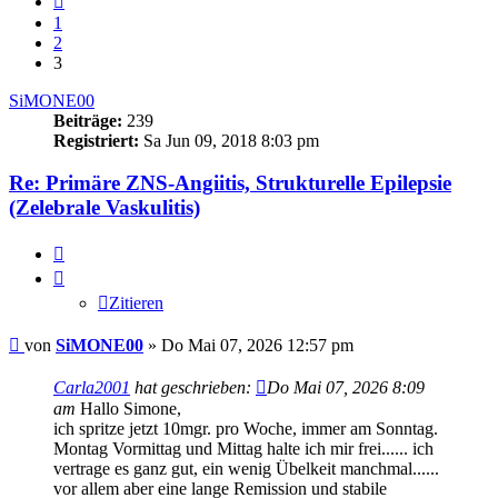
1
2
3
SiMONE00
Beiträge:
239
Registriert:
Sa Jun 09, 2018 8:03 pm
Re: Primäre ZNS-Angiitis, Strukturelle Epilepsie
(Zelebrale Vaskulitis)
Zitieren
Zitieren
Beitrag
von
SiMONE00
»
Do Mai 07, 2026 12:57 pm
Carla2001
hat geschrieben:
Do Mai 07, 2026 8:09
am
Hallo Simone,
ich spritze jetzt 10mgr. pro Woche, immer am Sonntag.
Montag Vormittag und Mittag halte ich mir frei...... ich
vertrage es ganz gut, ein wenig Übelkeit manchmal......
vor allem aber eine lange Remission und stabile