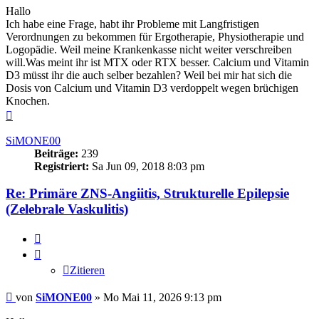
Hallo
Ich habe eine Frage, habt ihr Probleme mit Langfristigen
Verordnungen zu bekommen für Ergotherapie, Physiotherapie und
Logopädie. Weil meine Krankenkasse nicht weiter verschreiben
will.Was meint ihr ist MTX oder RTX besser. Calcium und Vitamin
D3 müsst ihr die auch selber bezahlen? Weil bei mir hat sich die
Dosis von Calcium und Vitamin D3 verdoppelt wegen brüchigen
Knochen.
Nach
oben
SiMONE00
Beiträge:
239
Registriert:
Sa Jun 09, 2018 8:03 pm
Re: Primäre ZNS-Angiitis, Strukturelle Epilepsie
(Zelebrale Vaskulitis)
Zitieren
Zitieren
Beitrag
von
SiMONE00
»
Mo Mai 11, 2026 9:13 pm