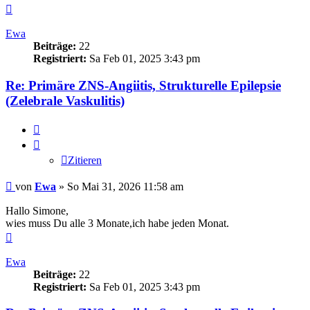
Nach
oben
Ewa
Beiträge:
22
Registriert:
Sa Feb 01, 2025 3:43 pm
Re: Primäre ZNS-Angiitis, Strukturelle Epilepsie
(Zelebrale Vaskulitis)
Zitieren
Zitieren
Beitrag
von
Ewa
»
So Mai 31, 2026 11:58 am
Hallo Simone,
wies muss Du alle 3 Monate,ich habe jeden Monat.
Nach
oben
Ewa
Beiträge:
22
Registriert:
Sa Feb 01, 2025 3:43 pm