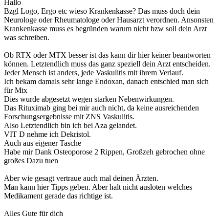
Hallo
Bzgl Logo, Ergo etc wieso Krankenkasse? Das muss doch dein
Neurologe oder Rheumatologe oder Hausarzt verordnen. Ansonsten
Krankenkasse muss es begründen warum nicht bzw soll dein Arzt
was schreiben.
Ob RTX oder MTX besser ist das kann dir hier keiner beantworten
können. Letztendlich muss das ganz speziell dein Arzt entscheiden.
Jeder Mensch ist anders, jede Vaskulitis mit ihrem Verlauf.
Ich bekam damals sehr lange Endoxan, danach entschied man sich
für Mtx
Dies wurde abgesetzt wegen starken Nebenwirkungen.
Das Rituximab ging bei mir auch nicht, da keine ausreichenden
Forschungsergebnisse mit ZNS Vaskulitis.
Also Letztendlich bin ich bei Aza gelandet.
VIT D nehme ich Dekristol.
Auch aus eigener Tasche
Habe mir Dank Osteoporose 2 Rippen, Großzeh gebrochen ohne
großes Dazu tuen
Aber wie gesagt vertraue auch mal deinen Ärzten.
Man kann hier Tipps geben. Aber halt nicht ausloten welches
Medikament gerade das richtige ist.
Alles Gute für dich