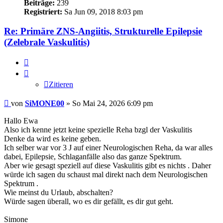
Beiträge:
239
Registriert:
Sa Jun 09, 2018 8:03 pm
Re: Primäre ZNS-Angiitis, Strukturelle Epilepsie
(Zelebrale Vaskulitis)
Zitieren
Zitieren
Beitrag
von
SiMONE00
»
So Mai 24, 2026 6:09 pm
Hallo Ewa
Also ich kenne jetzt keine spezielle Reha bzgl der Vaskulitis
Denke da wird es keine geben.
Ich selber war vor 3 J auf einer Neurologischen Reha, da war alles
dabei, Epilepsie, Schlaganfälle also das ganze Spektrum.
Aber wie gesagt speziell auf diese Vaskulitis gibt es nichts . Daher
würde ich sagen du schaust mal direkt nach dem Neurologischen
Spektrum .
Wie meinst du Urlaub, abschalten?
Würde sagen überall, wo es dir gefällt, es dir gut geht.
Simone