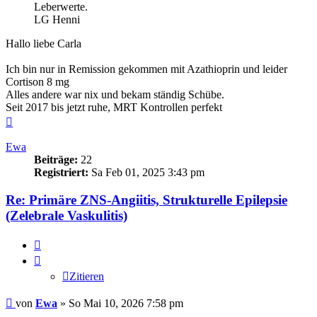
Leberwerte.
LG Henni
Hallo liebe Carla
Ich bin nur in Remission gekommen mit Azathioprin und leider
Cortison 8 mg
Alles andere war nix und bekam ständig Schübe.
Seit 2017 bis jetzt ruhe, MRT Kontrollen perfekt
Nach
oben
Ewa
Beiträge:
22
Registriert:
Sa Feb 01, 2025 3:43 pm
Re: Primäre ZNS-Angiitis, Strukturelle Epilepsie
(Zelebrale Vaskulitis)
Zitieren
Zitieren
Beitrag
von
Ewa
»
So Mai 10, 2026 7:58 pm