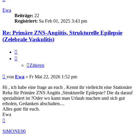
oben
Ewa
Beiträge:
22
Registriert:
Sa Feb 01, 2025 3:43 pm
Re: Primäre ZNS-Angiitis, Strukturelle Epilepsie
(Zelebrale Vaskulitis)
Zitieren
Zitieren
Beitrag
von
Ewa
»
Fr Mai 22, 2026 1:52 pm
Hi , ich habe eine frage an euch . Kennt ihr vielleicht eine Stationäre
Reha für Primäre ZNS Angitis ,Strukturelle Epilepsie? Die da darauf
spezialisiert ist ?Oder wo kann man Urlaub machen und sich gut
erholen, Gedanken abschalten....
Alles gute für euch.
Ewa
Nach
oben
SiMONE00