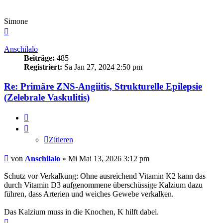
Simone
Nach
oben
Anschilalo
Beiträge:
485
Registriert:
Sa Jan 27, 2024 2:50 pm
Re: Primäre ZNS-Angiitis, Strukturelle Epilepsie
(Zelebrale Vaskulitis)
Zitieren
Zitieren
Beitrag
von
Anschilalo
»
Mi Mai 13, 2026 3:12 pm
Schutz vor Verkalkung: Ohne ausreichend Vitamin K2 kann das
durch Vitamin D3 aufgenommene überschüssige Kalzium dazu
führen, dass Arterien und weiches Gewebe verkalken.
Das Kalzium muss in die Knochen, K hilft dabei.
Nach