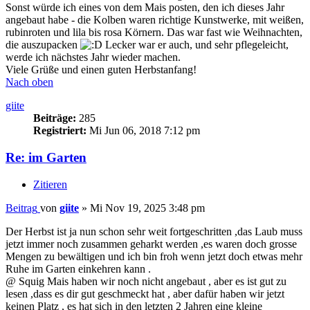
Sonst würde ich eines von dem Mais posten, den ich dieses Jahr
angebaut habe - die Kolben waren richtige Kunstwerke, mit weißen,
rubinroten und lila bis rosa Körnern. Das war fast wie Weihnachten,
die auszupacken
Lecker war er auch, und sehr pflegeleicht,
werde ich nächstes Jahr wieder machen.
Viele Grüße und einen guten Herbstanfang!
Nach oben
giite
Beiträge:
285
Registriert:
Mi Jun 06, 2018 7:12 pm
Re: im Garten
Zitieren
Beitrag
von
giite
»
Mi Nov 19, 2025 3:48 pm
Der Herbst ist ja nun schon sehr weit fortgeschritten ,das Laub muss
jetzt immer noch zusammen geharkt werden ,es waren doch grosse
Mengen zu bewältigen und ich bin froh wenn jetzt doch etwas mehr
Ruhe im Garten einkehren kann .
@ Squig Mais haben wir noch nicht angebaut , aber es ist gut zu
lesen ,dass es dir gut geschmeckt hat , aber dafür haben wir jetzt
keinen Platz , es hat sich in den letzten 2 Jahren eine kleine