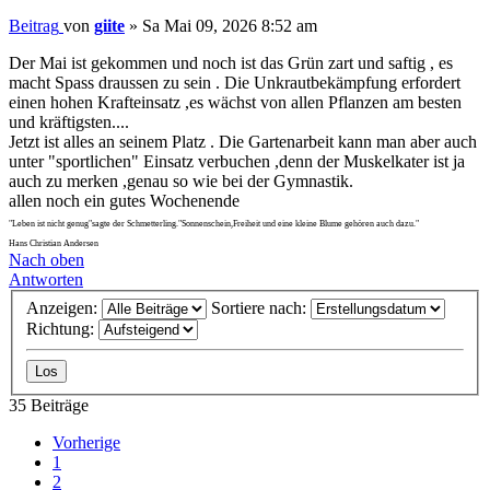
Beitrag
von
giite
»
Sa Mai 09, 2026 8:52 am
Der Mai ist gekommen und noch ist das Grün zart und saftig , es
macht Spass draussen zu sein . Die Unkrautbekämpfung erfordert
einen hohen Krafteinsatz ,es wächst von allen Pflanzen am besten
und kräftigsten....
Jetzt ist alles an seinem Platz . Die Gartenarbeit kann man aber auch
unter "sportlichen" Einsatz verbuchen ,denn der Muskelkater ist ja
auch zu merken ,genau so wie bei der Gymnastik.
allen noch ein gutes Wochenende
"Leben ist nicht genug"sagte der Schmetterling."Sonnenschein,Freiheit und eine kleine Blume gehören auch dazu."
Hans Christian Andersen
Nach oben
Antworten
Anzeigen:
Sortiere nach:
Richtung:
35 Beiträge
Vorherige
1
2