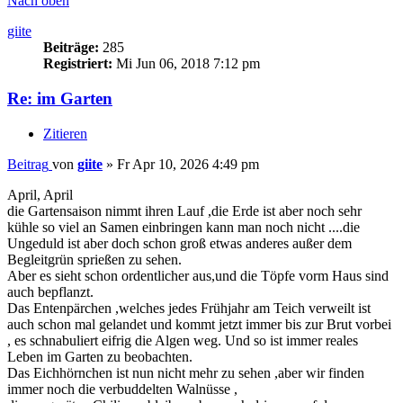
Nach oben
giite
Beiträge:
285
Registriert:
Mi Jun 06, 2018 7:12 pm
Re: im Garten
Zitieren
Beitrag
von
giite
»
Fr Apr 10, 2026 4:49 pm
April, April
die Gartensaison nimmt ihren Lauf ,die Erde ist aber noch sehr
kühle so viel an Samen einbringen kann man noch nicht ....die
Ungeduld ist aber doch schon groß etwas anderes außer dem
Begleitgrün sprießen zu sehen.
Aber es sieht schon ordentlicher aus,und die Töpfe vorm Haus sind
auch bepflanzt.
Das Entenpärchen ,welches jedes Frühjahr am Teich verweilt ist
auch schon mal gelandet und kommt jetzt immer bis zur Brut vorbei
, es schnabuliert eifrig die Algen weg. Und so ist immer reales
Leben im Garten zu beobachten.
Das Eichhörnchen ist nun nicht mehr zu sehen ,aber wir finden
immer noch die verbuddelten Walnüsse ,