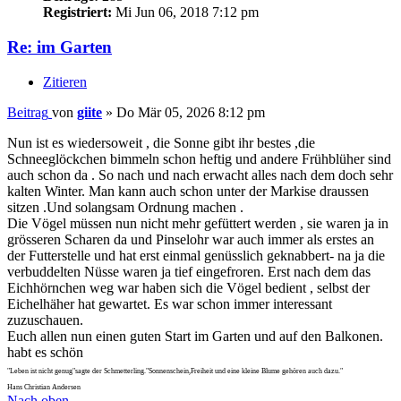
Registriert:
Mi Jun 06, 2018 7:12 pm
Re: im Garten
Zitieren
Beitrag
von
giite
»
Do Mär 05, 2026 8:12 pm
Nun ist es wiedersoweit , die Sonne gibt ihr bestes ,die
Schneeglöckchen bimmeln schon heftig und andere Frühblüher sind
auch schon da . So nach und nach erwacht alles nach dem doch sehr
kalten Winter. Man kann auch schon unter der Markise draussen
sitzen .Und solangsam Ordnung machen .
Die Vögel müssen nun nicht mehr gefüttert werden , sie waren ja in
grösseren Scharen da und Pinselohr war auch immer als erstes an
der Futterstelle und hat erst einmal genüsslich geknabbert- na ja die
verbuddelten Nüsse waren ja tief eingefroren. Erst nach dem das
Eichhörnchen weg war haben sich die Vögel bedient , selbst der
Eichelhäher hat gewartet. Es war schon immer interessant
zuzuschauen.
Euch allen nun einen guten Start im Garten und auf den Balkonen.
habt es schön
"Leben ist nicht genug"sagte der Schmetterling."Sonnenschein,Freiheit und eine kleine Blume gehören auch dazu."
Hans Christian Andersen
Nach oben