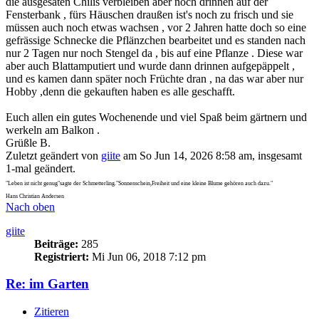
die ausgesäten Chilis verbleiben aber noch drinnen auf der
Fensterbank , fürs Häuschen draußen ist's noch zu frisch und sie
müssen auch noch etwas wachsen , vor 2 Jahren hatte doch so eine
gefrässige Schnecke die Pflänzchen bearbeitet und es standen nach
nur 2 Tagen nur noch Stengel da , bis auf eine Pflanze . Diese war
aber auch Blattamputiert und wurde dann drinnen aufgepäppelt ,
und es kamen dann später noch Früchte dran , na das war aber nur
Hobby ,denn die gekauften haben es alle geschafft.
Euch allen ein gutes Wochenende und viel Spaß beim gärtnern und
werkeln am Balkon .
Grüßle B.
Zuletzt geändert von
giite
am So Jun 14, 2026 8:58 am, insgesamt
1-mal geändert.
"Leben ist nicht genug"sagte der Schmetterling."Sonnenschein,Freiheit und eine kleine Blume gehören auch dazu."
Hans Christian Andersen
Nach oben
giite
Beiträge:
285
Registriert:
Mi Jun 06, 2018 7:12 pm
Re: im Garten
Zitieren