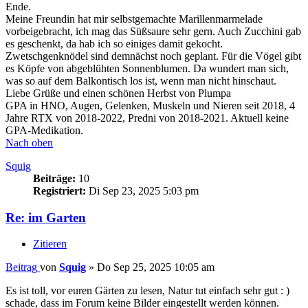
Ende.
Meine Freundin hat mir selbstgemachte Marillenmarmelade
vorbeigebracht, ich mag das Süßsaure sehr gern. Auch Zucchini gab
es geschenkt, da hab ich so einiges damit gekocht.
Zwetschgenknödel sind demnächst noch geplant. Für die Vögel gibt
es Köpfe von abgeblühten Sonnenblumen. Da wundert man sich,
was so auf dem Balkontisch los ist, wenn man nicht hinschaut.
Liebe Grüße und einen schönen Herbst von Plumpa
GPA in HNO, Augen, Gelenken, Muskeln und Nieren seit 2018, 4
Jahre RTX von 2018-2022, Predni von 2018-2021. Aktuell keine
GPA-Medikation.
Nach oben
Squig
Beiträge:
10
Registriert:
Di Sep 23, 2025 5:03 pm
Re: im Garten
Zitieren
Beitrag
von
Squig
»
Do Sep 25, 2025 10:05 am
Es ist toll, vor euren Gärten zu lesen, Natur tut einfach sehr gut : )
schade, dass im Forum keine Bilder eingestellt werden können.