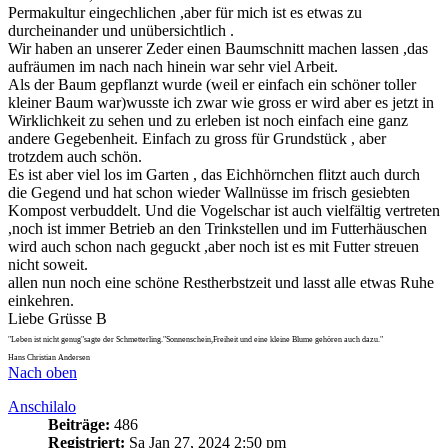
Permakultur eingechlichen ,aber für mich ist es etwas zu
durcheinander und unübersichtlich .
Wir haben an unserer Zeder einen Baumschnitt machen lassen ,das
aufräumen im nach nach hinein war sehr viel Arbeit.
Als der Baum gepflanzt wurde (weil er einfach ein schöner toller
kleiner Baum war)wusste ich zwar wie gross er wird aber es jetzt in
Wirklichkeit zu sehen und zu erleben ist noch einfach eine ganz
andere Gegebenheit. Einfach zu gross für Grundstück , aber
trotzdem auch schön.
Es ist aber viel los im Garten , das Eichhörnchen flitzt auch durch
die Gegend und hat schon wieder Wallnüsse im frisch gesiebten
Kompost verbuddelt. Und die Vogelschar ist auch vielfältig vertreten
,noch ist immer Betrieb an den Trinkstellen und im Futterhäuschen
wird auch schon nach geguckt ,aber noch ist es mit Futter streuen
nicht soweit.
allen nun noch eine schöne Restherbstzeit und lasst alle etwas Ruhe
einkehren.
Liebe Grüsse B
"Leben ist nicht genug"sagte der Schmetterling."Sonnenschein,Freiheit und eine kleine Blume gehören auch dazu."
Hans Christian Andersen
Nach oben
Anschilalo
Beiträge:
486
Registriert:
Sa Jan 27, 2024 2:50 pm