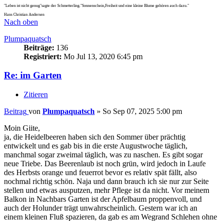
"Leben ist nicht genug"sagte der Schmetterling."Sonnenschein,Freiheit und eine kleine Blume gehören auch dazu."
Hans Christian Andersen
Nach oben
Plumpaquatsch
Beiträge:
136
Registriert:
Mo Jul 13, 2020 6:45 pm
Re: im Garten
Zitieren
Beitrag
von
Plumpaquatsch
»
So Sep 07, 2025 5:00 pm
Moin Giite,
ja, die Heidelbeeren haben sich den Sommer über prächtig
entwickelt und es gab bis in die erste Augustwoche täglich,
manchmal sogar zweimal täglich, was zu naschen. Es gibt sogar
neue Triebe. Das Beerenlaub ist noch grün, wird jedoch in Laufe
des Herbsts orange und feuerrot bevor es relativ spät fällt, also
nochmal richtig schön. Naja und dann brauch ich sie nur zur Seite
stellen und etwas ausputzen, mehr Pflege ist da nicht. Vor meinem
Balkon in Nachbars Garten ist der Apfelbaum proppenvoll, und
auch der Holunder trägt unwahrscheinlich. Gestern war ich an
einem kleinen Fluß spazieren, da gab es am Wegrand Schlehen ohne