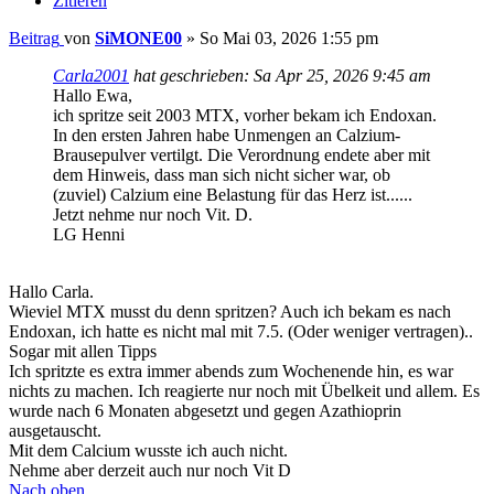
Zitieren
Beitrag
von
SiMONE00
»
So Mai 03, 2026 1:55 pm
Carla2001
hat geschrieben:
Sa Apr 25, 2026 9:45 am
Hallo Ewa,
ich spritze seit 2003 MTX, vorher bekam ich Endoxan.
In den ersten Jahren habe Unmengen an Calzium-
Brausepulver vertilgt. Die Verordnung endete aber mit
dem Hinweis, dass man sich nicht sicher war, ob
(zuviel) Calzium eine Belastung für das Herz ist......
Jetzt nehme nur noch Vit. D.
LG Henni
Hallo Carla.
Wieviel MTX musst du denn spritzen? Auch ich bekam es nach
Endoxan, ich hatte es nicht mal mit 7.5. (Oder weniger vertragen)..
Sogar mit allen Tipps
Ich spritzte es extra immer abends zum Wochenende hin, es war
nichts zu machen. Ich reagierte nur noch mit Übelkeit und allem. Es
wurde nach 6 Monaten abgesetzt und gegen Azathioprin
ausgetauscht.
Mit dem Calcium wusste ich auch nicht.
Nehme aber derzeit auch nur noch Vit D
Nach oben