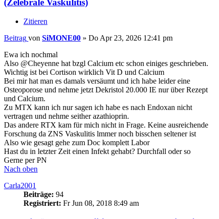
(Zelebrale Vaskulitis)
Zitieren
Beitrag
von
SiMONE00
»
Do Apr 23, 2026 12:41 pm
Ewa ich nochmal
Also @Cheyenne hat bzgl Calcium etc schon einiges geschrieben.
Wichtig ist bei Cortison wirklich Vit D und Calcium
Bei mir hat man es damals versäumt und ich habe leider eine
Osteoporose und nehme jetzt Dekristol 20.000 IE nur über Rezept
und Calcium.
Zu MTX kann ich nur sagen ich habe es nach Endoxan nicht
vertragen und nehme seither azathioprin.
Das andere RTX kam für mich nicht in Frage. Keine ausreichende
Forschung da ZNS Vaskulitis lmmer noch bisschen seltener ist
Also wie gesagt gehe zum Doc komplett Labor
Hast du in letzter Zeit einen Infekt gehabt? Durchfall oder so
Gerne per PN
Nach oben
Carla2001
Beiträge:
94
Registriert:
Fr Jun 08, 2018 8:49 am