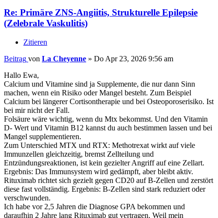
Re: Primäre ZNS-Angiitis, Strukturelle Epilepsie
(Zelebrale Vaskulitis)
Zitieren
Beitrag
von
La Cheyenne
»
Do Apr 23, 2026 9:56 am
Hallo Ewa,
Calcium und Vitamine sind ja Supplemente, die nur dann Sinn
machen, wenn ein Risiko oder Mangel besteht. Zum Beispiel
Calcium bei längerer Cortisontherapie und bei Osteoporoserisiko. Ist
bei mir nicht der Fall.
Folsäure wäre wichtig, wenn du Mtx bekommst. Und den Vitamin
D- Wert und Vitamin B12 kannst du auch bestimmen lassen und bei
Mangel supplementieren.
Zum Unterschied MTX und RTX: Methotrexat wirkt auf viele
Immunzellen gleichzeitig, bremst Zellteilung und
Entzündungsreaktionen, ist kein gezielter Angriff auf eine Zellart.
Ergebnis: Das Immunsystem wird gedämpft, aber bleibt aktiv.
Rituximab richtet sich gezielt gegen CD20 auf B-Zellen und zerstört
diese fast vollständig. Ergebnis: B-Zellen sind stark reduziert oder
verschwunden.
Ich habe vor 2,5 Jahren die Diagnose GPA bekommen und
daraufhin 2 Jahre lang Rituximab gut vertragen. Weil mein