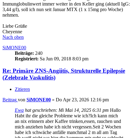
Immunglobulinwert immer weiter in den Keller ging (aktuell IgG:
3,44 g/l), soll ich nun seit Januar MTX (1 x 15mg pro Woche)
nehmen.
Liebe Grüße
Cheyenne
Nach oben
SiMONE00
Beiträge:
240
Registriert:
Sa Jun 09, 2018 8:03 pm
Re: Primäre ZNS-Angiitis, Strukturelle Epilepsie
(Zelebrale Vaskulitis)
Zitieren
Beitrag
von
SiMONE00
»
Do Apr 23, 2026 12:16 pm
Ewa
hat geschrieben:
Mi Mai 14, 2025 6:31 pm
Hallo
Habt ihr die gleiche Probleme wie ich?Ich kann mich
an nix erinnern aber Kaffee trinken,essen, rauchen und
mich anziehen habe ich nicht vergessen.Seit 2 Wochen
habe ich schwäche anfälle manchmal 2 m all am Tag
ich weiß nicht wo hier die kommen mir geht so schlecht