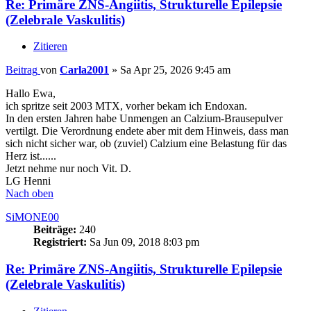
Re: Primäre ZNS-Angiitis, Strukturelle Epilepsie
(Zelebrale Vaskulitis)
Zitieren
Beitrag
von
Carla2001
»
Sa Apr 25, 2026 9:45 am
Hallo Ewa,
ich spritze seit 2003 MTX, vorher bekam ich Endoxan.
In den ersten Jahren habe Unmengen an Calzium-Brausepulver
vertilgt. Die Verordnung endete aber mit dem Hinweis, dass man
sich nicht sicher war, ob (zuviel) Calzium eine Belastung für das
Herz ist......
Jetzt nehme nur noch Vit. D.
LG Henni
Nach oben
SiMONE00
Beiträge:
240
Registriert:
Sa Jun 09, 2018 8:03 pm
Re: Primäre ZNS-Angiitis, Strukturelle Epilepsie
(Zelebrale Vaskulitis)