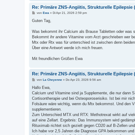
Re: Primäre ZNS-Angiitis, Strukturelle Epilepsie (
B
von
Ewa
»
Di Apr 21, 2026 2:59 pm
e
i
Guten Tag,
t
r
a
Was bekommt ihr Calcium als Brause Tabletten oder was s
g
Bekommt ihr andere Vitamine vom Arzt geschrieben wer 
Mtx oder Rtx was für unterschied ist zwischen denn beiden
Über eine Antwort werde ich mich freuen.
Mit freundlichen Grüßen Ewa
Re: Primäre ZNS-Angiitis, Strukturelle Epilepsie (
B
von
La Cheyenne
»
Do Apr 23, 2026 9:56 am
e
i
Hallo Ewa,
t
Calcium und Vitamine sind ja Supplemente, die nur dann S
r
a
Cortisontherapie und bei Osteoporoserisiko. Ist bei mir nicht
g
Folsäure wäre wichtig, wenn du Mtx bekommst. Und den V
supplementieren.
Zum Unterschied MTX und RTX: Methotrexat wirkt auf viele 
auf eine Zellart. Ergebnis: Das Immunsystem wird gedämpft,
Rituximab richtet sich gezielt gegen CD20 auf B-Zellen und 
Ich habe vor 2,5 Jahren die Diagnose GPA bekommen und da