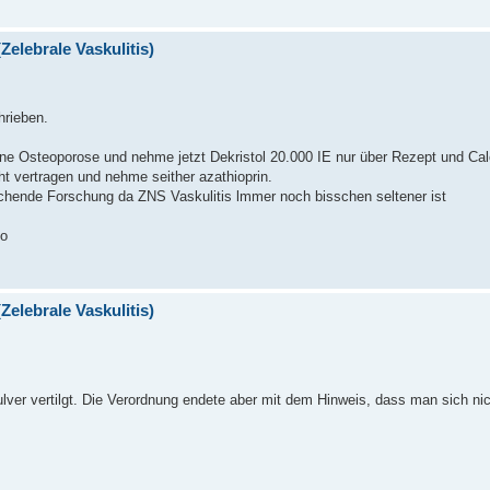
Zelebrale Vaskulitis)
hrieben.
ine Osteoporose und nehme jetzt Dekristol 20.000 IE nur über Rezept und Ca
 vertragen und nehme seither azathioprin.
chende Forschung da ZNS Vaskulitis lmmer noch bisschen seltener ist
so
Zelebrale Vaskulitis)
er vertilgt. Die Verordnung endete aber mit dem Hinweis, dass man sich nich