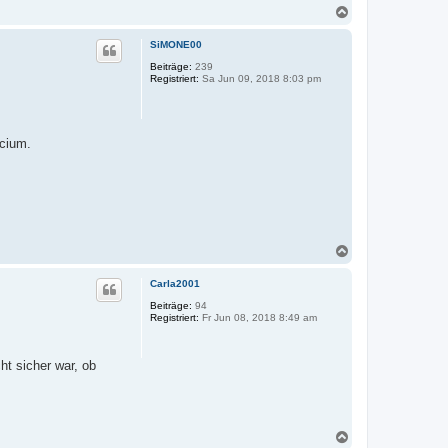
N
a
c
SiMONE00
h
o
Beiträge:
239
Registriert:
Sa Jun 09, 2018 8:03 pm
b
e
n
lcium.
N
a
c
Carla2001
h
o
Beiträge:
94
Registriert:
Fr Jun 08, 2018 8:49 am
b
e
n
t sicher war, ob
N