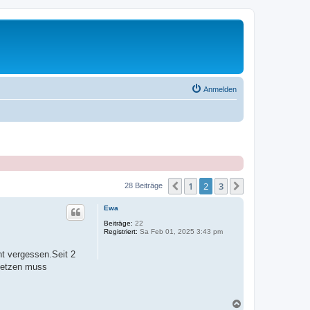
Anmelden
1
2
3
Vorherige
Nächste
28 Beiträge
Ewa
Beiträge:
22
Registriert:
Sa Feb 01, 2025 3:43 pm
ht vergessen.Seit 2
nsetzen muss
N