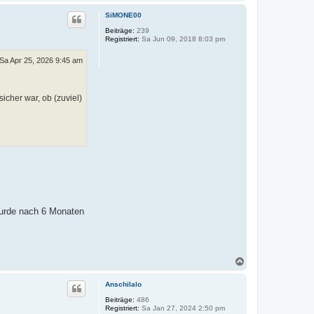
a
c
SiMONE00
h
o
Beiträge:
239
Registriert:
Sa Jun 09, 2018 8:03 pm
b
e
n
Sa Apr 25, 2026 9:45 am
cher war, ob (zuviel)
wurde nach 6 Monaten
N
a
c
Anschilalo
h
o
Beiträge:
486
Registriert:
Sa Jan 27, 2024 2:50 pm
b