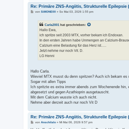
Re: Primäre ZNS-Angiitis, Strukturelle Epilepsie (
B
von
SiMONE00
»
So Mai 03, 2026 1:55 pm
e
i
t
Carla2001
hat geschrieben:
r
a
Hallo Ewa,
g
ich spritze seit 2003 MTX, vorher bekam ich Endoxan.
In den ersten Jahren habe Unmengen an Calzium-Brausepul
Calzium eine Belastung für das Herz ist......
Jetzt nehme nur noch Vit. D.
LG Henni
Hallo Carla.
Wieviel MTX musst du denn spritzen? Auch ich bekam es na
Sogar mit allen Tipps
Ich spritzte es extra immer abends zum Wochenende hin, e
abgesetzt und gegen Azathioprin ausgetauscht.
Mit dem Calcium wusste ich auch nicht.
Nehme aber derzeit auch nur noch Vit D
Re: Primäre ZNS-Angiitis, Strukturelle Epilepsie (
B
von
Anschilalo
»
Mi Mai 06, 2026 9:57 pm
e
i