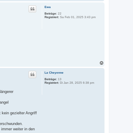
a
c
Ewa
h
o
Beiträge:
22
Registriert:
Sa Feb 01, 2025 3:43 pm
b
e
n
N
a
c
La Cheyenne
h
o
Beiträge:
13
Registriert:
Di Jan 28, 2025 6:38 pm
b
e
längerer
n
angel
kein gezielter Angriff
 verschwunden.
 immer weiter in den