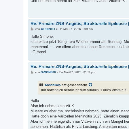
Und hoffentlich nehmt ihr zum Vitamin D auch Vitamin K.
t
r
a
g
Re: Primäre ZNS-Angiitis, Strukturelle Epilepsie (
B
von
Carla2001
»
Do Mai 07, 2026 8:09 am
e
i
Hallo Simone,
t
ich spritze jetzt 10mgr. pro Woche, immer am Sonntag. Monta
r
a
manchmal...... vor allem aber eine lange Remission und sta
g
LG Henni
Re: Primäre ZNS-Angiitis, Strukturelle Epilepsie (
B
von
SiMONE00
»
Do Mai 07, 2026 12:53 pm
e
i
t
Anschilalo
hat geschrieben:
r
a
Und hoffentlich nehmt ihr zum Vitamin D auch Vitamin K.
g
Hallo
Also ich nehme kein Vit K
Musste es aber mal hochdosiert nehmen, hatte einen Mange
Hatte doch eine Varizellen Meningitis 2023. Ziemlich kna
Aber ich nehme eigentlich nur Vit.wenn sich ein Mangel hera
abnehmen. Natürlich als Privat Leistung. Ansonsten muss i