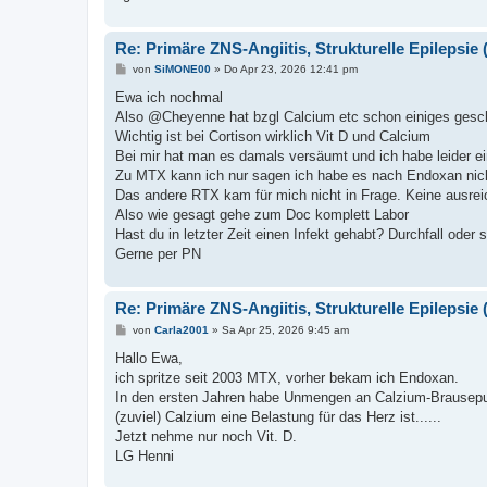
Re: Primäre ZNS-Angiitis, Strukturelle Epilepsie (
B
von
SiMONE00
»
Do Apr 23, 2026 12:41 pm
e
i
Ewa ich nochmal
t
Also @Cheyenne hat bzgl Calcium etc schon einiges gesc
r
a
Wichtig ist bei Cortison wirklich Vit D und Calcium
g
Bei mir hat man es damals versäumt und ich habe leider e
Zu MTX kann ich nur sagen ich habe es nach Endoxan nicht
Das andere RTX kam für mich nicht in Frage. Keine ausrei
Also wie gesagt gehe zum Doc komplett Labor
Hast du in letzter Zeit einen Infekt gehabt? Durchfall oder 
Gerne per PN
Re: Primäre ZNS-Angiitis, Strukturelle Epilepsie (
B
von
Carla2001
»
Sa Apr 25, 2026 9:45 am
e
i
Hallo Ewa,
t
ich spritze seit 2003 MTX, vorher bekam ich Endoxan.
r
a
In den ersten Jahren habe Unmengen an Calzium-Brausepulv
g
(zuviel) Calzium eine Belastung für das Herz ist......
Jetzt nehme nur noch Vit. D.
LG Henni