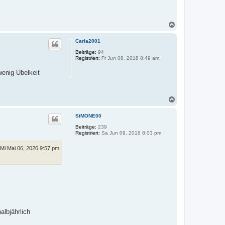
e
n
N
a
c
Carla2001
h
o
Beiträge:
94
Registriert:
Fr Jun 08, 2018 8:49 am
b
e
wenig Übelkeit
n
N
a
c
SiMONE00
h
o
Beiträge:
239
Registriert:
Sa Jun 09, 2018 8:03 pm
b
e
n
Mi Mai 06, 2026 9:57 pm
albjährlich