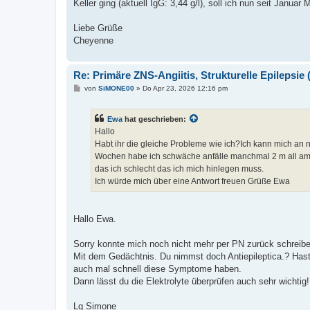
Keller ging (aktuell IgG: 3,44 g/l), soll ich nun seit Jan
Liebe Grüße
Cheyenne
Re: Primäre ZNS-Angiitis, Strukturelle Epilepsie (
B
von
SiMONE00
»
Do Apr 23, 2026 12:16 pm
e
i
t
Ewa
hat geschrieben:
r
a
Hallo
g
Habt ihr die gleiche Probleme wie ich?Ich kann mich an n
Wochen habe ich schwäche anfälle manchmal 2 m all am 
das ich schlecht das ich mich hinlegen muss.
Ich würde mich über eine Antwort freuen Grüße Ewa
Hallo Ewa.
Sorry konnte mich noch nicht mehr per PN zurück schreib
Mit dem Gedächtnis. Du nimmst doch Antiepileptica.? Ha
auch mal schnell diese Symptome haben.
Dann lässt du die Elektrolyte überprüfen auch sehr wichti
Lg Simone