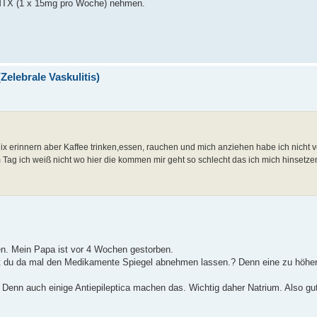
uar MTX (1 x 15mg pro Woche) nehmen.
Zelebrale Vaskulitis)
ix erinnern aber Kaffee trinken,essen, rauchen und mich anziehen habe ich nicht 
Tag ich weiß nicht wo hier die kommen mir geht so schlecht das ich mich hinset
en. Mein Papa ist vor 4 Wochen gestorben.
st du da mal den Medikamente Spiegel abnehmen lassen.? Denn eine zu höhe
g! Denn auch einige Antiepileptica machen das. Wichtig daher Natrium. Also g