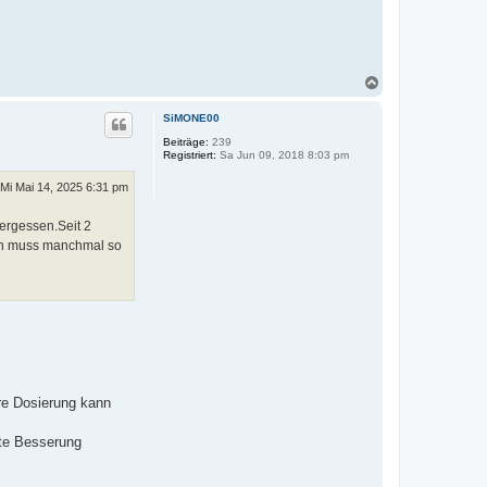
N
a
c
SiMONE00
h
o
Beiträge:
239
Registriert:
Sa Jun 09, 2018 8:03 pm
b
e
n
Mi Mai 14, 2025 6:31 pm
vergessen.Seit 2
zen muss manchmal so
re Dosierung kann
ute Besserung