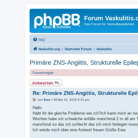
Forum Vaskulitis.
Das Forum für Vaskulitispatienten
FAQ
Vaskulitis.org
Startseite Forum
Vaskulitis
Primäre ZNS-Angiitis, Strukturelle Epilep
Forumsregeln
Antworten
Re: Primäre ZNS-Angiitis, Strukturelle Epil
B
von
Ewa
»
Mi Mai 14, 2025 6:31 pm
e
i
Hallo
t
Habt ihr die gleiche Probleme wie ich?Ich kann mich an ni
r
a
Wochen habe ich schwäche anfälle manchmal 2 m all am Ta
g
manchmal so das ich schlecht das ich mich hinlegen muss
Ich würde mich über eine Antwort freuen Grüße Ewa