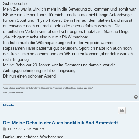
Schnee sehe.
Mein Ziel war ja wirklich mehr in die Bewegung zu kommen und somit war
BB wie ein kleiner Luxus für mich , endlich mal nicht lange Anfahrtwege
für den Sport und Physio haben . Denn hier auf dem platten Land musst
du entweder noch gut mobil sein oder eben gefahren werden . Die
öffentlichen Verkehrsmittel sind sehr begrenzt nutzbar . Manche Dinge
,die ich gern mache sind nur mit PKW machbar.
Ich habe auch die Wärmepackung und in der Ergo die warmen
Rapssamen Hand bäder für gut befunden. Sportlich hätte ich auch noch
das freie Training abends und am WE nutzen können ,aber dafür war ich
nicht fit genug.
Meine Reha vor 20 Jahren war im Sommer und damals war die
Antragsgenehmigung nicht so langwierig.
Dir nun einen schönen Abend.
"Leben ist nicht genug"sagte der Schmetterling."Sonnenschein,Freiheit und eine kleine Blume gehören auch dazu."
Hans Christian Andersen
Mikado
Re: Meine Reha in der Auenlandklinik Bad Bramstedt
B
Fr Feb 27, 2026 7:06 am
e
i
Danke und schönes Wochenende.