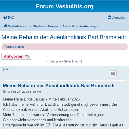
Forum Vaskulitis.org
FAQ
Anmelden
Vaskulitis.org
Startseite Forum
Ärzte, Krankenhäuser, etc
Meine Reha in der Auenlandklinik Bad Bramstedt
Forumsregeln
Antworten
4 Beiträge • Seite
1
von
1
giite
Meine Reha in der Auenlandklinik Bad Bramstedt
B
Di Feb 24, 2026 5:36 pm
e
i
Meine Reha Ende Januar - Mitte Februar 2026
t
Ich habe meine Reha für Bad Bramstedt genehmigt bekommen . Die
r
a
Auenlandklinik vereint Akut- und Rehamedizin .
g
Mein Therapieziel war die Verbesserung der Gehstrecke ,das
Gleichgewicht verbessern und Kraftaufbau .
Untergebracht war ich im EZ .Die Ausstattung ist gut .Im Haus H gab es