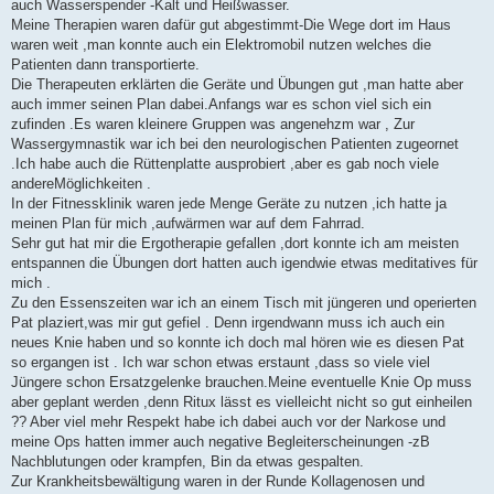
auch Wasserspender -Kalt und Heißwasser.
Meine Therapien waren dafür gut abgestimmt-Die Wege dort im Haus
waren weit ,man konnte auch ein Elektromobil nutzen welches die
Patienten dann transportierte.
Die Therapeuten erklärten die Geräte und Übungen gut ,man hatte aber
auch immer seinen Plan dabei.Anfangs war es schon viel sich ein
zufinden .Es waren kleinere Gruppen was angenehzm war , Zur
Wassergymnastik war ich bei den neurologischen Patienten zugeornet
.Ich habe auch die Rüttenplatte ausprobiert ,aber es gab noch viele
andereMöglichkeiten .
In der Fitnessklinik waren jede Menge Geräte zu nutzen ,ich hatte ja
meinen Plan für mich ,aufwärmen war auf dem Fahrrad.
Sehr gut hat mir die Ergotherapie gefallen ,dort konnte ich am meisten
entspannen die Übungen dort hatten auch igendwie etwas meditatives für
mich .
Zu den Essenszeiten war ich an einem Tisch mit jüngeren und operierten
Pat plaziert,was mir gut gefiel . Denn irgendwann muss ich auch ein
neues Knie haben und so konnte ich doch mal hören wie es diesen Pat
so ergangen ist . Ich war schon etwas erstaunt ,dass so viele viel
Jüngere schon Ersatzgelenke brauchen.Meine eventuelle Knie Op muss
aber geplant werden ,denn Ritux lässt es vielleicht nicht so gut einheilen
?? Aber viel mehr Respekt habe ich dabei auch vor der Narkose und
meine Ops hatten immer auch negative Begleiterscheinungen -zB
Nachblutungen oder krampfen, Bin da etwas gespalten.
Zur Krankheitsbewältigung waren in der Runde Kollagenosen und