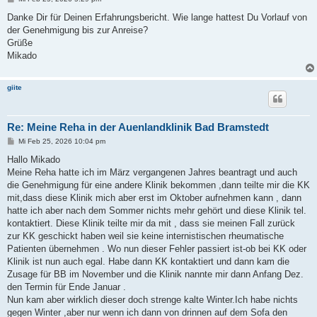
e
i
Danke Dir für Deinen Erfahrungsbericht. Wie lange hattest Du Vorlauf von
t
der Genehmigung bis zur Anreise?
r
a
Grüße
g
Mikado
giite
Re: Meine Reha in der Auenlandklinik Bad Bramstedt
B
Mi Feb 25, 2026 10:04 pm
e
i
Hallo Mikado
t
Meine Reha hatte ich im März vergangenen Jahres beantragt und auch
r
a
die Genehmigung für eine andere Klinik bekommen ,dann teilte mir die KK
g
mit,dass diese Klinik mich aber erst im Oktober aufnehmen kann , dann
hatte ich aber nach dem Sommer nichts mehr gehört und diese Klinik tel.
kontaktiert. Diese Klinik teilte mir da mit , dass sie meinen Fall zurück
zur KK geschickt haben weil sie keine internistischen rheumatische
Patienten übernehmen . Wo nun dieser Fehler passiert ist-ob bei KK oder
Klinik ist nun auch egal. Habe dann KK kontaktiert und dann kam die
Zusage für BB im November und die Klinik nannte mir dann Anfang Dez.
den Termin für Ende Januar .
Nun kam aber wirklich dieser doch strenge kalte Winter.Ich habe nichts
gegen Winter ,aber nur wenn ich dann von drinnen auf dem Sofa den