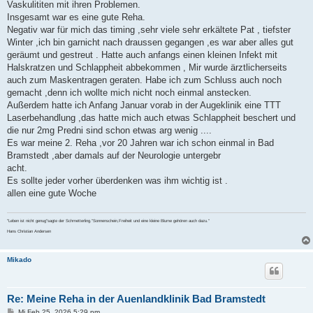
Vaskulititen mit ihren Problemen.
Insgesamt war es eine gute Reha.
Negativ war für mich das timing ,sehr viele sehr erkältete Pat , tiefster
Winter ,ich bin garnicht nach draussen gegangen ,es war aber alles gut
geräumt und gestreut . Hatte auch anfangs einen kleinen Infekt mit
Halskratzen und Schlappheit abbekommen , Mir wurde ärztlicherseits
auch zum Maskentragen geraten. Habe ich zum Schluss auch noch
gemacht ,denn ich wollte mich nicht noch einmal anstecken.
Außerdem hatte ich Anfang Januar vorab in der Augeklinik eine TTT
Laserbehandlung ,das hatte mich auch etwas Schlappheit beschert und
die nur 2mg Predni sind schon etwas arg wenig ....
Es war meine 2. Reha ,vor 20 Jahren war ich schon einmal in Bad
Bramstedt ,aber damals auf der Neurologie untergebr
acht.
Es sollte jeder vorher überdenken was ihm wichtig ist .
allen eine gute Woche
"Leben ist nicht genug"sagte der Schmetterling."Sonnenschein,Freiheit und eine kleine Blume gehören auch dazu."
Hans Christian Andersen
Mikado
Re: Meine Reha in der Auenlandklinik Bad Bramstedt
B
Mi Feb 25, 2026 5:29 pm