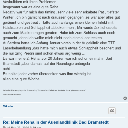
Vaskulititen mit ihren Problemen.
Insgesamt war es eine gute Reha.
Negativ war für mich das timing ,sehr viele sehr erkältete Pat , tiefster
Winter ,ich bin garnicht nach draussen gegangen ,es war aber alles gut
geräumt und gestreut . Hatte auch anfangs einen kleinen Infekt mit
Halskratzen und Schlappheit abbekommen , Mir wurde ärztlicherseits
auch zum Maskentragen geraten. Habe ich zum Schluss auch noch
gemacht ,denn ich wollte mich nicht noch einmal anstecken.
Außerdem hatte ich Anfang Januar vorab in der Augeklinik eine TTT
Laserbehandlung ,das hatte mich auch etwas Schlappheit beschert und
die nur 2mg Predni sind schon etwas arg wenig ....
Es war meine 2. Reha ,vor 20 Jahren war ich schon einmal in Bad
Bramstedt ,aber damals auf der Neurologie untergebr
acht.
Es sollte jeder vorher überdenken was ihm wichtig ist .
allen eine gute Woche
"Leben ist nicht genug"sagte der Schmetterling."Sonnenschein,Freiheit und eine kleine Blume gehören auch dazu."
Hans Christian Andersen
Mikado
Re: Meine Reha in der Auenlandklinik Bad Bramstedt
B
Mi Feb 25, 2026 5:29 pm