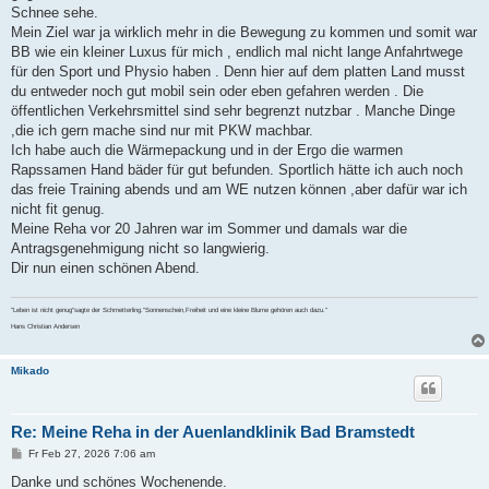
Schnee sehe.
Mein Ziel war ja wirklich mehr in die Bewegung zu kommen und somit war
BB wie ein kleiner Luxus für mich , endlich mal nicht lange Anfahrtwege
für den Sport und Physio haben . Denn hier auf dem platten Land musst
du entweder noch gut mobil sein oder eben gefahren werden . Die
öffentlichen Verkehrsmittel sind sehr begrenzt nutzbar . Manche Dinge
,die ich gern mache sind nur mit PKW machbar.
Ich habe auch die Wärmepackung und in der Ergo die warmen
Rapssamen Hand bäder für gut befunden. Sportlich hätte ich auch noch
das freie Training abends und am WE nutzen können ,aber dafür war ich
nicht fit genug.
Meine Reha vor 20 Jahren war im Sommer und damals war die
Antragsgenehmigung nicht so langwierig.
Dir nun einen schönen Abend.
"Leben ist nicht genug"sagte der Schmetterling."Sonnenschein,Freiheit und eine kleine Blume gehören auch dazu."
Hans Christian Andersen
Mikado
Re: Meine Reha in der Auenlandklinik Bad Bramstedt
B
Fr Feb 27, 2026 7:06 am
e
i
Danke und schönes Wochenende.