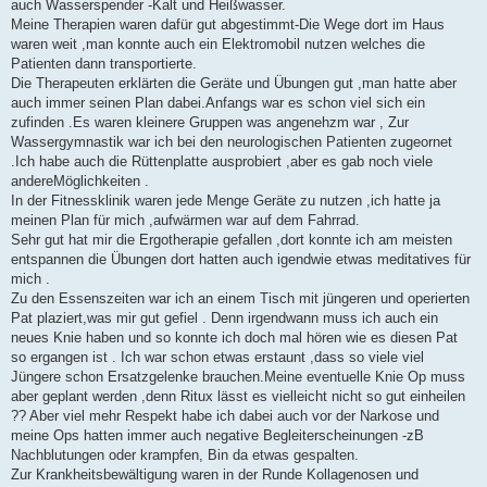
auch Wasserspender -Kalt und Heißwasser.
Meine Therapien waren dafür gut abgestimmt-Die Wege dort im Haus
waren weit ,man konnte auch ein Elektromobil nutzen welches die
Patienten dann transportierte.
Die Therapeuten erklärten die Geräte und Übungen gut ,man hatte aber
auch immer seinen Plan dabei.Anfangs war es schon viel sich ein
zufinden .Es waren kleinere Gruppen was angenehzm war , Zur
Wassergymnastik war ich bei den neurologischen Patienten zugeornet
.Ich habe auch die Rüttenplatte ausprobiert ,aber es gab noch viele
andereMöglichkeiten .
In der Fitnessklinik waren jede Menge Geräte zu nutzen ,ich hatte ja
meinen Plan für mich ,aufwärmen war auf dem Fahrrad.
Sehr gut hat mir die Ergotherapie gefallen ,dort konnte ich am meisten
entspannen die Übungen dort hatten auch igendwie etwas meditatives für
mich .
Zu den Essenszeiten war ich an einem Tisch mit jüngeren und operierten
Pat plaziert,was mir gut gefiel . Denn irgendwann muss ich auch ein
neues Knie haben und so konnte ich doch mal hören wie es diesen Pat
so ergangen ist . Ich war schon etwas erstaunt ,dass so viele viel
Jüngere schon Ersatzgelenke brauchen.Meine eventuelle Knie Op muss
aber geplant werden ,denn Ritux lässt es vielleicht nicht so gut einheilen
?? Aber viel mehr Respekt habe ich dabei auch vor der Narkose und
meine Ops hatten immer auch negative Begleiterscheinungen -zB
Nachblutungen oder krampfen, Bin da etwas gespalten.
Zur Krankheitsbewältigung waren in der Runde Kollagenosen und