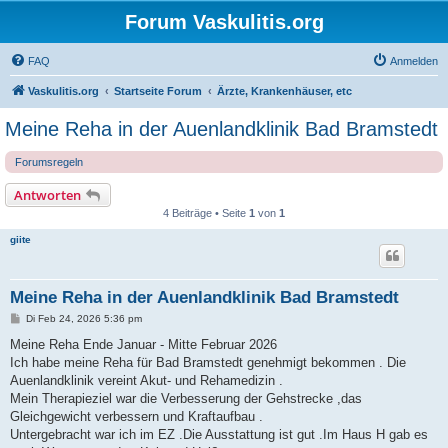
Forum Vaskulitis.org
FAQ
Anmelden
Vaskulitis.org
Startseite Forum
Ärzte, Krankenhäuser, etc
Meine Reha in der Auenlandklinik Bad Bramstedt
Forumsregeln
Antworten
4 Beiträge • Seite
1
von
1
giite
Meine Reha in der Auenlandklinik Bad Bramstedt
B
Di Feb 24, 2026 5:36 pm
e
i
Meine Reha Ende Januar - Mitte Februar 2026
t
Ich habe meine Reha für Bad Bramstedt genehmigt bekommen . Die
r
a
Auenlandklinik vereint Akut- und Rehamedizin .
g
Mein Therapieziel war die Verbesserung der Gehstrecke ,das
Gleichgewicht verbessern und Kraftaufbau .
Untergebracht war ich im EZ .Die Ausstattung ist gut .Im Haus H gab es