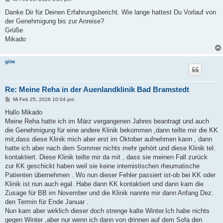
e
i
Danke Dir für Deinen Erfahrungsbericht. Wie lange hattest Du Vorlauf von
t
der Genehmigung bis zur Anreise?
r
a
Grüße
g
Mikado
giite
Re: Meine Reha in der Auenlandklinik Bad Bramstedt
B
Mi Feb 25, 2026 10:04 pm
e
i
Hallo Mikado
t
Meine Reha hatte ich im März vergangenen Jahres beantragt und auch
r
a
die Genehmigung für eine andere Klinik bekommen ,dann teilte mir die KK
g
mit,dass diese Klinik mich aber erst im Oktober aufnehmen kann , dann
hatte ich aber nach dem Sommer nichts mehr gehört und diese Klinik tel.
kontaktiert. Diese Klinik teilte mir da mit , dass sie meinen Fall zurück
zur KK geschickt haben weil sie keine internistischen rheumatische
Patienten übernehmen . Wo nun dieser Fehler passiert ist-ob bei KK oder
Klinik ist nun auch egal. Habe dann KK kontaktiert und dann kam die
Zusage für BB im November und die Klinik nannte mir dann Anfang Dez.
den Termin für Ende Januar .
Nun kam aber wirklich dieser doch strenge kalte Winter.Ich habe nichts
gegen Winter ,aber nur wenn ich dann von drinnen auf dem Sofa den