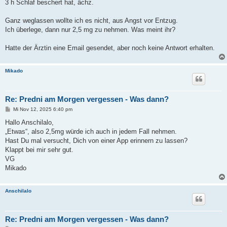
3 h Schlaf beschert hat, ächz.
Ganz weglassen wollte ich es nicht, aus Angst vor Entzug.
Ich überlege, dann nur 2,5 mg zu nehmen. Was meint ihr?
Hatte der Ärztin eine Email gesendet, aber noch keine Antwort erhalten.
Mikado
Re: Predni am Morgen vergessen - Was dann?
B
Mi Nov 12, 2025 6:40 pm
e
i
Hallo Anschilalo,
t
„Etwas“, also 2,5mg würde ich auch in jedem Fall nehmen.
r
a
Hast Du mal versucht, Dich von einer App erinnern zu lassen?
g
Klappt bei mir sehr gut.
VG
Mikado
Anschilalo
Re: Predni am Morgen vergessen - Was dann?