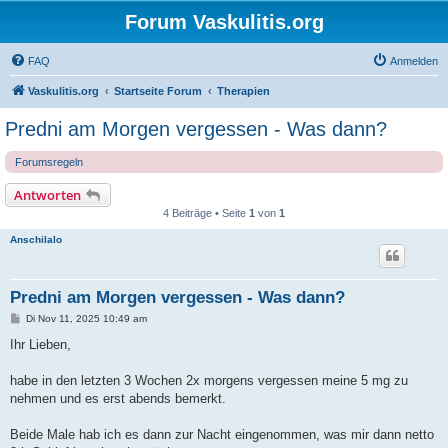
Forum Vaskulitis.org
FAQ
Anmelden
Vaskulitis.org
Startseite Forum
Therapien
Predni am Morgen vergessen - Was dann?
Forumsregeln
Antworten
4 Beiträge • Seite
1
von
1
Anschilalo
Predni am Morgen vergessen - Was dann?
B
Di Nov 11, 2025 10:49 am
e
i
Ihr Lieben,
t
r
a
habe in den letzten 3 Wochen 2x morgens vergessen meine 5 mg zu
g
nehmen und es erst abends bemerkt.
Beide Male hab ich es dann zur Nacht eingenommen, was mir dann netto