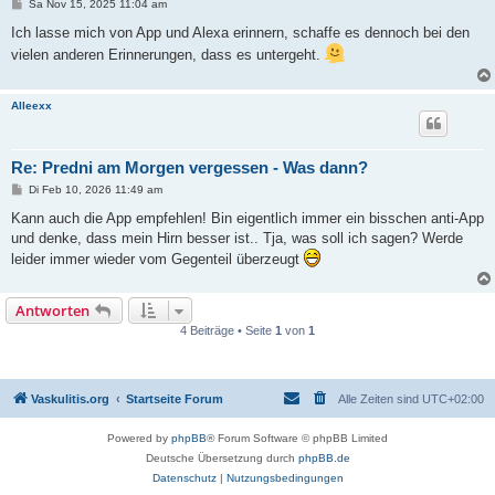
B
Sa Nov 15, 2025 11:04 am
e
i
Ich lasse mich von App und Alexa erinnern, schaffe es dennoch bei den
t
vielen anderen Erinnerungen, dass es untergeht.
r
a
g
Alleexx
Re: Predni am Morgen vergessen - Was dann?
B
Di Feb 10, 2026 11:49 am
e
i
Kann auch die App empfehlen! Bin eigentlich immer ein bisschen anti-App
t
und denke, dass mein Hirn besser ist.. Tja, was soll ich sagen? Werde
r
a
leider immer wieder vom Gegenteil überzeugt
g
Antworten
4 Beiträge • Seite
1
von
1
Vaskulitis.org
Startseite Forum
Alle Zeiten sind
UTC+02:00
Powered by
phpBB
® Forum Software © phpBB Limited
Deutsche Übersetzung durch
phpBB.de
Datenschutz
|
Nutzungsbedingungen