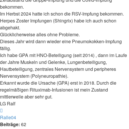
bekommen.
Im Herbst 2024 hatte ich schon die RSV-Impfung bekommen.
Herpes Zoster Impfungen (Shingrix) habe ich auch schon
abgehakt.
Glücklicherweise alles ohne Probleme.
Dieses Jahr wird dann wieder eine Pneumokokken-Impfung
fällig.
Ich habe GPA mit HNO-Beteiligung (seit 2014) , dann im Laufe
der Jahre Muskeln und Gelenke, Lungenbeteiligung,
Hautbeteiligung, zentrales Nervensystem und peripheres
Nervensystem (Polyneuropathie).
Erkannt wurde die Ursache (GPA) erst in 2018. Durch die
regelmäßigen Rituximab-Infusionen ist mein Zustand
mittlerweile aber sehr gut.
LG Ralf
Nach
oben
Ralle04
Beiträge:
62