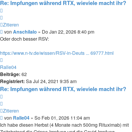
Re: Impfungen während RTX, wieviele macht ihr?
Zitieren
Zitieren
Beitrag
von
Anschilalo
»
Do Jan 22, 2026 8:40 pm
Oder doch besser RSV:
https://www.n-tv.de/wissen/RSV-in-Deuts ... 69777.html
Nach
oben
Ralle04
Beiträge:
62
Registriert:
Sa Jul 24, 2021 9:35 am
Re: Impfungen während RTX, wieviele macht ihr?
Zitieren
Zitieren
Beitrag
von
Ralle04
»
So Feb 01, 2026 11:04 am
Ich habe diesen Herbst (4 Monate nach 500mg Rituximab) mit
Zeitabstand die Grippe-Impfung und die Covid-Impfung