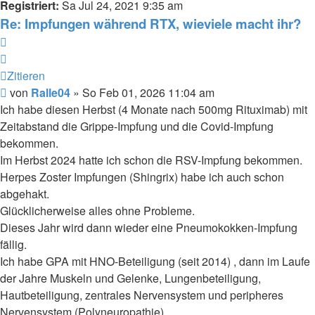
Registriert:
Sa Jul 24, 2021 9:35 am
Re: Impfungen während RTX, wieviele macht ihr?
Zitieren
Zitieren
Beitrag
von
Ralle04
»
So Feb 01, 2026 11:04 am
Ich habe diesen Herbst (4 Monate nach 500mg Rituximab) mit
Zeitabstand die Grippe-Impfung und die Covid-Impfung
bekommen.
Im Herbst 2024 hatte ich schon die RSV-Impfung bekommen.
Herpes Zoster Impfungen (Shingrix) habe ich auch schon
abgehakt.
Glücklicherweise alles ohne Probleme.
Dieses Jahr wird dann wieder eine Pneumokokken-Impfung
fällig.
Ich habe GPA mit HNO-Beteiligung (seit 2014) , dann im Laufe
der Jahre Muskeln und Gelenke, Lungenbeteiligung,
Hautbeteiligung, zentrales Nervensystem und peripheres
Nervensystem (Polyneuropathie).