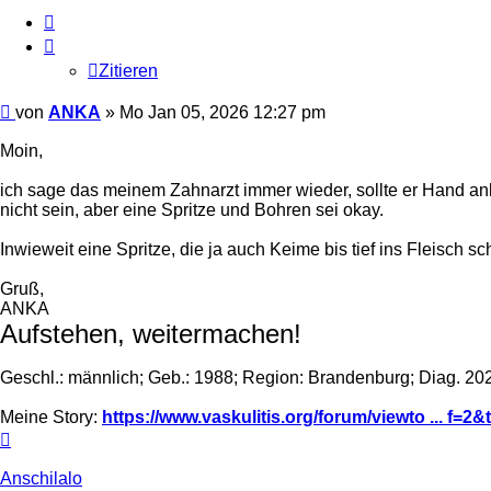
Zitieren
Zitieren
Beitrag
von
ANKA
»
Mo Jan 05, 2026 12:27 pm
Moin,
ich sage das meinem Zahnarzt immer wieder, sollte er Hand an
nicht sein, aber eine Spritze und Bohren sei okay.
Inwieweit eine Spritze, die ja auch Keime bis tief ins Fleisch s
Gruß,
ANKA
Aufstehen, weitermachen!
Geschl.: männlich; Geb.: 1988; Region: Brandenburg; Diag. 20
Meine Story:
https://www.vaskulitis.org/forum/viewto ... f=2
Nach
oben
Anschilalo