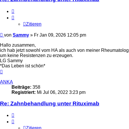
Zitieren
Zitieren
Beitrag
von
Sammy
»
Fr Jan 09, 2026 12:05 pm
Hallo zusammen,
ich hab jetzt sowohl vom HA als auch von meiner Rheumatologin
um keine Resistenzen zu erzeugen.
LG Sammy
*Das Leben ist schön*
Nach
oben
ANKA
Beiträge:
358
Registriert:
Mi Jul 06, 2022 3:23 pm
Re: Zahnbehandlung unter Rituximab
Zitieren
Zitieren