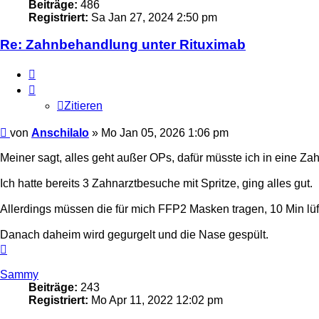
Beiträge:
486
Registriert:
Sa Jan 27, 2024 2:50 pm
Re: Zahnbehandlung unter Rituximab
Zitieren
Zitieren
Beitrag
von
Anschilalo
»
Mo Jan 05, 2026 1:06 pm
Meiner sagt, alles geht außer OPs, dafür müsste ich in eine Z
Ich hatte bereits 3 Zahnarztbesuche mit Spritze, ging alles gut.
Allerdings müssen die für mich FFP2 Masken tragen, 10 Min lüfte
Danach daheim wird gegurgelt und die Nase gespült.
Nach
oben
Sammy
Beiträge:
243
Registriert:
Mo Apr 11, 2022 12:02 pm