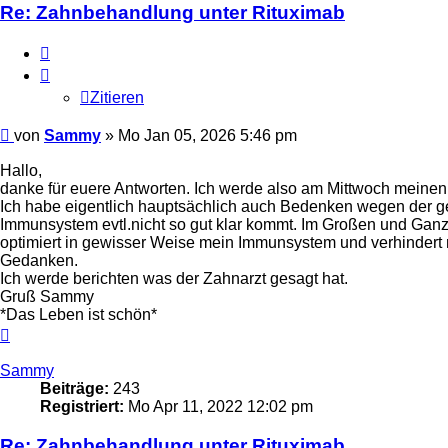
Re: Zahnbehandlung unter Rituximab
Zitieren
Zitieren
Beitrag
von
Sammy
»
Mo Jan 05, 2026 5:46 pm
Hallo,
danke für euere Antworten. Ich werde also am Mittwoch meinen
Ich habe eigentlich hauptsächlich auch Bedenken wegen der g
Immunsystem evtl.nicht so gut klar kommt. Im Großen und Ganze
optimiert in gewisser Weise mein Immunsystem und verhindert n
Gedanken.
Ich werde berichten was der Zahnarzt gesagt hat.
Gruß Sammy
*Das Leben ist schön*
Nach
oben
Sammy
Beiträge:
243
Registriert:
Mo Apr 11, 2022 12:02 pm
Re: Zahnbehandlung unter Rituximab