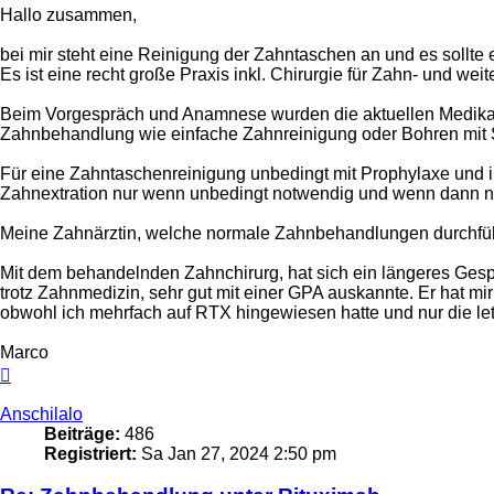
Hallo zusammen,
bei mir steht eine Reinigung der Zahntaschen an und es sollte e
Es ist eine recht große Praxis inkl. Chirurgie für Zahn- und wei
Beim Vorgespräch und Anamnese wurden die aktuellen Medikam
Zahnbehandlung wie einfache Zahnreinigung oder Bohren mit S
Für eine Zahntaschenreinigung unbedingt mit Prophylaxe und 
Zahnextration nur wenn unbedingt notwendig und wenn dann nu
Meine Zahnärztin, welche normale Zahnbehandlungen durchführ
Mit dem behandelnden Zahnchirurg, hat sich ein längeres Gesp
trotz Zahnmedizin, sehr gut mit einer GPA auskannte. Er hat mi
obwohl ich mehrfach auf RTX hingewiesen hatte und nur die le
Marco
Nach
oben
Anschilalo
Beiträge:
486
Registriert:
Sa Jan 27, 2024 2:50 pm