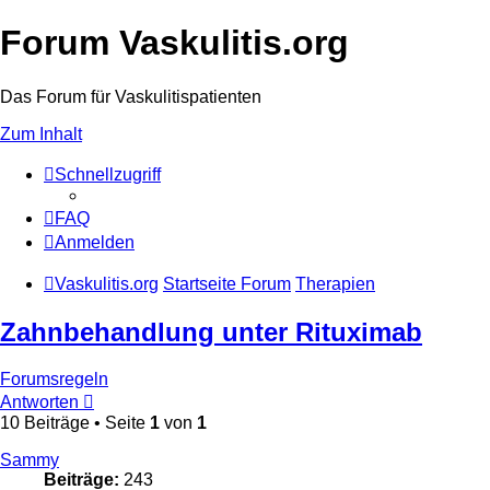
Forum Vaskulitis.org
Das Forum für Vaskulitispatienten
Zum Inhalt
Schnellzugriff
FAQ
Anmelden
Vaskulitis.org
Startseite Forum
Therapien
Zahnbehandlung unter Rituximab
Forumsregeln
Antworten
10 Beiträge • Seite
1
von
1
Sammy
Beiträge:
243