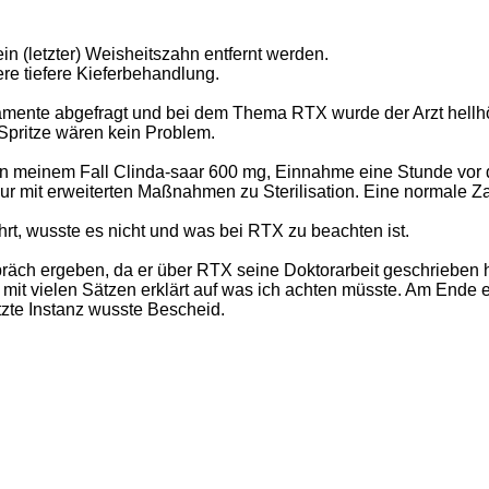
in (letzter) Weisheitszahn entfernt werden.
tere tiefere Kieferbehandlung.
ente abgefragt und bei dem Thema RTX wurde der Arzt hellhö
pritze wären kein Problem.
in meinem Fall Clinda-saar 600 mg, Einnahme eine Stunde vor
r mit erweiterten Maßnahmen zu Sterilisation. Eine normale Z
t, wusste es nicht und was bei RTX zu beachten ist.
räch ergeben, da er über RTX seine Doktorarbeit geschrieben h
r mit vielen Sätzen erklärt auf was ich achten müsste. Am Ende
tzte Instanz wusste Bescheid.