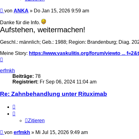
Beitrag
von
ANKA
»
Do Jan 15, 2026 9:59 am
Danke für die Info.
Aufstehen, weitermachen!
Geschl.: männlich; Geb.: 1988; Region: Brandenburg; Diag. 20
Meine Story:
https://www.vaskulitis.org/forum/viewto ... f=2
Nach
oben
erfmkh
Beiträge:
78
Registriert:
Fr Sep 06, 2024 11:04 am
Re: Zahnbehandlung unter Rituximab
Zitieren
Zitieren
Beitrag
von
erfmkh
»
Mi Jul 15, 2026 9:49 am