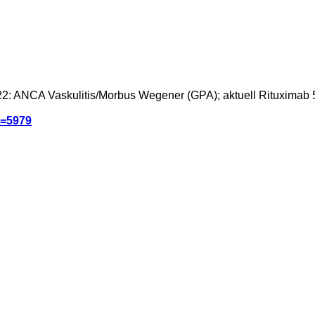
22: ANCA Vaskulitis/Morbus Wegener (GPA); aktuell Rituximab 
&t=5979