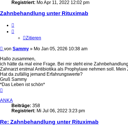
Registriert:
Mo Apr 11, 2022 12:02 pm
Zahnbehandlung unter Rituximab
Zitieren
Zitieren
Beitrag
von
Sammy
»
Mo Jan 05, 2026 10:38 am
Hallo zusammen,
ich hätte da mal eine Frage. Bei mir steht eine Zahnbehandlun
Zahnarzt erstmal Antibiotika als Prophylaxe nehmen soll. Mein
Hat da zufällig jemand Erfahrungswerte?
Gruß Sammy
*Das Leben ist schön*
Nach
oben
ANKA
Beiträge:
358
Registriert:
Mi Jul 06, 2022 3:23 pm
Re: Zahnbehandlung unter Rituximab