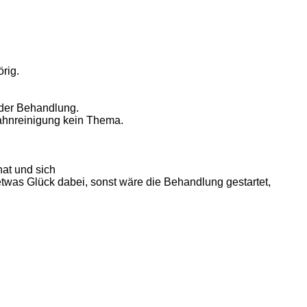
rig.
 der Behandlung.
ahnreinigung kein Thema.
at und sich
 etwas Glück dabei, sonst wäre die Behandlung gestartet,