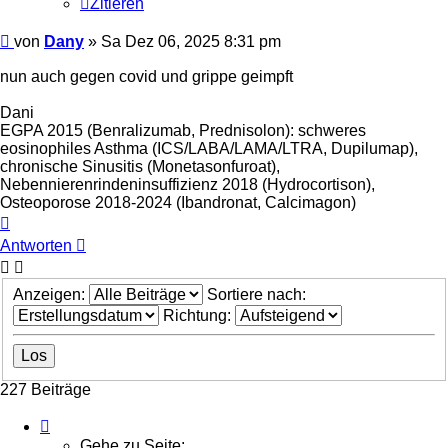
Zitieren
Beitrag
von
Dany
»
Sa Dez 06, 2025 8:31 pm
nun auch gegen covid und grippe geimpft
Dani
EGPA 2015 (Benralizumab, Prednisolon): schweres
eosinophiles Asthma (ICS/LABA/LAMA/LTRA, Dupilumap),
chronische Sinusitis (Monetasonfuroat),
Nebennierenrindeninsuffizienz 2018 (Hydrocortison),
Osteoporose 2018-2024 (Ibandronat, Calcimagon)
Nach
oben
Antworten
Anzeigen:
Sortiere nach:
Richtung:
227 Beiträge
Seite
23
Gehe zu Seite: