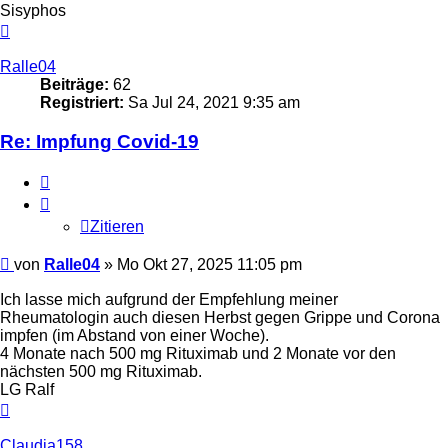
Sisyphos
Nach
oben
Ralle04
Beiträge:
62
Registriert:
Sa Jul 24, 2021 9:35 am
Re: Impfung Covid-19
Zitieren
Zitieren
Beitrag
von
Ralle04
»
Mo Okt 27, 2025 11:05 pm
Ich lasse mich aufgrund der Empfehlung meiner
Rheumatologin auch diesen Herbst gegen Grippe und Corona
impfen (im Abstand von einer Woche).
4 Monate nach 500 mg Rituximab und 2 Monate vor den
nächsten 500 mg Rituximab.
LG Ralf
Nach
oben
Claudia158