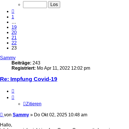
von
23
Vorherige
1
…
19
20
21
22
23
Sammy
Beiträge:
243
Registriert:
Mo Apr 11, 2022 12:02 pm
Re: Impfung Covid-19
Zitieren
Zitieren
Beitrag
von
Sammy
»
Do Okt 02, 2025 10:48 am
Hallo,