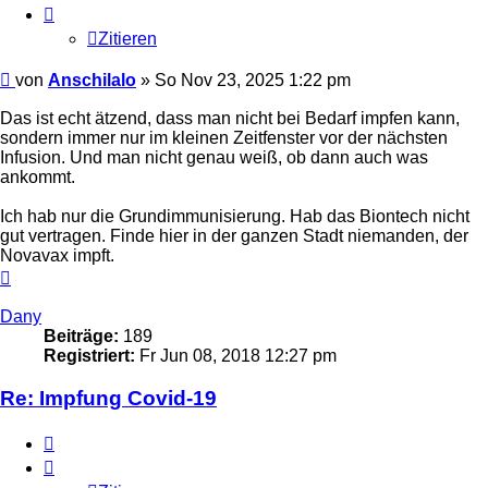
Zitieren
Beitrag
von
Anschilalo
»
So Nov 23, 2025 1:22 pm
Das ist echt ätzend, dass man nicht bei Bedarf impfen kann,
sondern immer nur im kleinen Zeitfenster vor der nächsten
Infusion. Und man nicht genau weiß, ob dann auch was
ankommt.
Ich hab nur die Grundimmunisierung. Hab das Biontech nicht
gut vertragen. Finde hier in der ganzen Stadt niemanden, der
Novavax impft.
Nach
oben
Dany
Beiträge:
189
Registriert:
Fr Jun 08, 2018 12:27 pm
Re: Impfung Covid-19
Zitieren