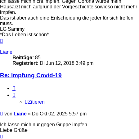
ich lasse mich nicht impfen. Gegen Corona würde mein
Hausarzt mich aufgrund der Vorgeschichte sowieso nicht mehr
impfen.
Das ist aber auch eine Entscheidung die jeder für sich treffen
muss.
LG Sammy
*Das Leben ist schön*
Nach
oben
Liane
Beiträge:
85
Registriert:
Di Jun 12, 2018 3:49 pm
Re: Impfung Covid-19
Zitieren
Zitieren
Beitrag
von
Liane
»
Do Okt 02, 2025 5:57 pm
Ich lasse mich nur gegen Grippe impfen
Liebe Grüße
Nach