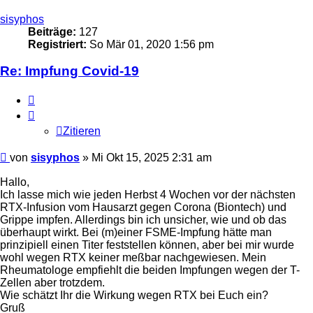
oben
sisyphos
Beiträge:
127
Registriert:
So Mär 01, 2020 1:56 pm
Re: Impfung Covid-19
Zitieren
Zitieren
Beitrag
von
sisyphos
»
Mi Okt 15, 2025 2:31 am
Hallo,
Ich lasse mich wie jeden Herbst 4 Wochen vor der nächsten
RTX-Infusion vom Hausarzt gegen Corona (Biontech) und
Grippe impfen. Allerdings bin ich unsicher, wie und ob das
überhaupt wirkt. Bei (m)einer FSME-Impfung hätte man
prinzipiell einen Titer feststellen können, aber bei mir wurde
wohl wegen RTX keiner meßbar nachgewiesen. Mein
Rheumatologe empfiehlt die beiden Impfungen wegen der T-
Zellen aber trotzdem.
Wie schätzt Ihr die Wirkung wegen RTX bei Euch ein?
Gruß