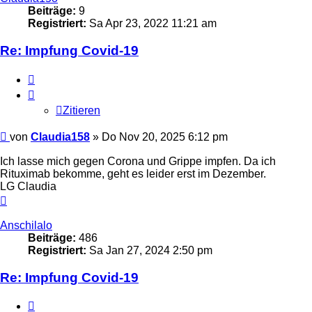
Beiträge:
9
Registriert:
Sa Apr 23, 2022 11:21 am
Re: Impfung Covid-19
Zitieren
Zitieren
Beitrag
von
Claudia158
»
Do Nov 20, 2025 6:12 pm
Ich lasse mich gegen Corona und Grippe impfen. Da ich
Rituximab bekomme, geht es leider erst im Dezember.
LG Claudia
Nach
oben
Anschilalo
Beiträge:
486
Registriert:
Sa Jan 27, 2024 2:50 pm
Re: Impfung Covid-19
Zitieren