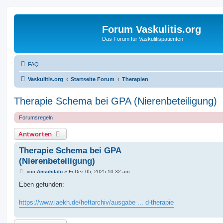
Forum Vaskulitis.org
Das Forum für Vaskulitispatienten
FAQ
Vaskulitis.org
Startseite Forum
Therapien
Therapie Schema bei GPA (Nierenbeteiligung)
Forumsregeln
Antworten
Therapie Schema bei GPA
(Nierenbeteiligung)
B
von
Anschilalo
»
Fr Dez 05, 2025 10:32 am
e
i
Eben gefunden:
t
r
a
https://www.laekh.de/heftarchiv/ausgabe ... d-therapie
g