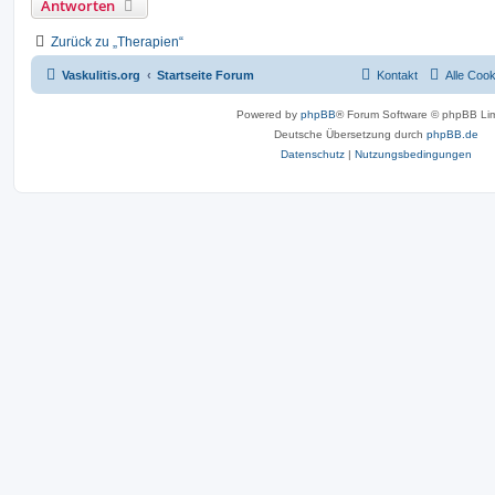
Antworten
Zurück zu „Therapien“
Vaskulitis.org
Startseite Forum
Kontakt
Alle Coo
Powered by
phpBB
® Forum Software © phpBB Lim
Deutsche Übersetzung durch
phpBB.de
Datenschutz
|
Nutzungsbedingungen