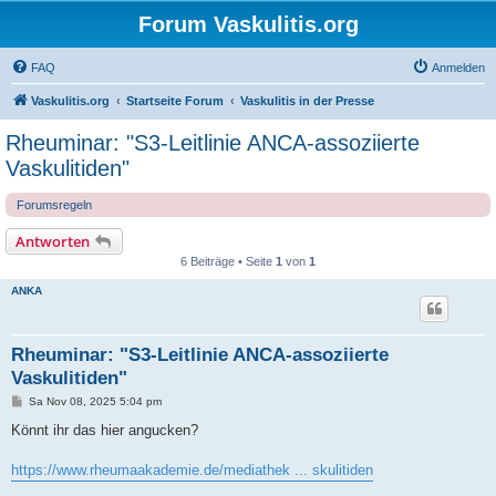
Forum Vaskulitis.org
FAQ
Anmelden
Vaskulitis.org
Startseite Forum
Vaskulitis in der Presse
Rheuminar: "S3-Leitlinie ANCA-assoziierte
Vaskulitiden"
Forumsregeln
Antworten
6 Beiträge • Seite
1
von
1
ANKA
Rheuminar: "S3-Leitlinie ANCA-assoziierte
Vaskulitiden"
B
Sa Nov 08, 2025 5:04 pm
e
i
Könnt ihr das hier angucken?
t
r
a
https://www.rheumaakademie.de/mediathek ... skulitiden
g