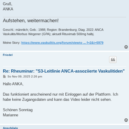
Gruß,
ANKA
Aufstehen, weitermachen!
Geschl.: männlich; Geb.: 1988; Region: Brandenburg; Diag. 2022: ANCA
Vaskulitis/Morbus Wegener (GPA); aktuell Rituximab 500mg halbj.
Meine Story:
https://www.vaskulitis.org/forum/viewto ... f=2&t=5979
Friedel
Re: Rheuminar: "S3-Leitlinie ANCA-assoziierte Vaskulitiden"
B
So Nov 09, 2025 2:26 pm
e
i
Hallo ANKA,
t
r
a
Das funktioniert anscheinend nur mit Einloggen auf der Plattform. Ich
g
habe keine Zugangsdaten und kann das Video leider nicht sehen.
Schönen Sonntag
Marianne
Anschilalo