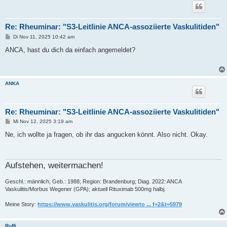
Re: Rheuminar: "S3-Leitlinie ANCA-assoziierte Vaskulitiden"
B
Di Nov 11, 2025 10:42 am
e
i
ANCA, hast du dich da einfach angemeldet?
t
r
a
g
ANKA
Re: Rheuminar: "S3-Leitlinie ANCA-assoziierte Vaskulitiden"
B
Mi Nov 12, 2025 3:19 am
e
i
Ne, ich wollte ja fragen, ob ihr das angucken könnt. Also nicht. Okay.
t
r
a
g
Aufstehen, weitermachen!
Geschl.: männlich; Geb.: 1988; Region: Brandenburg; Diag. 2022: ANCA
Vaskulitis/Morbus Wegener (GPA); aktuell Rituximab 500mg halbj.
Meine Story:
https://www.vaskulitis.org/forum/viewto ... f=2&t=5979
Ruffi