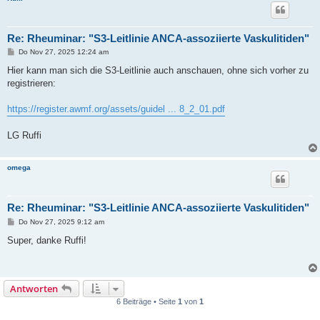
Re: Rheuminar: "S3-Leitlinie ANCA-assoziierte Vaskulitiden"
B
Do Nov 27, 2025 12:24 am
e
i
Hier kann man sich die S3-Leitlinie auch anschauen, ohne sich vorher zu
t
registrieren:
r
a
g
https://register.awmf.org/assets/guidel ... 8_2_01.pdf
LG Ruffi
omega
Re: Rheuminar: "S3-Leitlinie ANCA-assoziierte Vaskulitiden"
B
Do Nov 27, 2025 9:12 am
e
i
Super, danke Ruffi!
t
r
a
g
Antworten
6 Beiträge • Seite
1
von
1