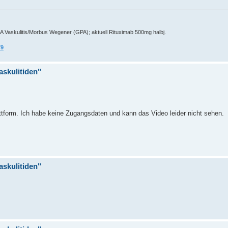
A Vaskulitis/Morbus Wegener (GPA); aktuell Rituximab 500mg halbj.
79
askulitiden"
attform. Ich habe keine Zugangsdaten und kann das Video leider nicht sehen.
askulitiden"