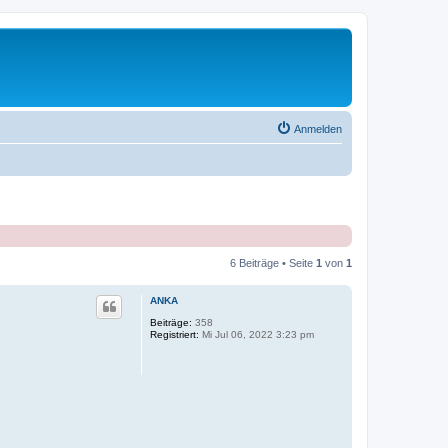
Anmelden
6 Beiträge • Seite
1
von
1
ANKA
Beiträge:
358
Registriert:
Mi Jul 06, 2022 3:23 pm