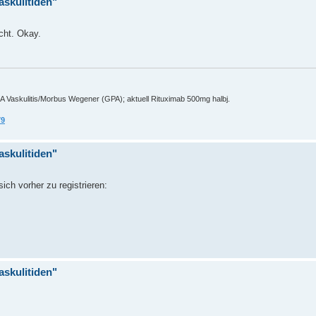
askulitiden"
icht. Okay.
A Vaskulitis/Morbus Wegener (GPA); aktuell Rituximab 500mg halbj.
79
askulitiden"
ich vorher zu registrieren:
askulitiden"