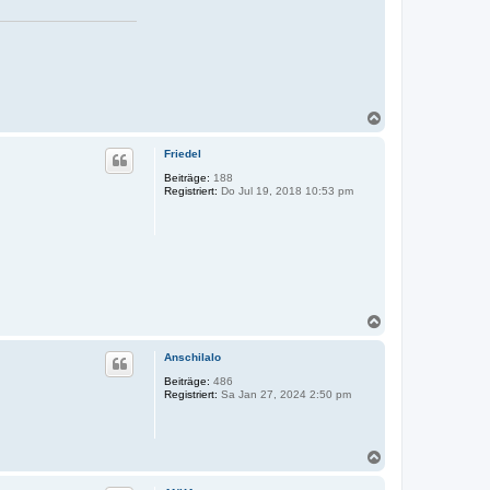
N
a
c
Friedel
h
o
Beiträge:
188
Registriert:
Do Jul 19, 2018 10:53 pm
b
e
n
N
a
c
Anschilalo
h
o
Beiträge:
486
Registriert:
Sa Jan 27, 2024 2:50 pm
b
e
n
N
a
c