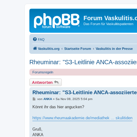
Forum Vaskulitis.
Das Forum für Vaskulitispatienten
FAQ
Vaskulitis.org
Startseite Forum
Vaskulitis in der Presse
Rheuminar: "S3-Leitlinie ANCA-assoziier
Forumsregeln
Antworten
Rheuminar: "S3-Leitlinie ANCA-assoziierte
B
von
ANKA
»
Sa Nov 08, 2025 5:04 pm
e
i
Könnt ihr das hier angucken?
t
r
a
https://www.rheumaakademie.de/mediathek ... skulitiden
g
Gruß,
ANKA