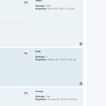
ANKA
h
o
Beiträge:
358
Registriert:
Mi Jul 06, 2022 3:23 pm
b
e
n
N
a
c
Ruffi
h
o
Beiträge:
2
Registriert:
Di Nov 25, 2025 11:36 am
b
e
n
N
a
c
omega
h
o
Beiträge:
194
Registriert:
So Dez 02, 2018 10:58 am
b
e