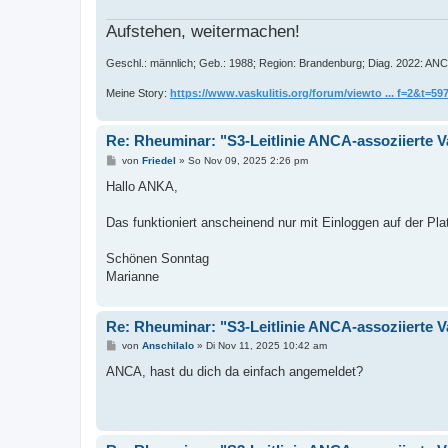
Aufstehen, weitermachen!
Geschl.: männlich; Geb.: 1988; Region: Brandenburg; Diag. 2022: ANC
Meine Story:
https://www.vaskulitis.org/forum/viewto ... f=2&t=59
Re: Rheuminar: "S3-Leitlinie ANCA-assoziierte V
B
von
Friedel
»
So Nov 09, 2025 2:26 pm
e
i
Hallo ANKA,
t
r
a
Das funktioniert anscheinend nur mit Einloggen auf der Pl
g
Schönen Sonntag
Marianne
Re: Rheuminar: "S3-Leitlinie ANCA-assoziierte V
B
von
Anschilalo
»
Di Nov 11, 2025 10:42 am
e
i
ANCA, hast du dich da einfach angemeldet?
t
r
a
g