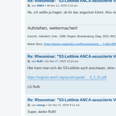
Re: Rheuminar: "S3-Leitlinie ANCA-assoziierte V
B
von
ANKA
»
Mi Nov 12, 2025 3:19 am
e
i
Ne, ich wollte ja fragen, ob ihr das angucken könnt. Also n
t
r
a
g
Aufstehen, weitermachen!
Geschl.: männlich; Geb.: 1988; Region: Brandenburg; Diag. 2022: ANC
Meine Story:
https://www.vaskulitis.org/forum/viewto ... f=2&t=59
Re: Rheuminar: "S3-Leitlinie ANCA-assoziierte V
B
von
Ruffi
»
Do Nov 27, 2025 12:24 am
e
i
Hier kann man sich die S3-Leitlinie auch anschauen, ohne s
t
r
a
https://register.awmf.org/assets/guidel ... 8_2_01.pdf
g
LG Ruffi
Re: Rheuminar: "S3-Leitlinie ANCA-assoziierte V
B
von
omega
»
Do Nov 27, 2025 9:12 am
e
i
Super, danke Ruffi!
t