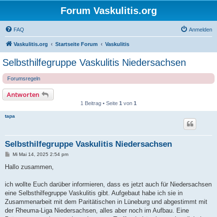
Forum Vaskulitis.org
FAQ
Anmelden
Vaskulitis.org
Startseite Forum
Vaskulitis
Selbsthilfegruppe Vaskulitis Niedersachsen
Forumsregeln
Antworten
1 Beitrag • Seite
1
von
1
tapa
Selbsthilfegruppe Vaskulitis Niedersachsen
B
Mi Mai 14, 2025 2:54 pm
e
i
Hallo zusammen,
t
r
a
ich wollte Euch darüber informieren, dass es jetzt auch für Niedersachsen
g
eine Selbsthilfegruppe Vaskulitis gibt. Aufgebaut habe ich sie in
Zusammenarbeit mit dem Paritätischen in Lüneburg und abgestimmt mit
der Rheuma-Liga Niedersachsen, alles aber noch im Aufbau. Eine