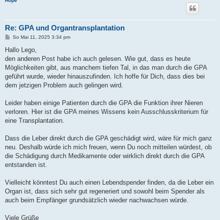
Hope
Re: GPA und Organtransplantation
B
So Mai 11, 2025 3:34 pm
e
i
Hallo Lego,
t
den anderen Post habe ich auch gelesen. Wie gut, dass es heute
r
a
Möglichkeiten gibt, aus manchem tiefen Tal, in das man durch die GPA
g
geführt wurde, wieder hinauszufinden. Ich hoffe für Dich, dass dies bei
dem jetzigen Problem auch gelingen wird.
Leider haben einige Patienten durch die GPA die Funktion ihrer Nieren
verloren. Hier ist die GPA meines Wissens kein Ausschlusskriterium für
eine Transplantation.
Dass die Leber direkt durch die GPA geschädigt wird, wäre für mich ganz
neu. Deshalb würde ich mich freuen, wenn Du noch mitteilen würdest, ob
die Schädigung durch Medikamente oder wirklich direkt durch die GPA
entstanden ist.
Vielleicht könntest Du auch einen Lebendspender finden, da die Leber ein
Organ ist, dass sich sehr gut regeneriert und sowohl beim Spender als
auch beim Empfänger grundsätzlich wieder nachwachsen würde.
Viele Grüße