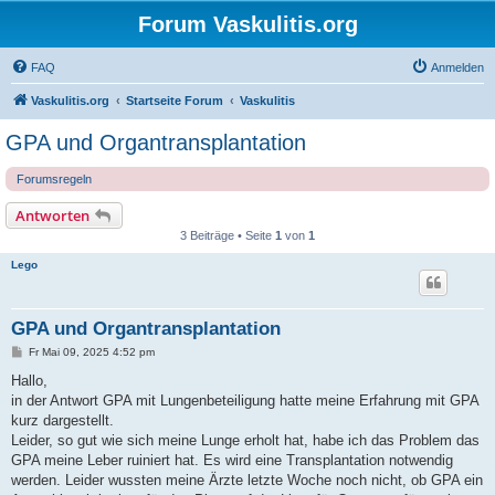
Forum Vaskulitis.org
FAQ
Anmelden
Vaskulitis.org
Startseite Forum
Vaskulitis
GPA und Organtransplantation
Forumsregeln
Antworten
3 Beiträge • Seite
1
von
1
Lego
GPA und Organtransplantation
B
Fr Mai 09, 2025 4:52 pm
e
i
Hallo,
t
in der Antwort GPA mit Lungenbeteiligung hatte meine Erfahrung mit GPA
r
a
kurz dargestellt.
g
Leider, so gut wie sich meine Lunge erholt hat, habe ich das Problem das
GPA meine Leber ruiniert hat. Es wird eine Transplantation notwendig
werden. Leider wussten meine Ärzte letzte Woche noch nicht, ob GPA ein