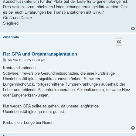
Ausschlusskriterium für den Platz auf der Liste für Organempfänger ist.
Dies solle bis zum nächsten Untersuchungstermin geklärt werden. Gibt
es bei euch Erfahrungen bei Transplantationen mit GPA ?
Gruß und Danke
Siegfried
Anschilalo
Re: GPA und Organtransplantation
B
So Mai 11, 2025 12:33 pm
e
i
Kontraindikationen:
t
Schwere, irreversible Gesundheitsschäden, die eine kurzfristige
r
a
Überlebensfähigkeit signifikant einschränken. Schwerer
g
Lungenhochdruck, fortgeschrittene Tumorerkrankungen außerhalb der
Leber und fehlende Patientenkooperation. Alkoholkonsum, schwere Herz-
oder Lungenerkrankungen.
Nur wegen GPA sollte es gehen, da unsere langfristige
Überlebensfähigkeit ja recht gut ist.
Krebs Herz Lunge bei Nieren