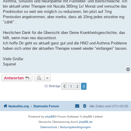
Asthma, Sinusitis und Neuropathie mit Fußheber- und Beinschwäche. Ich
bin aktuell unter Therapie mit Nucala 300mg 1x/ Monat und versuche das
Prednisolon so weit wie möglich zu reduzieren, bin jetzt auf 7mg
Prenisolon angekommen, aber merke, dass ab 10mg jedes einzelne mg
"zählt" .
Herzlichen Dank für die Übersicht über Deine Krankheitsgeschichte, das
hilft, wenn man neu dazustösst.
Ich hoffe Dir geht es aktuell ganz gut und die HNO und Asthma Probleme
haben sich unter der aktuellen Therapie soweit wieder "einfangen" lassen.
Viele Grüße
Squirrel
Antworten
1
2
3
Vorherige
21 Beiträge
Vaskulitis.org
Startseite Forum
Alle Zeiten sind
UTC+02:00
Powered by
phpBB
® Forum Software © phpBB Limited
Deutsche Übersetzung durch
phpBB.de
Datenschutz
|
Nutzungsbedingungen