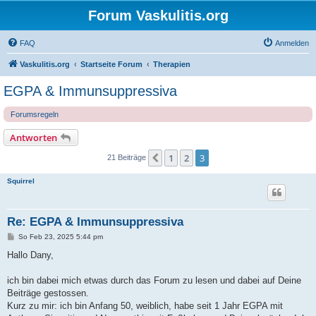
Forum Vaskulitis.org
FAQ
Anmelden
Vaskulitis.org
Startseite Forum
Therapien
EGPA & Immunsuppressiva
Forumsregeln
Antworten
1
2
3
Vorherige
21 Beiträge
Squirrel
Re: EGPA & Immunsuppressiva
B
So Feb 23, 2025 5:44 pm
e
i
Hallo Dany,
t
r
a
ich bin dabei mich etwas durch das Forum zu lesen und dabei auf Deine
g
Beiträge gestossen.
Kurz zu mir: ich bin Anfang 50, weiblich, habe seit 1 Jahr EGPA mit