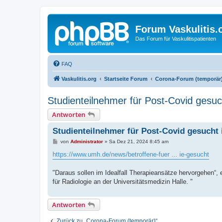
Forum Vaskulitis.
Das Forum für Vaskulitispatienten
FAQ
Vaskulitis.org
Startseite Forum
Corona-Forum (temporär
Studienteilnehmer für Post-Covid gesuch
Antworten
Studienteilnehmer für Post-Covid gesucht 
B
von
Administrator
»
Sa Dez 21, 2024 8:45 am
e
i
https://www.umh.de/news/betroffene-fuer ... ie-gesucht
t
r
a
"Daraus sollen im Idealfall Therapieansätze hervorgehen“, er
g
für Radiologie an der Universitätsmedizin Halle. "
Antworten
Zurück zu „Corona-Forum (temporär)“