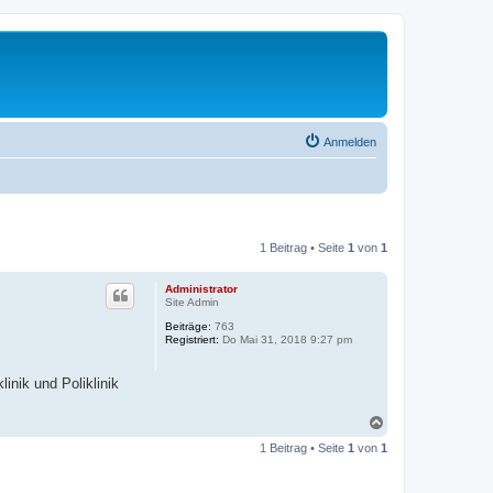
Anmelden
1 Beitrag • Seite
1
von
1
Administrator
Site Admin
Beiträge:
763
Registriert:
Do Mai 31, 2018 9:27 pm
linik und Poliklinik
N
a
1 Beitrag • Seite
1
von
1
c
h
o