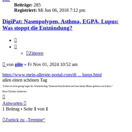
Beiträge:
285
Registriert:
Mi Jun 06, 2018 7:12 pm
DigiPat: Nasenpolypen, Asthma, EGPA, Lupus:
Was stoppt die Entzündung?
Zitieren
Zitieren
Beitrag
von
giite
»
Fr Nov 01, 2024 10:52 am
https://www.mein-allergie-portal.com/di ... lupus.html
allen einen schönen Tag
"Leben ist nicht genug"sagte der Schmetterling."Sonnenschein,Freiheit und eine kleine Blume gehören auch dazu."
Hans Christian Andersen
Nach
oben
Antworten
1 Beitrag • Seite
1
von
1
Zurück zu „Termine“