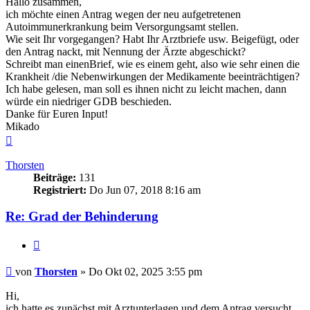
Hallo zusammen,
ich möchte einen Antrag wegen der neu aufgetretenen
Autoimmunerkrankung beim Versorgungsamt stellen.
Wie seit Ihr vorgegangen? Habt Ihr Arztbriefe usw. Beigefügt, oder
den Antrag nackt, mit Nennung der Ärzte abgeschickt?
Schreibt man einenBrief, wie es einem geht, also wie sehr einen die
Krankheit /die Nebenwirkungen der Medikamente beeinträchtigen?
Ich habe gelesen, man soll es ihnen nicht zu leicht machen, dann
würde ein niedriger GDB beschieden.
Danke für Euren Input!
Mikado
Nach
oben
Thorsten
Beiträge:
131
Registriert:
Do Jun 07, 2018 8:16 am
Re: Grad der Behinderung
Zitieren
Beitrag
von
Thorsten
»
Do Okt 02, 2025 3:55 pm
Hi,
ich hatte es zunächst mit Arztunterlagen und dem Antrag versucht.