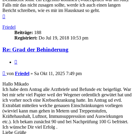
Falls mir das nicht zusagen sollte, werde ich auch einen langen
Bericht schreiben, wie es mir im Hausknast so geht.
Nach
oben
Friedel
Beiträge:
188
Registriert:
Do Jul 19, 2018 10:53 pm
Re: Grad der Behinderung
Zitieren
Beitrag
von
Friedel
»
Sa Okt 11, 2025 7:49 pm
Hallo Mikado
Ich habe dem Antrag alle Arztbriefe und Befunde etc beigefügt. War
bei mir sehr viel Papier weil der Wegener ordentlich gewütet hat und
ich vorher noch eine Krebserkrankung hatte. Im Antrag ud evtl.
Extrablatt mitteilen welche genauen Einschränkungen vorliegen
(wieviel kann man gehen in Metern und Treppenstufen,
Kräftehaushalt, Luftnot, Immunsuppressiion und Auswirkungen
etc.). Ich bekam zunächst 90 und bei Nachprüfung 100 G befristet.
Ich wünsche Dir viel Erfolg .
Liebe Grüße