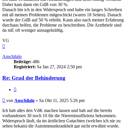
Dabei kam dann ein GdB von 30 %.
Danach bin ich in den Widerspruch und habe ein langes Schreiben
mit all meinen Problemen mitgeschickt (waren 18 Seiten). Danach
wurde der GdB auf 50 % erhöht. Kann also nach meiner Erfahrung
durchaus helfen, die Probleme zu beschreiben. Die Arztbriefe sind
da mE oft weniger aussagekräftig.
VG
Nach
oben
Anschilalo
Beiträge:
486
Registriert:
Sa Jan 27, 2024 2:50 pm
Re: Grad der Behinderung
Zitieren
Beitrag
von
Anschilalo
»
Sa Okt 11, 2025 5:26 pm
Ich hab alles den VdK machen lassen und hab auf die bereits
vorhandenen 30 noch 10 für die Niereninsuffizienz bekommen.
Widerspruch läuft, da im ärztlichen Gutachten (welches ich nie zu
sehen bekam) die Autoimmunkrankheit gar nicht erwähnt wurde.