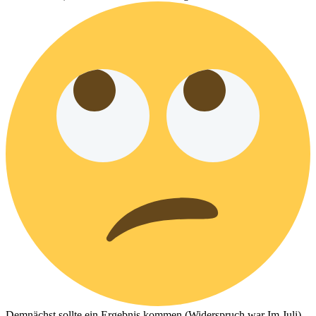
Demnächst sollte ein Ergebnis kommen (Widerspruch war Im Juli).