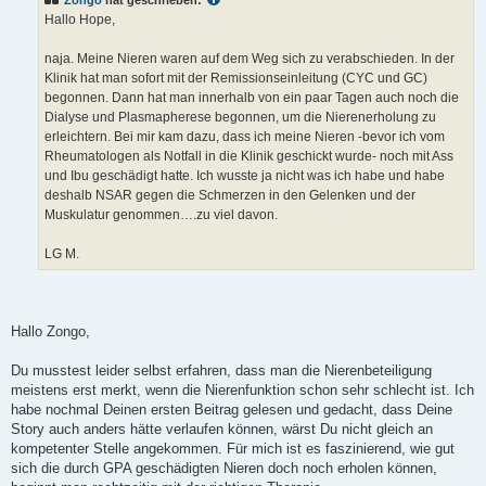
r
a
Hallo Hope,
g
naja. Meine Nieren waren auf dem Weg sich zu verabschieden. In der
Klinik hat man sofort mit der Remissionseinleitung (CYC und GC)
begonnen. Dann hat man innerhalb von ein paar Tagen auch noch die
Dialyse und Plasmapherese begonnen, um die Nierenerholung zu
erleichtern. Bei mir kam dazu, dass ich meine Nieren -bevor ich vom
Rheumatologen als Notfall in die Klinik geschickt wurde- noch mit Ass
und Ibu geschädigt hatte. Ich wusste ja nicht was ich habe und habe
deshalb NSAR gegen die Schmerzen in den Gelenken und der
Muskulatur genommen….zu viel davon.
LG M.
Hallo Zongo,
Du musstest leider selbst erfahren, dass man die Nierenbeteiligung
meistens erst merkt, wenn die Nierenfunktion schon sehr schlecht ist. Ich
habe nochmal Deinen ersten Beitrag gelesen und gedacht, dass Deine
Story auch anders hätte verlaufen können, wärst Du nicht gleich an
kompetenter Stelle angekommen. Für mich ist es faszinierend, wie gut
sich die durch GPA geschädigten Nieren doch noch erholen können,