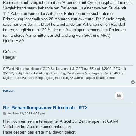
Remission auf, verglichen mit 55 % bei den mit Cyclophosphamid (einem
Vergleichspräparat) behandelten Patienten. In einer zweiten Studie mit
117 Patienten wurde der Anteil der Patienten untersucht, deren
Erkrankung innerhalb von 28 Monaten zurückkehrte. Die Studie ergab,
dass nur 5 % der mit MabThera behandelten Patienten einen Rückfall
hatten, verglichen mit 29 % der mit Azathioprin behandelten Patienten
(ein anderes Arzneimittel zur Behandlung von GPA und MPA).
Quelle EMA
Grüsse
Haegar
GPA mit Nierenbeteiligung (CKD 3a, Krea ca. 1,3, GFR ca. 55) seit 1/2022, RTX seit
3/2022, halbjährliche Erhaltungsdosis 0,5g, Prednisolon 5mg täglich, Cotrim 480mg
täglich, Rosuvastatin 10mg täglich, männlich, 68 Jahre, Region Mittelfranken
Haegar
Re: Behandlungsdauer Rituximab - RTX
B
Mo Nov 13, 2023 4:07 pm
e
i
Hier noch ein sehr interessanter Artikel zur Zelltherapie mit CAR-T
t
Verfahren bei Autoimmunerkrankungen.
r
a
Habe gestern das erste mal davon gehört.
g