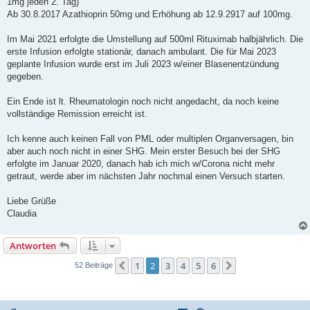
1mg jeden 2. Tag)
Ab 30.8.2017 Azathioprin 50mg und Erhöhung ab 12.9.2917 auf 100mg.
Im Mai 2021 erfolgte die Umstellung auf 500ml Rituximab halbjährlich. Die
erste Infusion erfolgte stationär, danach ambulant. Die für Mai 2023
geplante Infusion wurde erst im Juli 2023 w/einer Blasenentzündung
gegeben.
Ein Ende ist lt. Rheumatologin noch nicht angedacht, da noch keine
vollständige Remission erreicht ist.
Ich kenne auch keinen Fall von PML oder multiplen Organversagen, bin
aber auch noch nicht in einer SHG. Mein erster Besuch bei der SHG
erfolgte im Januar 2020, danach hab ich mich w/Corona nicht mehr
getraut, werde aber im nächsten Jahr nochmal einen Versuch starten.
Liebe Grüße
Claudia
Antworten
1
2
3
4
5
6
Vorherige
Nächste
52 Beiträge