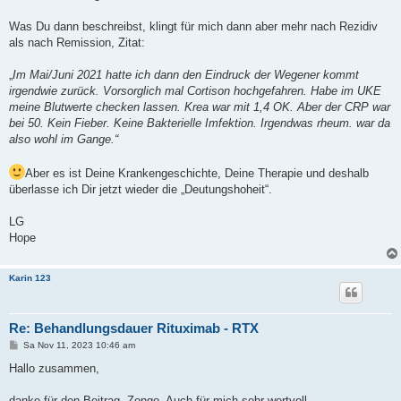
Was Du dann beschreibst, klingt für mich dann aber mehr nach Rezidiv
als nach Remission, Zitat:
„
Im Mai/Juni 2021 hatte ich dann den Eindruck der Wegener kommt
irgendwie zurück. Vorsorglich mal Cortison hochgefahren. Habe im UKE
meine Blutwerte checken lassen. Krea war mit 1,4 OK. Aber der CRP war
bei 50. Kein Fieber. Keine Bakterielle Imfektion. Irgendwas rheum. war da
also wohl im Gange.“
Aber es ist Deine Krankengeschichte, Deine Therapie und deshalb
überlasse ich Dir jetzt wieder die „Deutungshoheit“.
LG
Hope
Karin 123
Re: Behandlungsdauer Rituximab - RTX
B
Sa Nov 11, 2023 10:46 am
e
i
Hallo zusammen,
t
r
a
danke für den Beitrag, Zongo. Auch für mich sehr wertvoll.