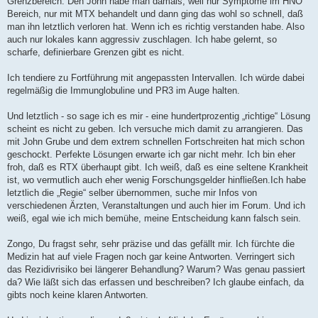
Grenzbereich. Den John habe man damals, weil nur Symptome im HNO
Bereich, nur mit MTX behandelt und dann ging das wohl so schnell, daß
man ihn letztlich verloren hat. Wenn ich es richtig verstanden habe. Also
auch nur lokales kann aggressiv zuschlagen. Ich habe gelernt, so
scharfe, definierbare Grenzen gibt es nicht.
Ich tendiere zu Fortführung mit angepassten Intervallen. Ich würde dabei
regelmäßig die Immunglobuline und PR3 im Auge halten.
Und letztlich - so sage ich es mir - eine hundertprozentig „richtige“ Lösung
scheint es nicht zu geben. Ich versuche mich damit zu arrangieren. Das
mit John Grube und dem extrem schnellen Fortschreiten hat mich schon
geschockt. Perfekte Lösungen erwarte ich gar nicht mehr. Ich bin eher
froh, daß es RTX überhaupt gibt. Ich weiß, daß es eine seltene Krankheit
ist, wo vermutlich auch eher wenig Forschungsgelder hinfließen.Ich habe
letztlich die „Regie“ selber übernommen, suche mir Infos von
verschiedenen Ärzten, Veranstaltungen und auch hier im Forum. Und ich
weiß, egal wie ich mich bemühe, meine Entscheidung kann falsch sein.
Zongo, Du fragst sehr, sehr präzise und das gefällt mir. Ich fürchte die
Medizin hat auf viele Fragen noch gar keine Antworten. Verringert sich
das Rezidivrisiko bei längerer Behandlung? Warum? Was genau passiert
da? Wie läßt sich das erfassen und beschreiben? Ich glaube einfach, da
gibts noch keine klaren Antworten.