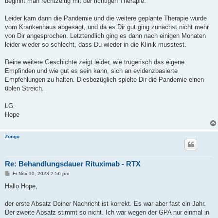
beginnt man rechtzeitig mit der richtigen Therapie.
Leider kam dann die Pandemie und die weitere geplante Therapie wurde
vom Krankenhaus abgesagt, und da es Dir gut ging zunächst nicht mehr
von Dir angesprochen. Letztendlich ging es dann nach einigen Monaten
leider wieder so schlecht, dass Du wieder in die Klinik musstest.
Deine weitere Geschichte zeigt leider, wie trügerisch das eigene
Empfinden und wie gut es sein kann, sich an evidenzbasierte
Empfehlungen zu halten. Diesbezüglich spielte Dir die Pandemie einen
üblen Streich.
LG
Hope
Zongo
Re: Behandlungsdauer Rituximab - RTX
B
Fr Nov 10, 2023 2:56 pm
e
i
Hallo Hope,
t
r
a
der erste Absatz Deiner Nachricht ist korrekt. Es war aber fast ein Jahr.
g
Der zweite Absatz stimmt so nicht. Ich war wegen der GPA nur einmal in