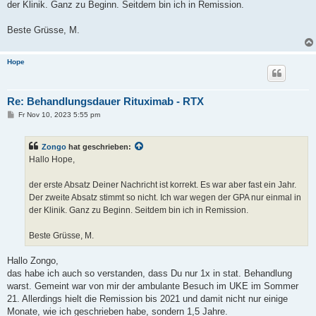
der Klinik. Ganz zu Beginn. Seitdem bin ich in Remission.
Beste Grüsse, M.
Hope
Re: Behandlungsdauer Rituximab - RTX
B
Fr Nov 10, 2023 5:55 pm
e
i
t
Zongo
hat geschrieben:
r
a
Hallo Hope,
g
der erste Absatz Deiner Nachricht ist korrekt. Es war aber fast ein Jahr.
Der zweite Absatz stimmt so nicht. Ich war wegen der GPA nur einmal in
der Klinik. Ganz zu Beginn. Seitdem bin ich in Remission.
Beste Grüsse, M.
Hallo Zongo,
das habe ich auch so verstanden, dass Du nur 1x in stat. Behandlung
warst. Gemeint war von mir der ambulante Besuch im UKE im Sommer
21. Allerdings hielt die Remission bis 2021 und damit nicht nur einige
Monate, wie ich geschrieben habe, sondern 1,5 Jahre.