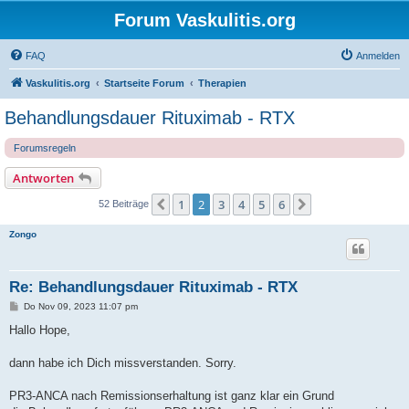
Forum Vaskulitis.org
FAQ
Anmelden
Vaskulitis.org
Startseite Forum
Therapien
Behandlungsdauer Rituximab - RTX
Forumsregeln
Antworten
1
2
3
4
5
6
Vorherige
Nächste
52 Beiträge
Zongo
Re: Behandlungsdauer Rituximab - RTX
B
Do Nov 09, 2023 11:07 pm
e
i
Hallo Hope,
t
r
a
dann habe ich Dich missverstanden. Sorry.
g
PR3-ANCA nach Remissionserhaltung ist ganz klar ein Grund