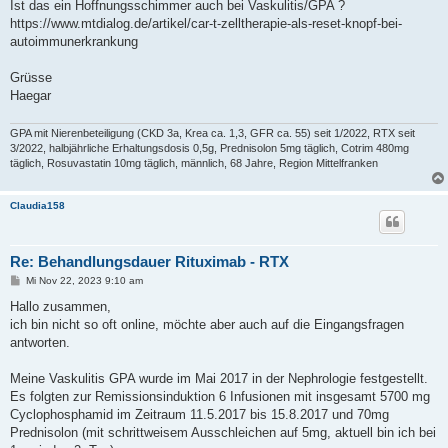
Ist das ein Hoffnungsschimmer auch bei Vaskulitis/GPA ?
https://www.mtdialog.de/artikel/car-t-zelltherapie-als-reset-knopf-bei-
autoimmunerkrankung
Grüsse
Haegar
GPA mit Nierenbeteiligung (CKD 3a, Krea ca. 1,3, GFR ca. 55) seit 1/2022, RTX seit
3/2022, halbjährliche Erhaltungsdosis 0,5g, Prednisolon 5mg täglich, Cotrim 480mg
täglich, Rosuvastatin 10mg täglich, männlich, 68 Jahre, Region Mittelfranken
Claudia158
Re: Behandlungsdauer Rituximab - RTX
B
Mi Nov 22, 2023 9:10 am
e
i
Hallo zusammen,
t
ich bin nicht so oft online, möchte aber auch auf die Eingangsfragen
r
a
antworten.
g
Meine Vaskulitis GPA wurde im Mai 2017 in der Nephrologie festgestellt.
Es folgten zur Remissionsinduktion 6 Infusionen mit insgesamt 5700 mg
Cyclophosphamid im Zeitraum 11.5.2017 bis 15.8.2017 und 70mg
Prednisolon (mit schrittweisem Ausschleichen auf 5mg, aktuell bin ich bei