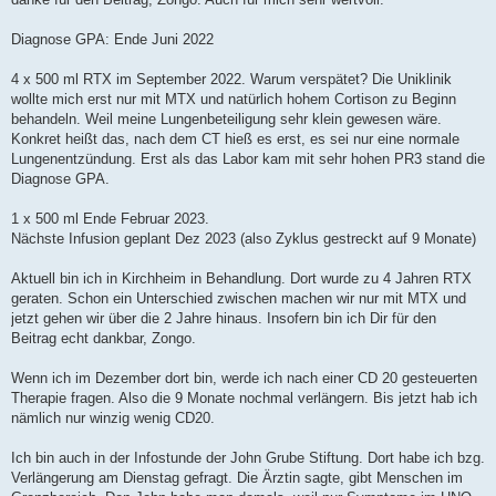
g
Diagnose GPA: Ende Juni 2022
4 x 500 ml RTX im September 2022. Warum verspätet? Die Uniklinik
wollte mich erst nur mit MTX und natürlich hohem Cortison zu Beginn
behandeln. Weil meine Lungenbeteiligung sehr klein gewesen wäre.
Konkret heißt das, nach dem CT hieß es erst, es sei nur eine normale
Lungenentzündung. Erst als das Labor kam mit sehr hohen PR3 stand die
Diagnose GPA.
1 x 500 ml Ende Februar 2023.
Nächste Infusion geplant Dez 2023 (also Zyklus gestreckt auf 9 Monate)
Aktuell bin ich in Kirchheim in Behandlung. Dort wurde zu 4 Jahren RTX
geraten. Schon ein Unterschied zwischen machen wir nur mit MTX und
jetzt gehen wir über die 2 Jahre hinaus. Insofern bin ich Dir für den
Beitrag echt dankbar, Zongo.
Wenn ich im Dezember dort bin, werde ich nach einer CD 20 gesteuerten
Therapie fragen. Also die 9 Monate nochmal verlängern. Bis jetzt hab ich
nämlich nur winzig wenig CD20.
Ich bin auch in der Infostunde der John Grube Stiftung. Dort habe ich bzg.
Verlängerung am Dienstag gefragt. Die Ärztin sagte, gibt Menschen im