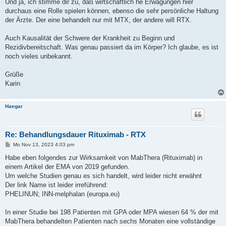
Und ja, ich stimme dir zu, daß wirtschaftlich he Erwägungen hier
durchaus eine Rolle spielen können, ebenso die sehr persönliche Haltung
der Ärzte. Der eine behandelt nur mit MTX, der andere will RTX.
Auch Kausalität der Schwere der Krankheit zu Beginn und
Rezidivbereitschaft. Was genau passiert da im Körper? Ich glaube, es ist
noch vieles unbekannt.
Grüße
Karin
Haegar
Re: Behandlungsdauer Rituximab - RTX
B
Mo Nov 13, 2023 4:03 pm
e
i
Habe eben folgendes zur Wirksamkeit von MabThera (Rituximab) in
t
einem Artikel der EMA von 2019 gefunden.
r
a
Um welche Studien genau es sich handelt, wird leider nicht erwähnt
g
Der link Name ist leider irreführend:
PHELINUN; INN-melphalan (europa.eu)
In einer Studie bei 198 Patienten mit GPA oder MPA wiesen 64 % der mit
MabThera behandelten Patienten nach sechs Monaten eine vollständige