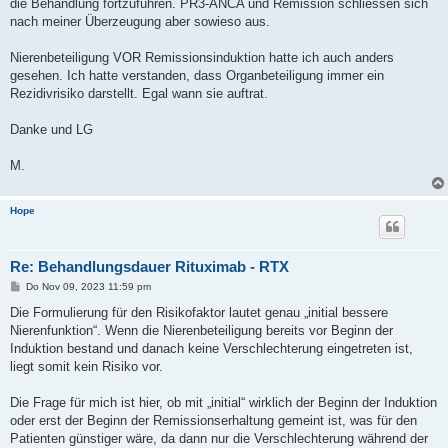
die Behandlung fortzuführen. PR3-ANCA und Remission schliessen sich
nach meiner Überzeugung aber sowieso aus.
Nierenbeteiligung VOR Remissionsinduktion hatte ich auch anders
gesehen. Ich hatte verstanden, dass Organbeteiligung immer ein
Rezidivrisiko darstellt. Egal wann sie auftrat.
Danke und LG
M.
Hope
Re: Behandlungsdauer Rituximab - RTX
B
Do Nov 09, 2023 11:59 pm
e
i
Die Formulierung für den Risikofaktor lautet genau „initial bessere
t
Nierenfunktion“. Wenn die Nierenbeteiligung bereits vor Beginn der
r
a
Induktion bestand und danach keine Verschlechterung eingetreten ist,
g
liegt somit kein Risiko vor.
Die Frage für mich ist hier, ob mit „initial“ wirklich der Beginn der Induktion
oder erst der Beginn der Remissionserhaltung gemeint ist, was für den
Patienten günstiger wäre, da dann nur die Verschlechterung während der