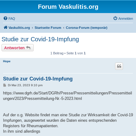
Forum Vaskulitis.org
FAQ
Anmelden
Vaskulitis.org
Startseite Forum
Corona-Forum (temporär)
Studie zur Covid-19-Impfung
Antworten
1 Beitrag • Seite
1
von
1
Hope
Studie zur Covid-19-Impfung
B
Di Mai 23, 2023 9:10 pm
e
i
https://www.dgrh.de/Start/DGRh/Presse/Pressemitteilungen/Pressemitteil
t
ungen/2023/Pressemitteilung-Nr.-5-2023.html
r
a
g
Auf der o.g. Website findet man eine Studie zur Wirksamkeit der Covid-19
Impfungen, ausgewertet wurden die Daten eines entsprechenden
Registers für Rheumapatienten.
In ihm sind allerdings