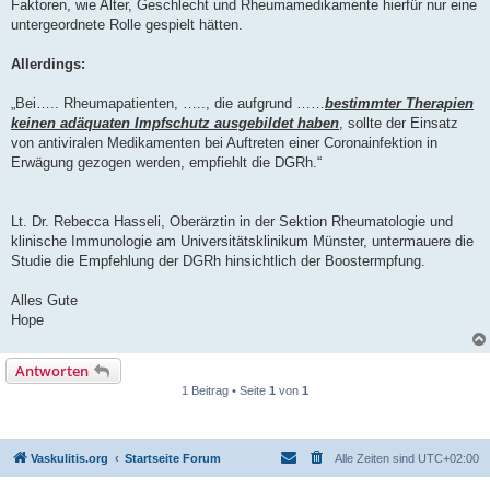
Faktoren, wie Alter, Geschlecht und Rheumamedikamente hierfür nur eine
untergeordnete Rolle gespielt hätten.
Allerdings:
„Bei….. Rheumapatienten, ….., die aufgrund ……
bestimmter Therapien
keinen adäquaten Impfschutz ausgebildet haben
, sollte der Einsatz
von antiviralen Medikamenten bei Auftreten einer Coronainfektion in
Erwägung gezogen werden, empfiehlt die DGRh.“
Lt. Dr. Rebecca Hasseli, Oberärztin in der Sektion Rheumatologie und
klinische Immunologie am Universitätsklinikum Münster, untermauere die
Studie die Empfehlung der DGRh hinsichtlich der Boostermpfung.
Alles Gute
Hope
Antworten
1 Beitrag • Seite
1
von
1
Vaskulitis.org
Startseite Forum
Alle Zeiten sind
UTC+02:00