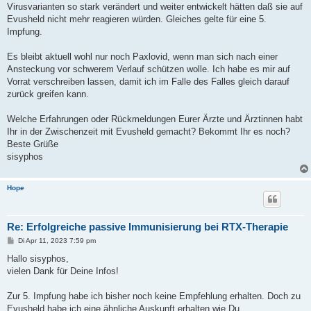
Virusvarianten so stark verändert und weiter entwickelt hätten daß sie auf
Evusheld nicht mehr reagieren würden. Gleiches gelte für eine 5.
Impfung.
Es bleibt aktuell wohl nur noch Paxlovid, wenn man sich nach einer
Ansteckung vor schwerem Verlauf schützen wolle. Ich habe es mir auf
Vorrat verschreiben lassen, damit ich im Falle des Falles gleich darauf
zurück greifen kann.
Welche Erfahrungen oder Rückmeldungen Eurer Ärzte und Ärztinnen habt
Ihr in der Zwischenzeit mit Evusheld gemacht? Bekommt Ihr es noch?
Beste Grüße
sisyphos
Hope
Re: Erfolgreiche passive Immunisierung bei RTX-Therapie
B
Di Apr 11, 2023 7:59 pm
e
i
Hallo sisyphos,
t
vielen Dank für Deine Infos!
r
a
g
Zur 5. Impfung habe ich bisher noch keine Empfehlung erhalten. Doch zu
Evusheld habe ich eine ähnliche Auskunft erhalten wie Du.