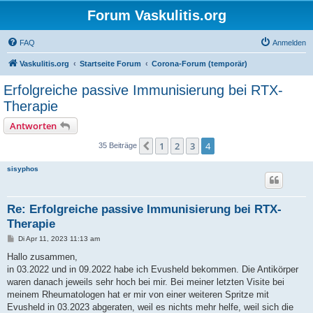
Forum Vaskulitis.org
FAQ
Anmelden
Vaskulitis.org
Startseite Forum
Corona-Forum (temporär)
Erfolgreiche passive Immunisierung bei RTX-
Therapie
Antworten
1
2
3
4
Vorherige
35 Beiträge
sisyphos
Re: Erfolgreiche passive Immunisierung bei RTX-
Therapie
B
Di Apr 11, 2023 11:13 am
e
i
Hallo zusammen,
t
in 03.2022 und in 09.2022 habe ich Evusheld bekommen. Die Antikörper
r
a
waren danach jeweils sehr hoch bei mir. Bei meiner letzten Visite bei
g
meinem Rheumatologen hat er mir von einer weiteren Spritze mit
Evusheld in 03.2023 abgeraten, weil es nichts mehr helfe, weil sich die