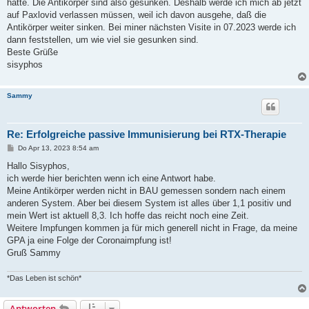
hatte. Die Antikörper sind also gesunken. Deshalb werde ich mich ab jetzt
auf Paxlovid verlassen müssen, weil ich davon ausgehe, daß die
Antikörper weiter sinken. Bei miner nächsten Visite in 07.2023 werde ich
dann feststellen, um wie viel sie gesunken sind.
Beste Grüße
sisyphos
Sammy
Re: Erfolgreiche passive Immunisierung bei RTX-Therapie
B
Do Apr 13, 2023 8:54 am
e
i
Hallo Sisyphos,
t
ich werde hier berichten wenn ich eine Antwort habe.
r
a
Meine Antikörper werden nicht in BAU gemessen sondern nach einem
g
anderen System. Aber bei diesem System ist alles über 1,1 positiv und
mein Wert ist aktuell 8,3. Ich hoffe das reicht noch eine Zeit.
Weitere Impfungen kommen ja für mich generell nicht in Frage, da meine
GPA ja eine Folge der Coronaimpfung ist!
Gruß Sammy
*Das Leben ist schön*
Antworten