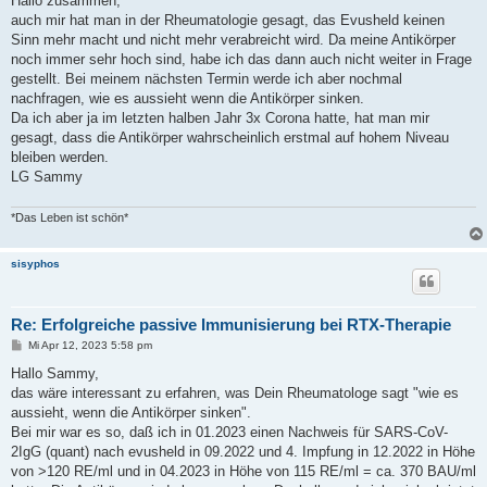
Hallo zusammen,
t
auch mir hat man in der Rheumatologie gesagt, das Evusheld keinen
r
a
Sinn mehr macht und nicht mehr verabreicht wird. Da meine Antikörper
g
noch immer sehr hoch sind, habe ich das dann auch nicht weiter in Frage
gestellt. Bei meinem nächsten Termin werde ich aber nochmal
nachfragen, wie es aussieht wenn die Antikörper sinken.
Da ich aber ja im letzten halben Jahr 3x Corona hatte, hat man mir
gesagt, dass die Antikörper wahrscheinlich erstmal auf hohem Niveau
bleiben werden.
LG Sammy
*Das Leben ist schön*
sisyphos
Re: Erfolgreiche passive Immunisierung bei RTX-Therapie
B
Mi Apr 12, 2023 5:58 pm
e
i
Hallo Sammy,
t
das wäre interessant zu erfahren, was Dein Rheumatologe sagt "wie es
r
a
aussieht, wenn die Antikörper sinken".
g
Bei mir war es so, daß ich in 01.2023 einen Nachweis für SARS-CoV-
2IgG (quant) nach evusheld in 09.2022 und 4. Impfung in 12.2022 in Höhe
von >120 RE/ml und in 04.2023 in Höhe von 115 RE/ml = ca. 370 BAU/ml