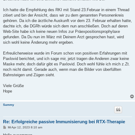
Ich hatte die Empfehlung des RKI mit Stand 23.Februar in einem Thread
zitiert und bin der Ansicht, dass wir zu dem genannten Personenkreis
gehören. Da ich die ärztliche Auskunft vor dem 23. Februar erhalten hatte,
dachte ich, die DGRh würde sich dem nun anschließen. Doch auf deren
Web-Site habe ich keine neuen Infos zur Präexpositionsprophylaxe
gefunden. Da Du nun im März mit Deinem Arzt gesprochen hast, wird
sich wohl keine Änderung mehr ergeben.
Erfreulicherweise wurde im Forum schon von positiven Erfahrungen mit
Paxlovid berichtet, und ich sage mir, jetzt tragen die Anderen zwar keine
Maske mehr, doch dafür gibt es Paxlovid. Doch wohl fühle ich mich z.Zt.
noch nicht damit. Gerade auch, wenn man die Bilder von überfüllten
Bahnsteigen und Zügen sieht.
Viele Grüße
Hope
Sammy
Re: Erfolgreiche passive Immunisierung bei RTX-Therapie
B
Mi Apr 12, 2023 8:10 am
e
i