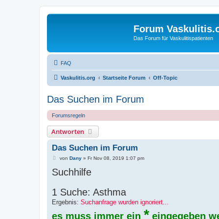
Forum Vaskulitis.
Das Forum für Vaskulitispatienten
FAQ
Vaskulitis.org
Startseite Forum
Off-Topic
Das Suchen im Forum
Forumsregeln
Antworten
Das Suchen im Forum
B
von
Dany
»
Fr Nov 08, 2019 1:07 pm
e
Suchhilfe
i
t
r
a
1 Suche: Asthma
g
Ergebnis:
Suchanfrage wurden ignoriert...
*
es muss immer ein
eingegeben w