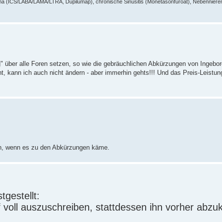
a (ICS/LABA/LAMA/LTRA, Dupilumap), chronische Sinusitis (Monetasonfuroat), Nebennieren
" über alle Foren setzen, so wie die gebräuchlichen Abkürzungen von Ingebo
, kann ich auch nicht ändern - aber immerhin gehts!!! Und das Preis-Leistung
hön, wenn es zu den Abkürzungen käme.
gestellt:
f voll auszuschreiben, stattdessen ihn vorher abzu