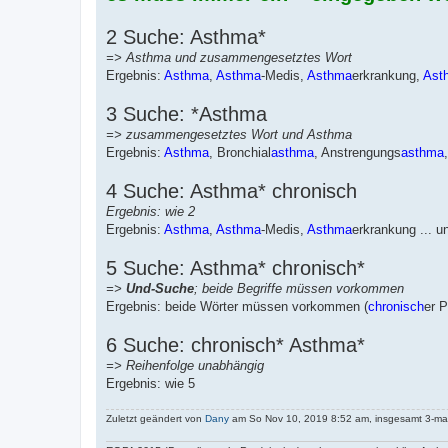
2 Suche: Asthma*
=> Asthma und zusammengesetztes Wort
Ergebnis:
Asthma
,
Asthma
-Medis,
Asthma
erkrankung,
Ast
3 Suche: *Asthma
=> zusammengesetztes Wort und Asthma
Ergebnis:
Asthma
, Bronchial
asthma
, Anstrengungs
asthma
,
4 Suche: Asthma* chronisch
Ergebnis: wie 2
Ergebnis:
Asthma
,
Asthma
-Medis,
Asthma
erkrankung ... u
5 Suche: Asthma* chronisch*
=>
Und-Suche
; beide Begriffe müssen vorkommen
Ergebnis: beide Wörter müssen vorkommen (
chronisch
er P
6 Suche: chronisch* Asthma*
=> Reihenfolge unabhängig
Ergebnis: wie 5
Zuletzt geändert von
Dany
am So Nov 10, 2019 8:52 am, insgesamt 3-mal