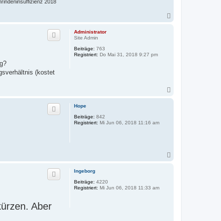
rindeninsuffizienz 2018
N
a
c
Administrator
h
Site Admin
o
Beiträge:
763
b
Registriert:
Do Mai 31, 2018 9:27 pm
e
rg?
n
sverhältnis (kostet
N
a
c
Hope
h
Beiträge:
842
o
Registriert:
Mi Jun 06, 2018 11:16 am
b
e
n
N
a
c
Ingeborg
h
Beiträge:
4220
o
Registriert:
Mi Jun 06, 2018 11:33 am
b
e
n
kürzen. Aber