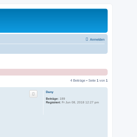
Anmelden
4 Beiträge • Seite
1
von
1
Dany
Beiträge:
189
Registriert:
Fr Jun 08, 2018 12:27 pm