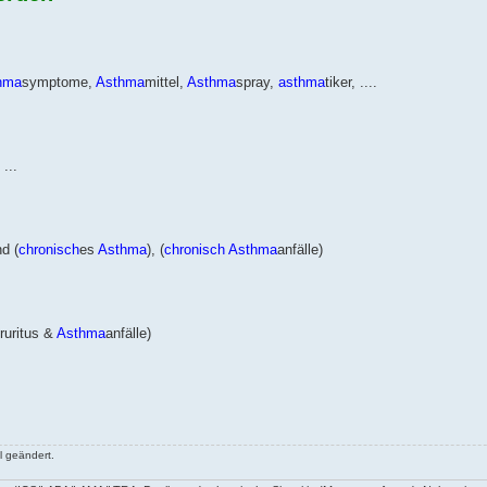
hma
symptome,
Asthma
mittel,
Asthma
spray,
asthma
tiker, ....
 ...
nd (
chronisch
es
Asthma
), (
chronisch
Asthma
anfälle)
ruritus &
Asthma
anfälle)
 geändert.