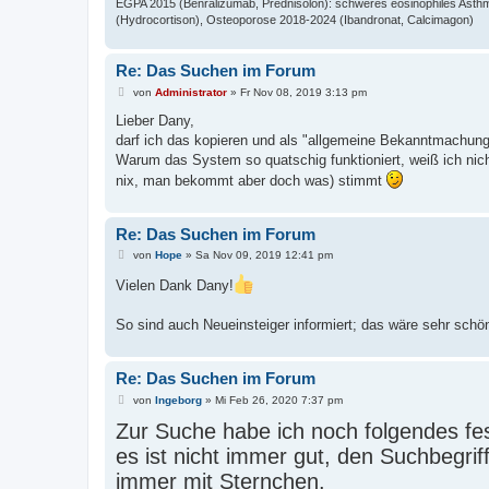
EGPA 2015 (Benralizumab, Prednisolon): schweres eosinophiles Asthm
(Hydrocortison), Osteoporose 2018-2024 (Ibandronat, Calcimagon)
Re: Das Suchen im Forum
B
von
Administrator
»
Fr Nov 08, 2019 3:13 pm
e
i
Lieber Dany,
t
darf ich das kopieren und als "allgemeine Bekanntmachung
r
a
Warum das System so quatschig funktioniert, weiß ich nicht
g
nix, man bekommt aber doch was) stimmt
Re: Das Suchen im Forum
B
von
Hope
»
Sa Nov 09, 2019 12:41 pm
e
i
Vielen Dank Dany!
t
r
a
So sind auch Neueinsteiger informiert; das wäre sehr sc
g
Re: Das Suchen im Forum
B
von
Ingeborg
»
Mi Feb 26, 2020 7:37 pm
e
Zur Suche habe ich noch folgendes fest
i
t
es ist nicht immer gut, den Suchbegrif
r
a
immer mit Sternchen.
g