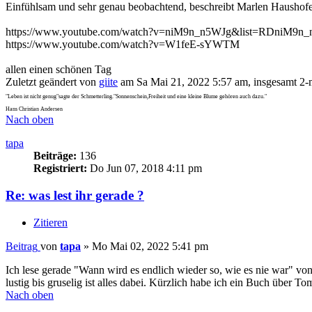
Einfühlsam und sehr genau beobachtend, beschreibt Marlen Haushofer 
https://www.youtube.com/watch?v=niM9n_n5WJg&list=RDniM9n_n
https://www.youtube.com/watch?v=W1feE-sYWTM
allen einen schönen Tag
Zuletzt geändert von
giite
am Sa Mai 21, 2022 5:57 am, insgesamt 2-m
"Leben ist nicht genug"sagte der Schmetterling."Sonnenschein,Freiheit und eine kleine Blume gehören auch dazu."
Hans Christian Andersen
Nach oben
tapa
Beiträge:
136
Registriert:
Do Jun 07, 2018 4:11 pm
Re: was lest ihr gerade ?
Zitieren
Beitrag
von
tapa
»
Mo Mai 02, 2022 5:41 pm
Ich lese gerade "Wann wird es endlich wieder so, wie es nie war" vo
lustig bis gruselig ist alles dabei. Kürzlich habe ich ein Buch über 
Nach oben