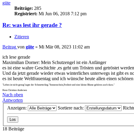
giite
Beiträge:
285
Registriert:
Mi Jun 06, 2018 7:12 pm
Re: was lest ihr gerade ?
Zitieren
Beitrag
von
giite
»
Mi Mär 08, 2023 11:02 am
ich lese gerade
Maximilian Dorner: Mein Schutzengel ist ein Anfänger
es ist eine wahre Geschichte ,es geht um Trösten und getröstet werden
Und da jetzt gerade wieder etwas winterliches unterwegs ist gibt es 
es ist heute Weltfrauentag und ich wünsche heute allen einen schönen
"Leben ist nicht genug"sagte der Schmetterling."Sonnenschein,Freiheit und eine kleine Blume gehören auch dazu."
Hans Christian Andersen
Nach oben
Antworten
Anzeigen:
Sortiere nach:
Richt
18 Beiträge