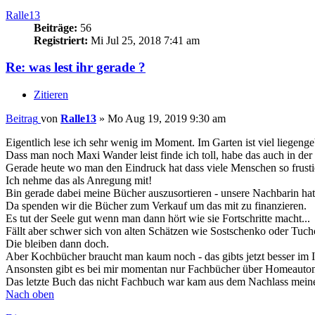
Ralle13
Beiträge:
56
Registriert:
Mi Jul 25, 2018 7:41 am
Re: was lest ihr gerade ?
Zitieren
Beitrag
von
Ralle13
»
Mo Aug 19, 2019 9:30 am
Eigentlich lese ich sehr wenig im Moment. Im Garten ist viel liegeng
Dass man noch Maxi Wander leist finde ich toll, habe das auch in der
Gerade heute wo man den Eindruck hat dass viele Menschen so frustier
Ich nehme das als Anregung mit!
Bin gerade dabei meine Bücher auszusortieren - unsere Nachbarin hat
Da spenden wir die Bücher zum Verkauf um das mit zu finanzieren.
Es tut der Seele gut wenn man dann hört wie sie Fortschritte macht...
Fällt aber schwer sich von alten Schätzen wie Sostschenko oder Tucho
Die bleiben dann doch.
Aber Kochbücher braucht man kaum noch - das gibts jetzt besser im I
Ansonsten gibt es bei mir momentan nur Fachbücher über Homeautomat
Das letzte Buch das nicht Fachbuch war kam aus dem Nachlass meine
Nach oben