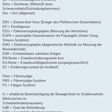
Diclo = Diclofenac (Wirkstoff eines
Schmerzmittels/Entzündungshemmers)
Doc = Arzt (allgemein)
EBV = Ebstein-Barr-Virus (Erreger des Pfeifferschen Drüsenfiebers)
ED = Erstdiagnose
EEG = Elektroencephalographie (Messung der Hirnströme)
EGPA = eosinophile Granulomatose mit Polyangiitis (früher Churg-
Strauss-Syndrom)
EMG = Elektromyographie (diagnostische Methode zur Messung der
Muskelaktivität)
ENA = Extrahierbares nukleäres Antigen
EM-Rente = Erwerbsminderungsrente bzw.
EU-Rente = Erwerbsunfähigkeitsrente (umgangssprachlich)
EZ = Ernährungszustand (im Arztbrief)
Fibro = Fibromyalgie
FMS = Fibromyalgie-Syndrom
FS = Fatigue Syndrom
G = erhebliche Beeinträchtigung der Beweglichkeit im Straßenverkehr
(Merkzeichen im
Schwerbehindertenausweis)
GdB = Grad der Behinderung