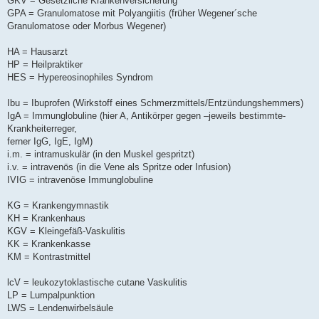
GKV = Gesetzliche Krankenversicherung
GPA = Granulomatose mit Polyangiitis (früher Wegener´sche
Granulomatose oder Morbus Wegener)
HA = Hausarzt
HP = Heilpraktiker
HES = Hypereosinophiles Syndrom
Ibu = Ibuprofen (Wirkstoff eines Schmerzmittels/Entzündungshemmers)
IgA = Immunglobuline (hier A, Antikörper gegen –jeweils bestimmte-
Krankheiterreger,
ferner IgG, IgE, IgM)
i.m. = intramuskulär (in den Muskel gespritzt)
i.v. = intravenös (in die Vene als Spritze oder Infusion)
IVIG = intravenöse Immunglobuline
KG = Krankengymnastik
KH = Krankenhaus
KGV = Kleingefäß-Vaskulitis
KK = Krankenkasse
KM = Kontrastmittel
lcV = leukozytoklastische cutane Vaskulitis
LP = Lumpalpunktion
LWS = Lendenwirbelsäule