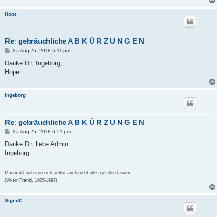
Hope
Re: gebräuchliche A B K Ü R Z U N G E N
B
Sa Aug 25, 2018 5:11 pm
e
i
Danke Dir, Ingeborg,
t
Hope
r
a
g
Ingeborg
Re: gebräuchliche A B K Ü R Z U N G E N
B
Sa Aug 25, 2018 6:51 pm
e
i
Danke Dir, liebe Admin.
t
Ingeborg
r
a
g
Man muß sich von sich selbst auch nicht alles gefallen lassen.
(Viktor Frankl, 1905-1997)
SigridC