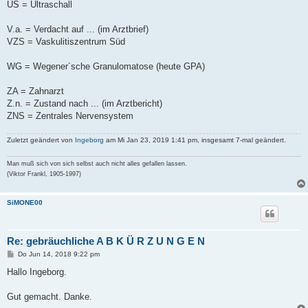
US = Ultraschall
V.a. = Verdacht auf ... (im Arztbrief)
VZS = Vaskulitiszentrum Süd
WG = Wegener´sche Granulomatose (heute GPA)
ZA = Zahnarzt
Z.n. = Zustand nach ... (im Arztbericht)
ZNS = Zentrales Nervensystem
Zuletzt geändert von
Ingeborg
am Mi Jan 23, 2019 1:41 pm, insgesamt 7-mal geändert.
Man muß sich von sich selbst auch nicht alles gefallen lassen.
(Viktor Frankl, 1905-1997)
SiMONE00
Re: gebräuchliche A B K Ü R Z U N G E N
B
Do Jun 14, 2018 9:22 pm
e
i
Hallo Ingeborg.
t
r
a
Gut gemacht. Danke.
g