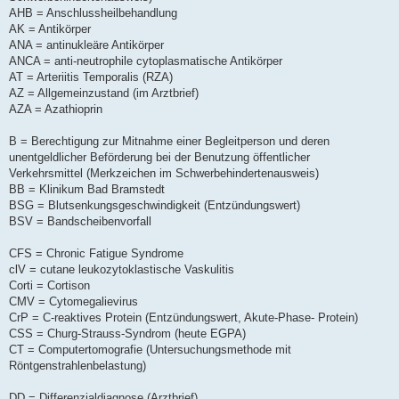
AHB = Anschlussheilbehandlung
AK = Antikörper
ANA = antinukleäre Antikörper
ANCA = anti-neutrophile cytoplasmatische Antikörper
AT = Arteriitis Temporalis (RZA)
AZ = Allgemeinzustand (im Arztbrief)
AZA = Azathioprin
B = Berechtigung zur Mitnahme einer Begleitperson und deren
unentgeldlicher Beförderung bei der Benutzung öffentlicher
Verkehrsmittel (Merkzeichen im Schwerbehindertenausweis)
BB = Klinikum Bad Bramstedt
BSG = Blutsenkungsgeschwindigkeit (Entzündungswert)
BSV = Bandscheibenvorfall
CFS = Chronic Fatigue Syndrome
clV = cutane leukozytoklastische Vaskulitis
Corti = Cortison
CMV = Cytomegalievirus
CrP = C-reaktives Protein (Entzündungswert, Akute-Phase- Protein)
CSS = Churg-Strauss-Syndrom (heute EGPA)
CT = Computertomografie (Untersuchungsmethode mit
Röntgenstrahlenbelastung)
DD = Differenzialdiagnose (Arztbrief)