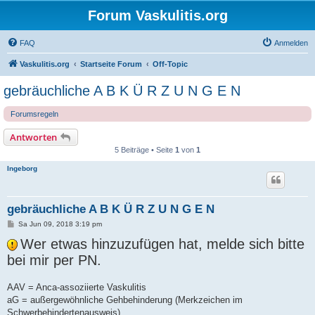
Forum Vaskulitis.org
FAQ
Anmelden
Vaskulitis.org
Startseite Forum
Off-Topic
gebräuchliche A B K Ü R Z U N G E N
Forumsregeln
Antworten
5 Beiträge • Seite
1
von
1
Ingeborg
gebräuchliche A B K Ü R Z U N G E N
B
Sa Jun 09, 2018 3:19 pm
e
i
Wer etwas hinzuzufügen hat, melde sich bitte
t
bei mir per PN.
r
a
g
AAV = Anca-assoziierte Vaskulitis
aG = außergewöhnliche Gehbehinderung (Merkzeichen im
Schwerbehindertenausweis)