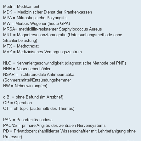
Medi = Medikament
MDK = Medizinischer Dienst der Krankenkassen
MPA = Mikroskopische Polyangiitis
MW = Morbus Wegener (heute GPA)
MRSA= methicillin-resistenter Staphylococcus Aureus
MRT = Magnetresonanztomografie (Untersuchungsmethode ohne
Strahlenbelastung)
MTX = Methotrexat
MVZ = Medizinisches Versorgungszentrum
NLG = Nervenleitgeschwindigkeit (diagnostische Methode bei PNP)
NNH = Nasennebenhöhlen
NSAR = nichtsteroidale Antirheumatika
(Schmerzmittel/Entzündungshemmer
NW = Nebenwirkung(en)
o.B. = ohne Befund (im Arztbrief)
OP = Operation
OT = off topic (außerhalb des Themas)
PAN = Panarteriitis nodosa
PACNS = primäre Angiitis des zentralen Nervensystems
PD = Privatdozent (habilitierter Wissenschaftler mit Lehrbefähigung ohne
Professur)