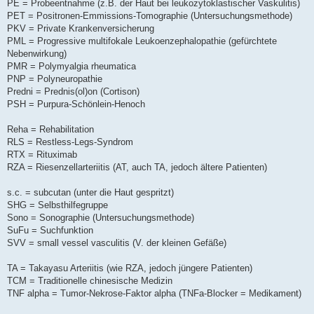
PE = Probeentnahme (z.B. der Haut bei leukozytoklastischer Vaskulitis)
PET = Positronen-Emmissions-Tomographie (Untersuchungsmethode)
PKV = Private Krankenversicherung
PML = Progressive multifokale Leukoenzephalopathie (gefürchtete
Nebenwirkung)
PMR = Polymyalgia rheumatica
PNP = Polyneuropathie
Predni = Prednis(ol)on (Cortison)
PSH = Purpura-Schönlein-Henoch
Reha = Rehabilitation
RLS = Restless-Legs-Syndrom
RTX = Rituximab
RZA = Riesenzellarteriitis (AT, auch TA, jedoch ältere Patienten)
s.c. = subcutan (unter die Haut gespritzt)
SHG = Selbsthilfegruppe
Sono = Sonographie (Untersuchungsmethode)
SuFu = Suchfunktion
SVV = small vessel vasculitis (V. der kleinen Gefäße)
TA = Takayasu Arteriitis (wie RZA, jedoch jüngere Patienten)
TCM = Traditionelle chinesische Medizin
TNF alpha = Tumor-Nekrose-Faktor alpha (TNFa-Blocker = Medikament)