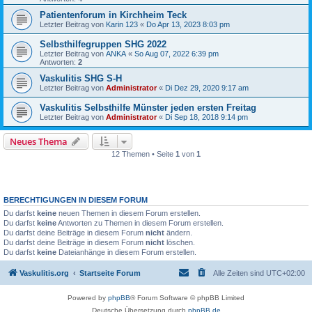
Patientenforum in Kirchheim Teck
Letzter Beitrag von
Karin 123
«
Do Apr 13, 2023 8:03 pm
Selbsthilfegruppen SHG 2022
Letzter Beitrag von
ANKA
«
So Aug 07, 2022 6:39 pm
Antworten:
2
Vaskulitis SHG S-H
Letzter Beitrag von
Administrator
«
Di Dez 29, 2020 9:17 am
Vaskulitis Selbsthilfe Münster jeden ersten Freitag
Letzter Beitrag von
Administrator
«
Di Sep 18, 2018 9:14 pm
Neues Thema
12 Themen • Seite
1
von
1
BERECHTIGUNGEN IN DIESEM FORUM
Du darfst
keine
neuen Themen in diesem Forum erstellen.
Du darfst
keine
Antworten zu Themen in diesem Forum erstellen.
Du darfst deine Beiträge in diesem Forum
nicht
ändern.
Du darfst deine Beiträge in diesem Forum
nicht
löschen.
Du darfst
keine
Dateianhänge in diesem Forum erstellen.
Vaskulitis.org
Startseite Forum
Alle Zeiten sind
UTC+02:00
Powered by
phpBB
® Forum Software © phpBB Limited
Deutsche Übersetzung durch
phpBB.de