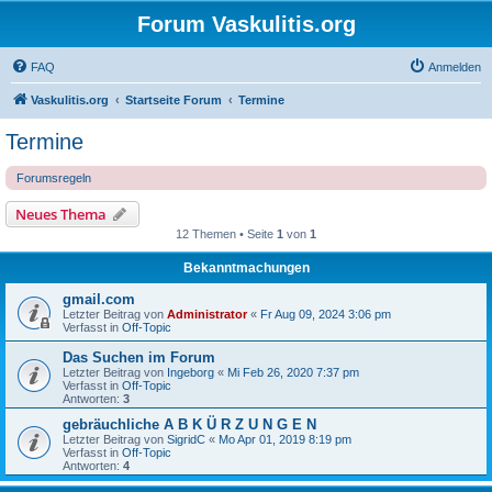
Forum Vaskulitis.org
FAQ
Anmelden
Vaskulitis.org
Startseite Forum
Termine
Termine
Forumsregeln
Neues Thema
12 Themen • Seite
1
von
1
Bekanntmachungen
gmail.com
Letzter Beitrag von
Administrator
«
Fr Aug 09, 2024 3:06 pm
Verfasst in
Off-Topic
Das Suchen im Forum
Letzter Beitrag von
Ingeborg
«
Mi Feb 26, 2020 7:37 pm
Verfasst in
Off-Topic
Antworten:
3
gebräuchliche A B K Ü R Z U N G E N
Letzter Beitrag von
SigridC
«
Mo Apr 01, 2019 8:19 pm
Verfasst in
Off-Topic
Antworten:
4