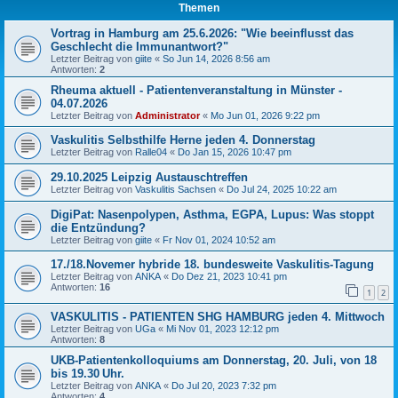
Themen
Vortrag in Hamburg am 25.6.2026: "Wie beeinflusst das
Geschlecht die Immunantwort?"
Letzter Beitrag von
giite
«
So Jun 14, 2026 8:56 am
Antworten:
2
Rheuma aktuell - Patientenveranstaltung in Münster -
04.07.2026
Letzter Beitrag von
Administrator
«
Mo Jun 01, 2026 9:22 pm
Vaskulitis Selbsthilfe Herne jeden 4. Donnerstag
Letzter Beitrag von
Ralle04
«
Do Jan 15, 2026 10:47 pm
29.10.2025 Leipzig Austauschtreffen
Letzter Beitrag von
Vaskulitis Sachsen
«
Do Jul 24, 2025 10:22 am
DigiPat: Nasenpolypen, Asthma, EGPA, Lupus: Was stoppt
die Entzündung?
Letzter Beitrag von
giite
«
Fr Nov 01, 2024 10:52 am
17./18.Novemer hybride 18. bundesweite Vaskulitis-Tagung
Letzter Beitrag von
ANKA
«
Do Dez 21, 2023 10:41 pm
Antworten:
16
1
2
VASKULITIS - PATIENTEN SHG HAMBURG jeden 4. Mittwoch
Letzter Beitrag von
UGa
«
Mi Nov 01, 2023 12:12 pm
Antworten:
8
UKB-Patientenkolloquiums am Donnerstag, 20. Juli, von 18
bis 19.30 Uhr.
Letzter Beitrag von
ANKA
«
Do Jul 20, 2023 7:32 pm
Antworten:
4