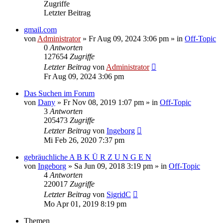
Zugriffe
Letzter Beitrag
gmail.com
von
Administrator
»
Fr Aug 09, 2024 3:06 pm
» in
Off-Topic
0
Antworten
127654
Zugriffe
Letzter Beitrag
von
Administrator
Fr Aug 09, 2024 3:06 pm
Das Suchen im Forum
von
Dany
»
Fr Nov 08, 2019 1:07 pm
» in
Off-Topic
3
Antworten
205473
Zugriffe
Letzter Beitrag
von
Ingeborg
Mi Feb 26, 2020 7:37 pm
gebräuchliche A B K Ü R Z U N G E N
von
Ingeborg
»
Sa Jun 09, 2018 3:19 pm
» in
Off-Topic
4
Antworten
220017
Zugriffe
Letzter Beitrag
von
SigridC
Mo Apr 01, 2019 8:19 pm
Themen