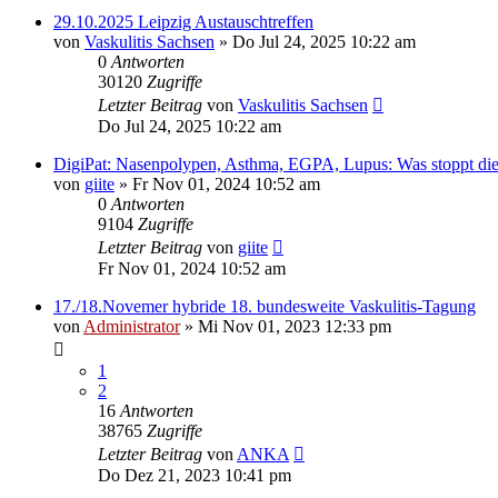
29.10.2025 Leipzig Austauschtreffen
von
Vaskulitis Sachsen
»
Do Jul 24, 2025 10:22 am
0
Antworten
30120
Zugriffe
Letzter Beitrag
von
Vaskulitis Sachsen
Do Jul 24, 2025 10:22 am
DigiPat: Nasenpolypen, Asthma, EGPA, Lupus: Was stoppt di
von
giite
»
Fr Nov 01, 2024 10:52 am
0
Antworten
9104
Zugriffe
Letzter Beitrag
von
giite
Fr Nov 01, 2024 10:52 am
17./18.Novemer hybride 18. bundesweite Vaskulitis-Tagung
von
Administrator
»
Mi Nov 01, 2023 12:33 pm
1
2
16
Antworten
38765
Zugriffe
Letzter Beitrag
von
ANKA
Do Dez 21, 2023 10:41 pm