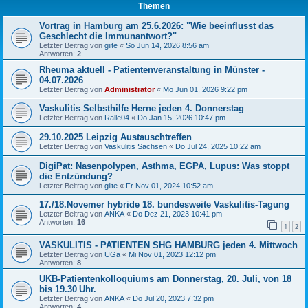
Themen
Vortrag in Hamburg am 25.6.2026: "Wie beeinflusst das
Geschlecht die Immunantwort?"
Letzter Beitrag von
giite
«
So Jun 14, 2026 8:56 am
Antworten:
2
Rheuma aktuell - Patientenveranstaltung in Münster -
04.07.2026
Letzter Beitrag von
Administrator
«
Mo Jun 01, 2026 9:22 pm
Vaskulitis Selbsthilfe Herne jeden 4. Donnerstag
Letzter Beitrag von
Ralle04
«
Do Jan 15, 2026 10:47 pm
29.10.2025 Leipzig Austauschtreffen
Letzter Beitrag von
Vaskulitis Sachsen
«
Do Jul 24, 2025 10:22 am
DigiPat: Nasenpolypen, Asthma, EGPA, Lupus: Was stoppt
die Entzündung?
Letzter Beitrag von
giite
«
Fr Nov 01, 2024 10:52 am
17./18.Novemer hybride 18. bundesweite Vaskulitis-Tagung
Letzter Beitrag von
ANKA
«
Do Dez 21, 2023 10:41 pm
Antworten:
16
1
2
VASKULITIS - PATIENTEN SHG HAMBURG jeden 4. Mittwoch
Letzter Beitrag von
UGa
«
Mi Nov 01, 2023 12:12 pm
Antworten:
8
UKB-Patientenkolloquiums am Donnerstag, 20. Juli, von 18
bis 19.30 Uhr.
Letzter Beitrag von
ANKA
«
Do Jul 20, 2023 7:32 pm
Antworten:
4