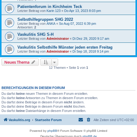
Patientenforum in Kirchheim Teck
Letzter Beitrag von
Karin 123
«
Do Apr 13, 2023 8:03 pm
Selbsthilfegruppen SHG 2022
Letzter Beitrag von
ANKA
«
So Aug 07, 2022 6:39 pm
Antworten:
2
Vaskulitis SHG S-H
Letzter Beitrag von
Administrator
«
Di Dez 29, 2020 9:17 am
Vaskulitis Selbsthilfe Münster jeden ersten Freitag
Letzter Beitrag von
Administrator
«
Di Sep 18, 2018 9:14 pm
Neues Thema
12 Themen • Seite
1
von
1
BERECHTIGUNGEN IN DIESEM FORUM
Du darfst
keine
neuen Themen in diesem Forum erstellen.
Du darfst
keine
Antworten zu Themen in diesem Forum erstellen.
Du darfst deine Beiträge in diesem Forum
nicht
ändern.
Du darfst deine Beiträge in diesem Forum
nicht
löschen.
Du darfst
keine
Dateianhänge in diesem Forum erstellen.
Vaskulitis.org
Startseite Forum
Alle Zeiten sind
UTC+02:00
Powered by
phpBB
® Forum Software © phpBB Limited
Deutsche Übersetzung durch
phpBB.de