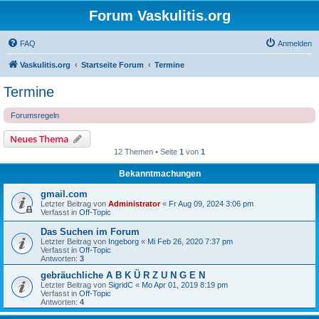
Forum Vaskulitis.org
FAQ
Anmelden
Vaskulitis.org
Startseite Forum
Termine
Termine
Forumsregeln
Neues Thema
12 Themen • Seite
1
von
1
Bekanntmachungen
gmail.com
Letzter Beitrag von
Administrator
«
Fr Aug 09, 2024 3:06 pm
Verfasst in
Off-Topic
Das Suchen im Forum
Letzter Beitrag von
Ingeborg
«
Mi Feb 26, 2020 7:37 pm
Verfasst in
Off-Topic
Antworten:
3
gebräuchliche A B K Ü R Z U N G E N
Letzter Beitrag von
SigridC
«
Mo Apr 01, 2019 8:19 pm
Verfasst in
Off-Topic
Antworten:
4