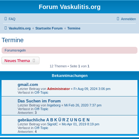
Forum Vaskulitis.org
FAQ
Anmelden
Vaskulitis.org
Startseite Forum
Termine
Termine
Forumsregeln
Neues Thema
12 Themen • Seite
1
von
1
Bekanntmachungen
gmail.com
Letzter Beitrag von
Administrator
«
Fr Aug 09, 2024 3:06 pm
Verfasst in
Off-Topic
Das Suchen im Forum
Letzter Beitrag von
Ingeborg
«
Mi Feb 26, 2020 7:37 pm
Verfasst in
Off-Topic
Antworten:
3
gebräuchliche A B K Ü R Z U N G E N
Letzter Beitrag von
SigridC
«
Mo Apr 01, 2019 8:19 pm
Verfasst in
Off-Topic
Antworten:
4