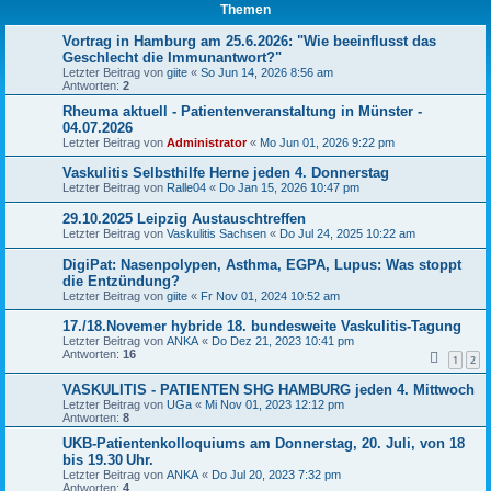
Themen
Vortrag in Hamburg am 25.6.2026: "Wie beeinflusst das
Geschlecht die Immunantwort?"
Letzter Beitrag von
giite
«
So Jun 14, 2026 8:56 am
Antworten:
2
Rheuma aktuell - Patientenveranstaltung in Münster -
04.07.2026
Letzter Beitrag von
Administrator
«
Mo Jun 01, 2026 9:22 pm
Vaskulitis Selbsthilfe Herne jeden 4. Donnerstag
Letzter Beitrag von
Ralle04
«
Do Jan 15, 2026 10:47 pm
29.10.2025 Leipzig Austauschtreffen
Letzter Beitrag von
Vaskulitis Sachsen
«
Do Jul 24, 2025 10:22 am
DigiPat: Nasenpolypen, Asthma, EGPA, Lupus: Was stoppt
die Entzündung?
Letzter Beitrag von
giite
«
Fr Nov 01, 2024 10:52 am
17./18.Novemer hybride 18. bundesweite Vaskulitis-Tagung
Letzter Beitrag von
ANKA
«
Do Dez 21, 2023 10:41 pm
Antworten:
16
1
2
VASKULITIS - PATIENTEN SHG HAMBURG jeden 4. Mittwoch
Letzter Beitrag von
UGa
«
Mi Nov 01, 2023 12:12 pm
Antworten:
8
UKB-Patientenkolloquiums am Donnerstag, 20. Juli, von 18
bis 19.30 Uhr.
Letzter Beitrag von
ANKA
«
Do Jul 20, 2023 7:32 pm
Antworten:
4