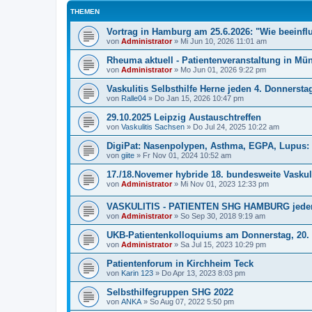
THEMEN
Vortrag in Hamburg am 25.6.2026: "Wie beeinf
von
Administrator
»
Mi Jun 10, 2026 11:01 am
Rheuma aktuell - Patientenveranstaltung in Mün
von
Administrator
»
Mo Jun 01, 2026 9:22 pm
Vaskulitis Selbsthilfe Herne jeden 4. Donnersta
von
Ralle04
»
Do Jan 15, 2026 10:47 pm
29.10.2025 Leipzig Austauschtreffen
von
Vaskulitis Sachsen
»
Do Jul 24, 2025 10:22 am
DigiPat: Nasenpolypen, Asthma, EGPA, Lupus:
von
giite
»
Fr Nov 01, 2024 10:52 am
17./18.Novemer hybride 18. bundesweite Vaskul
von
Administrator
»
Mi Nov 01, 2023 12:33 pm
VASKULITIS - PATIENTEN SHG HAMBURG jeden
von
Administrator
»
So Sep 30, 2018 9:19 am
UKB-Patientenkolloquiums am Donnerstag, 20. Ju
von
Administrator
»
Sa Jul 15, 2023 10:29 pm
Patientenforum in Kirchheim Teck
von
Karin 123
»
Do Apr 13, 2023 8:03 pm
Selbsthilfegruppen SHG 2022
von
ANKA
»
So Aug 07, 2022 5:50 pm